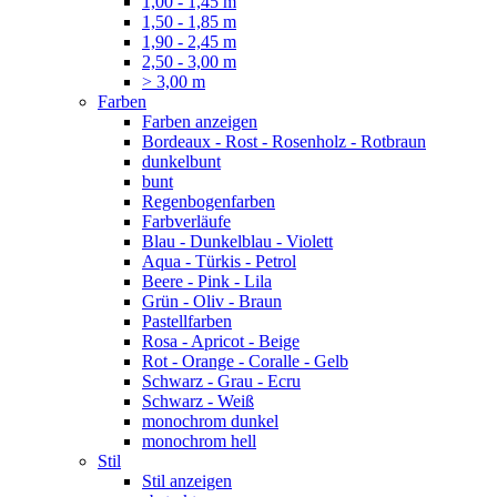
1,00 - 1,45 m
1,50 - 1,85 m
1,90 - 2,45 m
2,50 - 3,00 m
> 3,00 m
Farben
Farben anzeigen
Bordeaux - Rost - Rosenholz - Rotbraun
dunkelbunt
bunt
Regenbogenfarben
Farbverläufe
Blau - Dunkelblau - Violett
Aqua - Türkis - Petrol
Beere - Pink - Lila
Grün - Oliv - Braun
Pastellfarben
Rosa - Apricot - Beige
Rot - Orange - Coralle - Gelb
Schwarz - Grau - Ecru
Schwarz - Weiß
monochrom dunkel
monochrom hell
Stil
Stil anzeigen