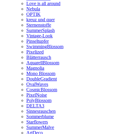
Love is all around
Nebula
OPTIK
kreuz und quer
Sternenstoffe
SummerSplash
Vintage-Look
Pinseltupfer
SwimmingBlossom
Pixelized
Blätterrausch
AquarellBlossom
Magnolia
Mono Blossom
DoubleGradient
OvalWaves
CosmicBlossom
PixelNoise
PolyBlossom
DELTA3
Sinnesrauschen
Sommerblume
Starflowers
SummerMalve
ArtDeco