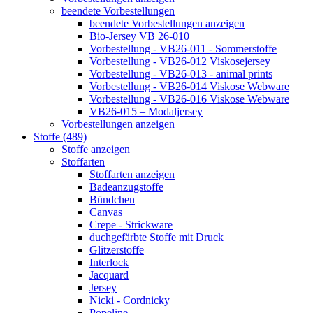
beendete Vorbestellungen
beendete Vorbestellungen anzeigen
Bio-Jersey VB 26-010
Vorbestellung - VB26-011 - Sommerstoffe
Vorbestellung - VB26-012 Viskosejersey
Vorbestellung - VB26-013 - animal prints
Vorbestellung - VB26-014 Viskose Webware
Vorbestellung - VB26-016 Viskose Webware
VB26-015 – Modaljersey
Vorbestellungen anzeigen
Stoffe (489)
Stoffe anzeigen
Stoffarten
Stoffarten anzeigen
Badeanzugstoffe
Bündchen
Canvas
Crepe - Strickware
duchgefärbte Stoffe mit Druck
Glitzerstoffe
Interlock
Jacquard
Jersey
Nicki - Cordnicky
Popeline