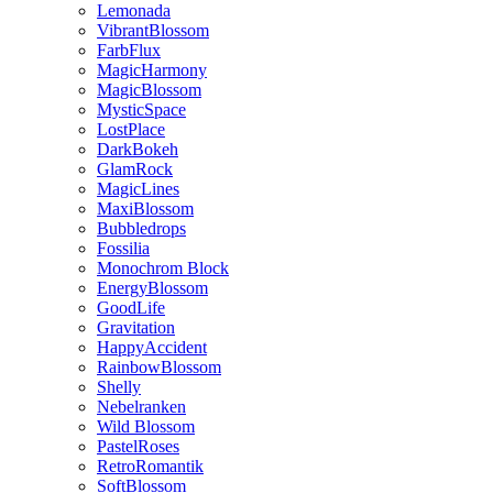
Lemonada
VibrantBlossom
FarbFlux
MagicHarmony
MagicBlossom
MysticSpace
LostPlace
DarkBokeh
GlamRock
MagicLines
MaxiBlossom
Bubbledrops
Fossilia
Monochrom Block
EnergyBlossom
GoodLife
Gravitation
HappyAccident
RainbowBlossom
Shelly
Nebelranken
Wild Blossom
PastelRoses
RetroRomantik
SoftBlossom