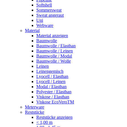
Softshell
Sommersweat
Sweat angeraut
Uni
Webware
Material
Material anzeigen
Baumwolle
Baumwolle / Elasthan
Baumwolle / Leinen
Baumwolle / Modal
Baumwolle / Wolle
Leinen
Leinengemisch
Lyocell / Elasthan
Lyocell / Leinen
Modal / Elasthan
Polyester / Elasthan
Viskose / Elasthan
Viskose EcoVeroTM
Meterware
Reststücke
Reststücke anzeigen
< 1,00 m