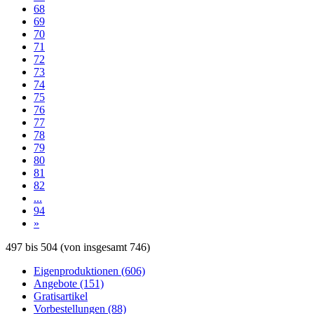
68
69
70
71
72
73
74
75
76
77
78
79
80
81
82
...
94
»
497
bis
504
(von insgesamt
746
)
Eigenproduktionen (606)
Angebote (151)
Gratisartikel
Vorbestellungen (88)