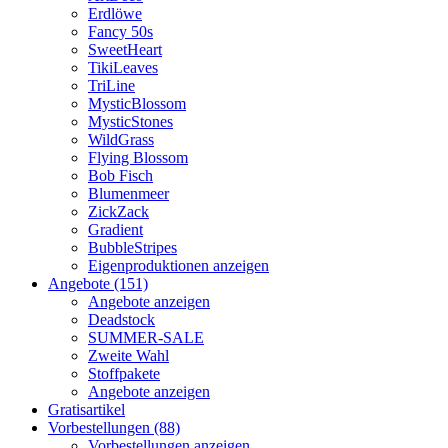
Erdlöwe
Fancy 50s
SweetHeart
TikiLeaves
TriLine
MysticBlossom
MysticStones
WildGrass
Flying Blossom
Bob Fisch
Blumenmeer
ZickZack
Gradient
BubbleStripes
Eigenproduktionen anzeigen
Angebote (151)
Angebote anzeigen
Deadstock
SUMMER-SALE
Zweite Wahl
Stoffpakete
Angebote anzeigen
Gratisartikel
Vorbestellungen (88)
Vorbestellungen anzeigen