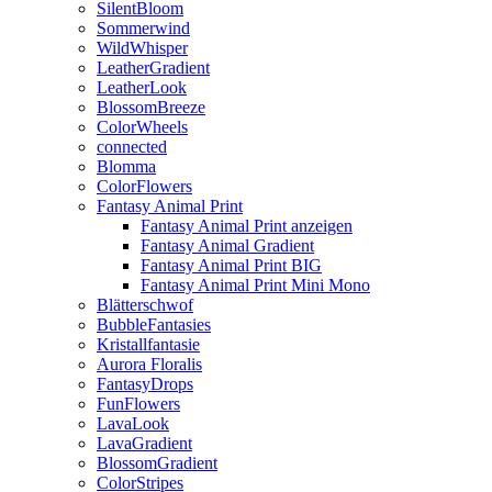
SilentBloom
Sommerwind
WildWhisper
LeatherGradient
LeatherLook
BlossomBreeze
ColorWheels
connected
Blomma
ColorFlowers
Fantasy Animal Print
Fantasy Animal Print anzeigen
Fantasy Animal Gradient
Fantasy Animal Print BIG
Fantasy Animal Print Mini Mono
Blätterschwof
BubbleFantasies
Kristallfantasie
Aurora Floralis
FantasyDrops
FunFlowers
LavaLook
LavaGradient
BlossomGradient
ColorStripes