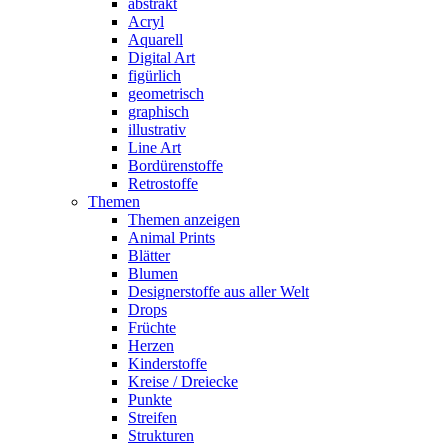
abstrakt
Acryl
Aquarell
Digital Art
figürlich
geometrisch
graphisch
illustrativ
Line Art
Bordürenstoffe
Retrostoffe
Themen
Themen anzeigen
Animal Prints
Blätter
Blumen
Designerstoffe aus aller Welt
Drops
Früchte
Herzen
Kinderstoffe
Kreise / Dreiecke
Punkte
Streifen
Strukturen