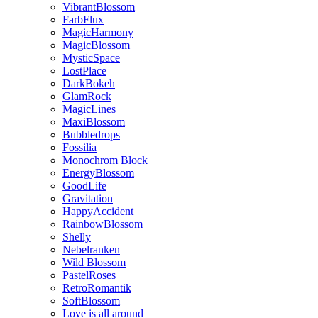
VibrantBlossom
FarbFlux
MagicHarmony
MagicBlossom
MysticSpace
LostPlace
DarkBokeh
GlamRock
MagicLines
MaxiBlossom
Bubbledrops
Fossilia
Monochrom Block
EnergyBlossom
GoodLife
Gravitation
HappyAccident
RainbowBlossom
Shelly
Nebelranken
Wild Blossom
PastelRoses
RetroRomantik
SoftBlossom
Love is all around