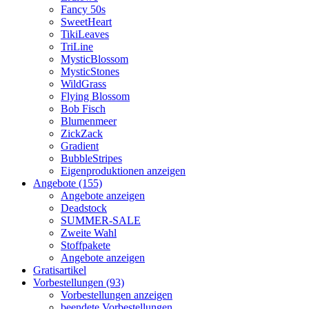
Fancy 50s
SweetHeart
TikiLeaves
TriLine
MysticBlossom
MysticStones
WildGrass
Flying Blossom
Bob Fisch
Blumenmeer
ZickZack
Gradient
BubbleStripes
Eigenproduktionen anzeigen
Angebote (155)
Angebote anzeigen
Deadstock
SUMMER-SALE
Zweite Wahl
Stoffpakete
Angebote anzeigen
Gratisartikel
Vorbestellungen (93)
Vorbestellungen anzeigen
beendete Vorbestellungen