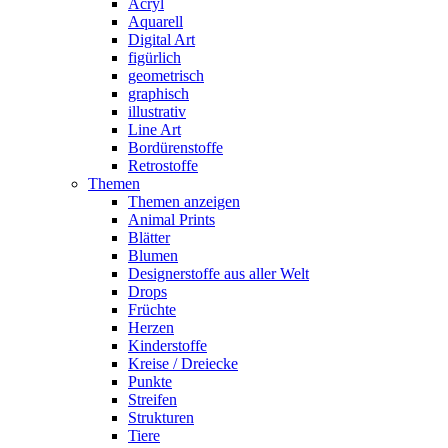
Acryl
Aquarell
Digital Art
figürlich
geometrisch
graphisch
illustrativ
Line Art
Bordürenstoffe
Retrostoffe
Themen
Themen anzeigen
Animal Prints
Blätter
Blumen
Designerstoffe aus aller Welt
Drops
Früchte
Herzen
Kinderstoffe
Kreise / Dreiecke
Punkte
Streifen
Strukturen
Tiere