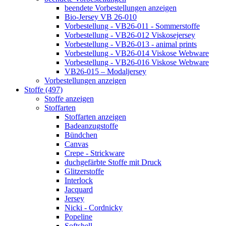
beendete Vorbestellungen anzeigen
Bio-Jersey VB 26-010
Vorbestellung - VB26-011 - Sommerstoffe
Vorbestellung - VB26-012 Viskosejersey
Vorbestellung - VB26-013 - animal prints
Vorbestellung - VB26-014 Viskose Webware
Vorbestellung - VB26-016 Viskose Webware
VB26-015 – Modaljersey
Vorbestellungen anzeigen
Stoffe (497)
Stoffe anzeigen
Stoffarten
Stoffarten anzeigen
Badeanzugstoffe
Bündchen
Canvas
Crepe - Strickware
duchgefärbte Stoffe mit Druck
Glitzerstoffe
Interlock
Jacquard
Jersey
Nicki - Cordnicky
Popeline
Softshell