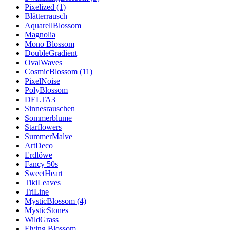
Pixelized (1)
Blätterrausch
AquarellBlossom
Magnolia
Mono Blossom
DoubleGradient
OvalWaves
CosmicBlossom (11)
PixelNoise
PolyBlossom
DELTA3
Sinnesrauschen
Sommerblume
Starflowers
SummerMalve
ArtDeco
Erdlöwe
Fancy 50s
SweetHeart
TikiLeaves
TriLine
MysticBlossom (4)
MysticStones
WildGrass
Flying Blossom