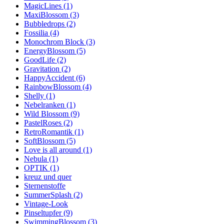
MagicLines (1)
MaxiBlossom (3)
Bubbledrops (2)
Fossilia (4)
Monochrom Block (3)
EnergyBlossom (5)
GoodLife (2)
Gravitation (2)
HappyAccident (6)
RainbowBlossom (4)
Shelly (1)
Nebelranken (1)
Wild Blossom (9)
PastelRoses (2)
RetroRomantik (1)
SoftBlossom (5)
Love is all around (1)
Nebula (1)
OPTIK (1)
kreuz und quer
Sternenstoffe
SummerSplash (2)
Vintage-Look
Pinseltupfer (9)
SwimmingBlossom (3)