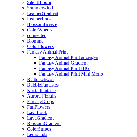
SilentBloom
Sommerwind
LeatherGradient
LeatherLook
BlossomBreeze
ColorWheels
connected
Blomma
ColorFlowers
Fantasy Animal Print
Fantasy Animal Print anzeigen
Fantasy Animal Gradient
Fantasy Animal Print BIG
Fantasy Animal Print Mini Mono
Blätterschwof
BubbleFantasies
Kristallfantasie
Aurora Floralis
FantasyDrops
FunFlowers
LavaLook
LavaGradient
BlossomGradient
ColorStripes
Lemonada