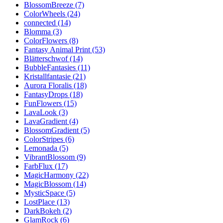
BlossomBreeze (7)
ColorWheels (24)
connected (14)
Blomma (3)
ColorFlowers (8)
Fantasy Animal Print (53)
Blätterschwof (14)
BubbleFantasies (11)
Kristallfantasie (21)
Aurora Floralis (18)
FantasyDrops (18)
FunFlowers (15)
LavaLook (3)
LavaGradient (4)
BlossomGradient (5)
ColorStripes (6)
Lemonada (5)
VibrantBlossom (9)
FarbFlux (17)
MagicHarmony (22)
MagicBlossom (14)
MysticSpace (5)
LostPlace (13)
DarkBokeh (2)
GlamRock (6)