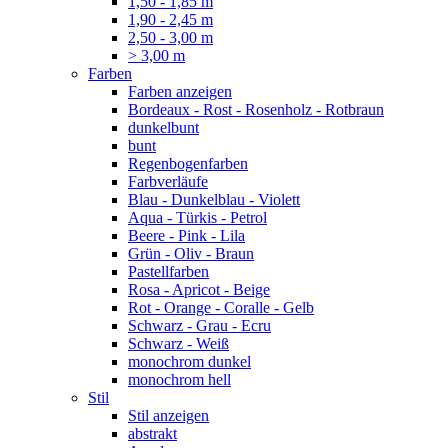
1,50 - 1,85 m
1,90 - 2,45 m
2,50 - 3,00 m
> 3,00 m
Farben
Farben anzeigen
Bordeaux - Rost - Rosenholz - Rotbraun
dunkelbunt
bunt
Regenbogenfarben
Farbverläufe
Blau - Dunkelblau - Violett
Aqua - Türkis - Petrol
Beere - Pink - Lila
Grün - Oliv - Braun
Pastellfarben
Rosa - Apricot - Beige
Rot - Orange - Coralle - Gelb
Schwarz - Grau - Ecru
Schwarz - Weiß
monochrom dunkel
monochrom hell
Stil
Stil anzeigen
abstrakt