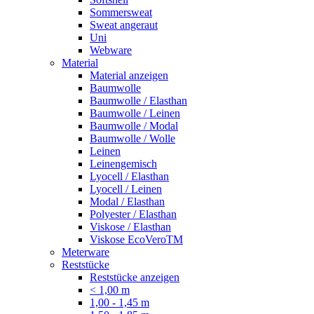
Sommersweat
Sweat angeraut
Uni
Webware
Material
Material anzeigen
Baumwolle
Baumwolle / Elasthan
Baumwolle / Leinen
Baumwolle / Modal
Baumwolle / Wolle
Leinen
Leinengemisch
Lyocell / Elasthan
Lyocell / Leinen
Modal / Elasthan
Polyester / Elasthan
Viskose / Elasthan
Viskose EcoVeroTM
Meterware
Reststücke
Reststücke anzeigen
< 1,00 m
1,00 - 1,45 m