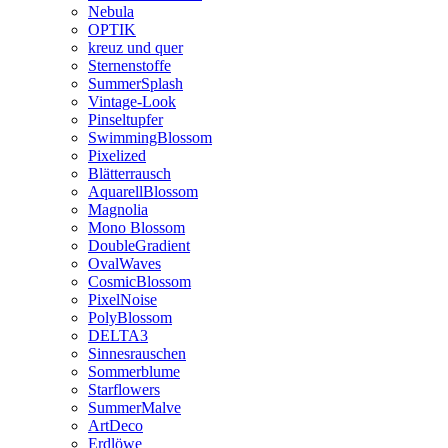
Nebula
OPTIK
kreuz und quer
Sternenstoffe
SummerSplash
Vintage-Look
Pinseltupfer
SwimmingBlossom
Pixelized
Blätterrausch
AquarellBlossom
Magnolia
Mono Blossom
DoubleGradient
OvalWaves
CosmicBlossom
PixelNoise
PolyBlossom
DELTA3
Sinnesrauschen
Sommerblume
Starflowers
SummerMalve
ArtDeco
Erdlöwe