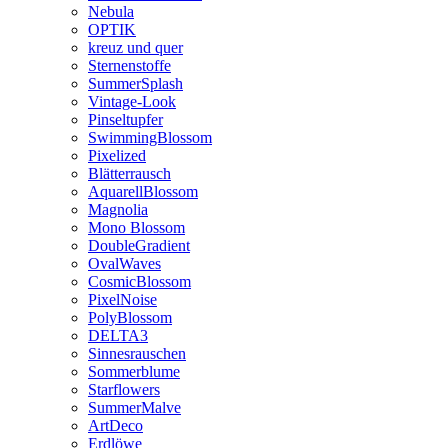
Nebula
OPTIK
kreuz und quer
Sternenstoffe
SummerSplash
Vintage-Look
Pinseltupfer
SwimmingBlossom
Pixelized
Blätterrausch
AquarellBlossom
Magnolia
Mono Blossom
DoubleGradient
OvalWaves
CosmicBlossom
PixelNoise
PolyBlossom
DELTA3
Sinnesrauschen
Sommerblume
Starflowers
SummerMalve
ArtDeco
Erdlöwe