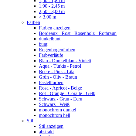
1,50 - 1,85 m
1,90 - 2,45 m
2,50 - 3,00 m
> 3,00 m
Farben
Farben anzeigen
Bordeaux - Rost - Rosenholz - Rotbraun
dunkelbunt
bunt
Regenbogenfarben
Farbverläufe
Blau - Dunkelblau - Violett
Aqua - Türkis - Petrol
Beere - Pink - Lila
Grün - Oliv - Braun
Pastellfarben
Rosa - Apricot - Beige
Rot - Orange - Coralle - Gelb
Schwarz - Grau - Ecru
Schwarz - Weiß
monochrom dunkel
monochrom hell
Stil
Stil anzeigen
abstrakt