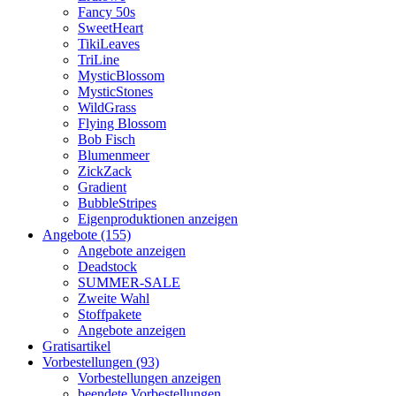
Fancy 50s
SweetHeart
TikiLeaves
TriLine
MysticBlossom
MysticStones
WildGrass
Flying Blossom
Bob Fisch
Blumenmeer
ZickZack
Gradient
BubbleStripes
Eigenproduktionen anzeigen
Angebote (155)
Angebote anzeigen
Deadstock
SUMMER-SALE
Zweite Wahl
Stoffpakete
Angebote anzeigen
Gratisartikel
Vorbestellungen (93)
Vorbestellungen anzeigen
beendete Vorbestellungen