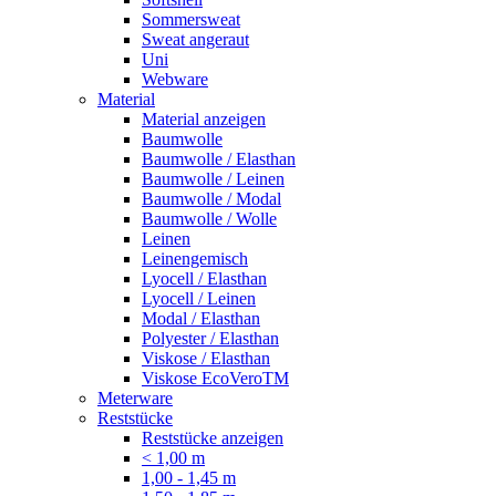
Sommersweat
Sweat angeraut
Uni
Webware
Material
Material anzeigen
Baumwolle
Baumwolle / Elasthan
Baumwolle / Leinen
Baumwolle / Modal
Baumwolle / Wolle
Leinen
Leinengemisch
Lyocell / Elasthan
Lyocell / Leinen
Modal / Elasthan
Polyester / Elasthan
Viskose / Elasthan
Viskose EcoVeroTM
Meterware
Reststücke
Reststücke anzeigen
< 1,00 m
1,00 - 1,45 m