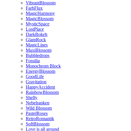
VibrantBlossom
FarbFlux
MagicHarmony
MagicBlossom
MysticSpace
LostPlace
DarkBokeh
GlamRock
MagicLines
MaxiBlossom
Bubbledrops
Fossilia
Monochrom Block
EnergyBlossom
GoodLife
Gravitation
HappyAccident
RainbowBlossom
Shelly
Nebelranken
Wild Blossom
PastelRoses
RetroRomantik
SoftBlossom
Love is all around