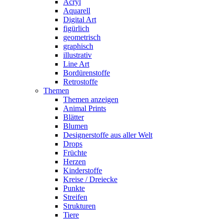
Acryl
Aquarell
Digital Art
figürlich
geometrisch
graphisch
illustrativ
Line Art
Bordürenstoffe
Retrostoffe
Themen
Themen anzeigen
Animal Prints
Blätter
Blumen
Designerstoffe aus aller Welt
Drops
Früchte
Herzen
Kinderstoffe
Kreise / Dreiecke
Punkte
Streifen
Strukturen
Tiere