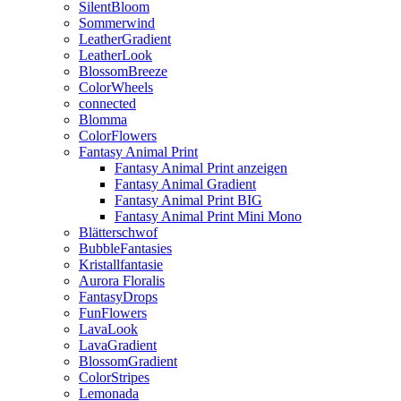
SilentBloom
Sommerwind
LeatherGradient
LeatherLook
BlossomBreeze
ColorWheels
connected
Blomma
ColorFlowers
Fantasy Animal Print
Fantasy Animal Print anzeigen
Fantasy Animal Gradient
Fantasy Animal Print BIG
Fantasy Animal Print Mini Mono
Blätterschwof
BubbleFantasies
Kristallfantasie
Aurora Floralis
FantasyDrops
FunFlowers
LavaLook
LavaGradient
BlossomGradient
ColorStripes
Lemonada