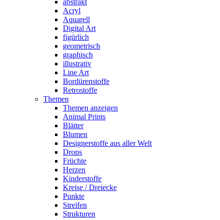
abstrakt
Acryl
Aquarell
Digital Art
figürlich
geometrisch
graphisch
illustrativ
Line Art
Bordürenstoffe
Retrostoffe
Themen
Themen anzeigen
Animal Prints
Blätter
Blumen
Designerstoffe aus aller Welt
Drops
Früchte
Herzen
Kinderstoffe
Kreise / Dreiecke
Punkte
Streifen
Strukturen