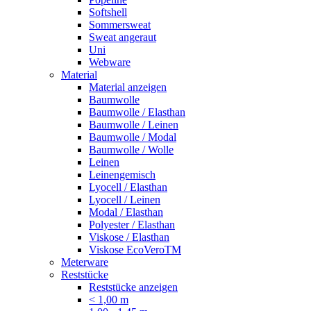
Softshell
Sommersweat
Sweat angeraut
Uni
Webware
Material
Material anzeigen
Baumwolle
Baumwolle / Elasthan
Baumwolle / Leinen
Baumwolle / Modal
Baumwolle / Wolle
Leinen
Leinengemisch
Lyocell / Elasthan
Lyocell / Leinen
Modal / Elasthan
Polyester / Elasthan
Viskose / Elasthan
Viskose EcoVeroTM
Meterware
Reststücke
Reststücke anzeigen
< 1,00 m