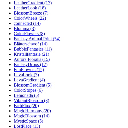
LeatherGradient (17)
LeatherLook (18)
BlossomBreeze (7)
ColorWheels (22)
connected (14)
Blomma (3)
ColorFlowers (8)
Fantasy Animal Print (54)
Blätterschwof (14)
BubbleFantasies (11)
Kristallfantasie (21)
Aurora Floralis (15)
FantasyDrops (17)
FunFlowers (15)
LavaLook (3)
LavaGradient (4)
BlossomGradient (5)
ColorStripes (6)
Lemonada (5)
VibrantBlossom (8)
FarbFlux (20)
MagicHarmony (20)
MagicBlossom (14)
MysticSpace (5)
LostPlace (13)