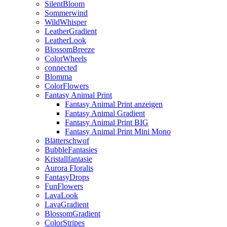
SilentBloom
Sommerwind
WildWhisper
LeatherGradient
LeatherLook
BlossomBreeze
ColorWheels
connected
Blomma
ColorFlowers
Fantasy Animal Print
Fantasy Animal Print anzeigen
Fantasy Animal Gradient
Fantasy Animal Print BIG
Fantasy Animal Print Mini Mono
Blätterschwof
BubbleFantasies
Kristallfantasie
Aurora Floralis
FantasyDrops
FunFlowers
LavaLook
LavaGradient
BlossomGradient
ColorStripes