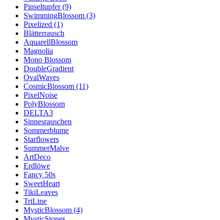
Pinseltupfer (9)
SwimmingBlossom (3)
Pixelized (1)
Blätterrausch
AquarellBlossom
Magnolia
Mono Blossom
DoubleGradient
OvalWaves
CosmicBlossom (11)
PixelNoise
PolyBlossom
DELTA3
Sinnesrauschen
Sommerblume
Starflowers
SummerMalve
ArtDeco
Erdlöwe
Fancy 50s
SweetHeart
TikiLeaves
TriLine
MysticBlossom (4)
MysticStones