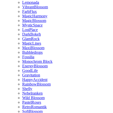
Lemonada
VibrantBlossom
FarbFlux
MagicHarmony
MagicBlossom
MysticSpace
LostPlace
DarkBokeh
GlamRock
MagicLines
MaxiBlossom
Bubbledrops
Fossilia
Monochrom Block
EnergyBlossom
GoodLife
Gravitation
HappyAccident
RainbowBlossom
Shelly
Nebelranken
Wild Blossom
PastelRoses
RetroRomantik
SoftBlossom