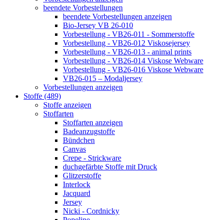
beendete Vorbestellungen
beendete Vorbestellungen anzeigen
Bio-Jersey VB 26-010
Vorbestellung - VB26-011 - Sommerstoffe
Vorbestellung - VB26-012 Viskosejersey
Vorbestellung - VB26-013 - animal prints
Vorbestellung - VB26-014 Viskose Webware
Vorbestellung - VB26-016 Viskose Webware
VB26-015 – Modaljersey
Vorbestellungen anzeigen
Stoffe (489)
Stoffe anzeigen
Stoffarten
Stoffarten anzeigen
Badeanzugstoffe
Bündchen
Canvas
Crepe - Strickware
duchgefärbte Stoffe mit Druck
Glitzerstoffe
Interlock
Jacquard
Jersey
Nicki - Cordnicky
Popeline