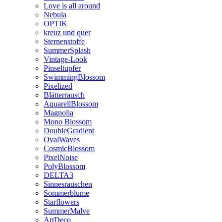
Love is all around
Nebula
OPTIK
kreuz und quer
Sternenstoffe
SummerSplash
Vintage-Look
Pinseltupfer
SwimmingBlossom
Pixelized
Blätterrausch
AquarellBlossom
Magnolia
Mono Blossom
DoubleGradient
OvalWaves
CosmicBlossom
PixelNoise
PolyBlossom
DELTA3
Sinnesrauschen
Sommerblume
Starflowers
SummerMalve
ArtDeco