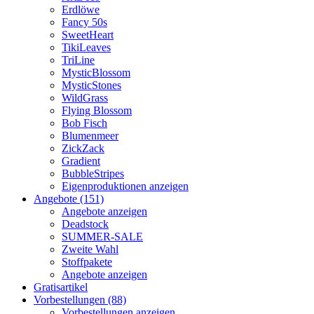
Erdlöwe
Fancy 50s
SweetHeart
TikiLeaves
TriLine
MysticBlossom
MysticStones
WildGrass
Flying Blossom
Bob Fisch
Blumenmeer
ZickZack
Gradient
BubbleStripes
Eigenproduktionen anzeigen
Angebote (151)
Angebote anzeigen
Deadstock
SUMMER-SALE
Zweite Wahl
Stoffpakete
Angebote anzeigen
Gratisartikel
Vorbestellungen (88)
Vorbestellungen anzeigen