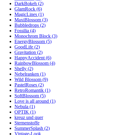
DarkBokeh (2)
GlamRock (6)
MagicLines (1)
MaxiBlossom (3)
Bubbledrops (2)
Fossilia (4)
Monochrom Block (3)
EnergyBlossom (5)
GoodLife (2)
Gravitation (2)
HappyAccident (6)
RainbowBlossom (4)
Shelly (2)
Nebelranken (1)
Wild Blossom (9)
PastelRoses (2)
RetroRomantik (1)
SoftBlossom (5)
Love is all around (1)
Nebula (1)
OPTIK (1)
kreuz und quer
Sternenstoffe
SummerSplash (2)
Vintage-Look