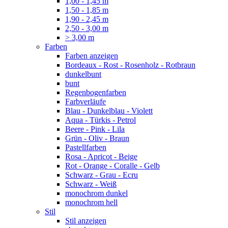
1,00 - 1,45 m
1,50 - 1,85 m
1,90 - 2,45 m
2,50 - 3,00 m
> 3,00 m
Farben
Farben anzeigen
Bordeaux - Rost - Rosenholz - Rotbraun
dunkelbunt
bunt
Regenbogenfarben
Farbverläufe
Blau - Dunkelblau - Violett
Aqua - Türkis - Petrol
Beere - Pink - Lila
Grün - Oliv - Braun
Pastellfarben
Rosa - Apricot - Beige
Rot - Orange - Coralle - Gelb
Schwarz - Grau - Ecru
Schwarz - Weiß
monochrom dunkel
monochrom hell
Stil
Stil anzeigen