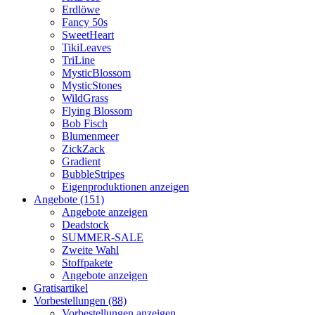
Erdlöwe
Fancy 50s
SweetHeart
TikiLeaves
TriLine
MysticBlossom
MysticStones
WildGrass
Flying Blossom
Bob Fisch
Blumenmeer
ZickZack
Gradient
BubbleStripes
Eigenproduktionen anzeigen
Angebote (151)
Angebote anzeigen
Deadstock
SUMMER-SALE
Zweite Wahl
Stoffpakete
Angebote anzeigen
Gratisartikel
Vorbestellungen (88)
Vorbestellungen anzeigen