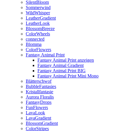
SilentBloom
Sommerwind
WildWhisper
LeatherGradient
LeatherLook
BlossomBreeze
ColorWheels
connected
Blomma
ColorFlowers
Fantasy Animal Print
Fantasy Animal Print anzeigen
Fantasy Animal Gradient
Fantasy Animal Print BIG
Fantasy Animal Print Mini Mono
Blätterschwof
BubbleFantasies
Kristallfantasie
Aurora Floralis
FantasyDrops
FunFlowers
LavaLook
LavaGradient
BlossomGradient
ColorStripes