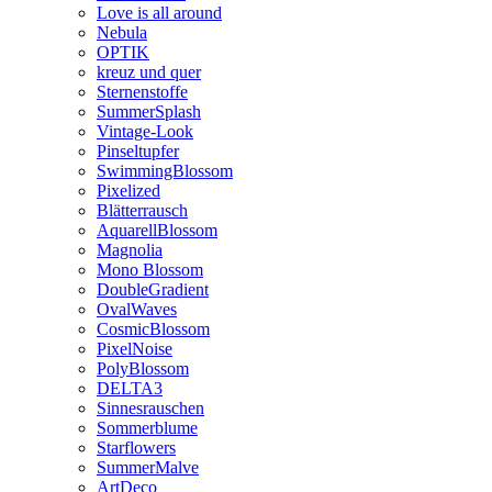
Love is all around
Nebula
OPTIK
kreuz und quer
Sternenstoffe
SummerSplash
Vintage-Look
Pinseltupfer
SwimmingBlossom
Pixelized
Blätterrausch
AquarellBlossom
Magnolia
Mono Blossom
DoubleGradient
OvalWaves
CosmicBlossom
PixelNoise
PolyBlossom
DELTA3
Sinnesrauschen
Sommerblume
Starflowers
SummerMalve
ArtDeco