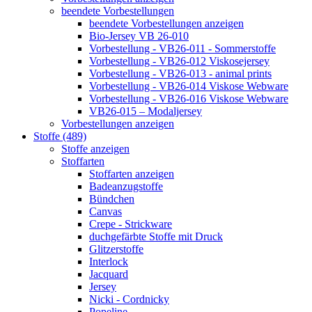
beendete Vorbestellungen
beendete Vorbestellungen anzeigen
Bio-Jersey VB 26-010
Vorbestellung - VB26-011 - Sommerstoffe
Vorbestellung - VB26-012 Viskosejersey
Vorbestellung - VB26-013 - animal prints
Vorbestellung - VB26-014 Viskose Webware
Vorbestellung - VB26-016 Viskose Webware
VB26-015 – Modaljersey
Vorbestellungen anzeigen
Stoffe (489)
Stoffe anzeigen
Stoffarten
Stoffarten anzeigen
Badeanzugstoffe
Bündchen
Canvas
Crepe - Strickware
duchgefärbte Stoffe mit Druck
Glitzerstoffe
Interlock
Jacquard
Jersey
Nicki - Cordnicky
Popeline