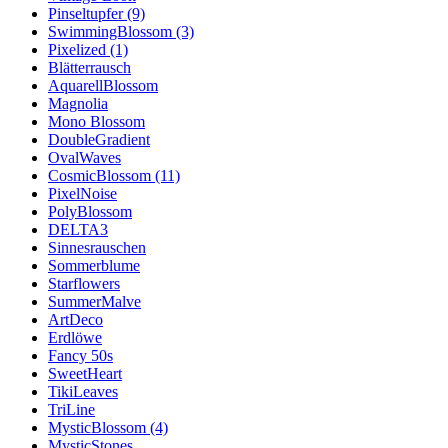
Pinseltupfer (9)
SwimmingBlossom (3)
Pixelized (1)
Blätterrausch
AquarellBlossom
Magnolia
Mono Blossom
DoubleGradient
OvalWaves
CosmicBlossom (11)
PixelNoise
PolyBlossom
DELTA3
Sinnesrauschen
Sommerblume
Starflowers
SummerMalve
ArtDeco
Erdlöwe
Fancy 50s
SweetHeart
TikiLeaves
TriLine
MysticBlossom (4)
MysticStones