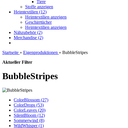
Tiere
Stoffe anzeigen
Heimtextilien (12)
Heimtextilien anzeigen
Geschirrtücher
Heimtextilien anzeigen
Nähzubehör (2)
Merchandise (2)
Startseite
»
Eigenproduktionen
»
BubbleStripes
Aktueller Filter
BubbleStripes
ColorBlossom (27)
ColorDrops (53)
ColorLeaves (20)
SilentBloom (12)
Sommerwind (8)
WildWhisper (1)