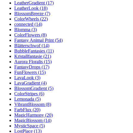
LeatherGradient (17)
LeatherLook (18)
BlossomBreeze (7)
ColorWheels (22)
connected (14)
Blomma (3)
ColorFlowers (8)
Fantasy Animal Print (54)
Blätterschwof (14)
BubbleFantasies (11)
Kristallfantasie (21)
Aurora Floralis (15)
FantasyDrops (17)
FunFlowers (15)
LavaLook (3)
LavaGradient (4)
BlossomGradient (5)
ColorStripes (6)
Lemonada (5)
VibrantBlossom (8)
FarbFlux (20)
MagicHarmony (20)
MagicBlossom (14)
MysticSpace (5)
LostPlace (13)