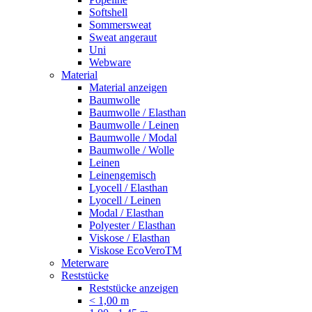
Softshell
Sommersweat
Sweat angeraut
Uni
Webware
Material
Material anzeigen
Baumwolle
Baumwolle / Elasthan
Baumwolle / Leinen
Baumwolle / Modal
Baumwolle / Wolle
Leinen
Leinengemisch
Lyocell / Elasthan
Lyocell / Leinen
Modal / Elasthan
Polyester / Elasthan
Viskose / Elasthan
Viskose EcoVeroTM
Meterware
Reststücke
Reststücke anzeigen
< 1,00 m