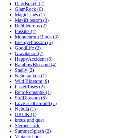
DarkBokeh (2)
GlamRock (6)
MagicLines (1)
MaxiBlossom (3)
Bubbledrops (2)
Fossilia (4)
Monochrom Block (3)
EnergyBlossom (5)
GoodLife (2)
Gravitation (2)
HappyAccident (6)
RainbowBlossom (4)
Shelly (2)
Nebelranken (1)
Wild Blossom (9)
PastelRoses (2)
RetroRomantik (1)
SoftBlossom (5)
Love is all around (1)
Nebula (1)
OPTIK (1)
kreuz und quer
Sternenstoffe
SummerSplash (2)
Vintage-Look