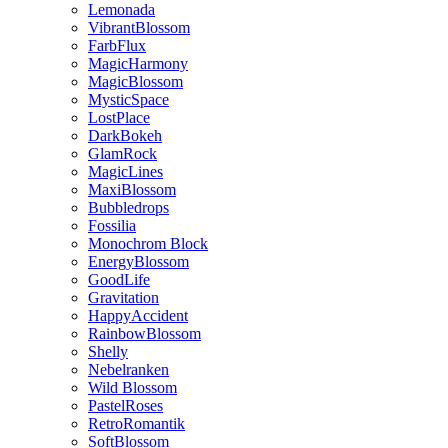
Lemonada
VibrantBlossom
FarbFlux
MagicHarmony
MagicBlossom
MysticSpace
LostPlace
DarkBokeh
GlamRock
MagicLines
MaxiBlossom
Bubbledrops
Fossilia
Monochrom Block
EnergyBlossom
GoodLife
Gravitation
HappyAccident
RainbowBlossom
Shelly
Nebelranken
Wild Blossom
PastelRoses
RetroRomantik
SoftBlossom