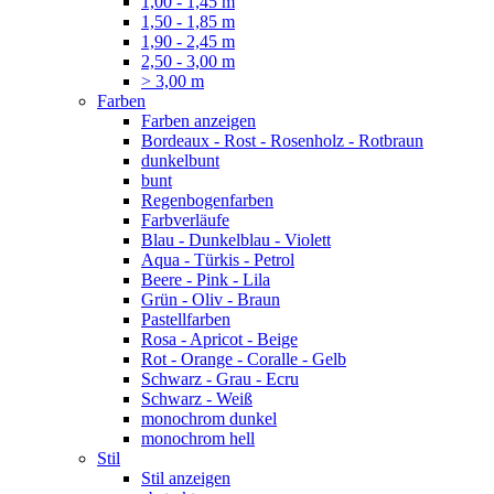
1,00 - 1,45 m
1,50 - 1,85 m
1,90 - 2,45 m
2,50 - 3,00 m
> 3,00 m
Farben
Farben anzeigen
Bordeaux - Rost - Rosenholz - Rotbraun
dunkelbunt
bunt
Regenbogenfarben
Farbverläufe
Blau - Dunkelblau - Violett
Aqua - Türkis - Petrol
Beere - Pink - Lila
Grün - Oliv - Braun
Pastellfarben
Rosa - Apricot - Beige
Rot - Orange - Coralle - Gelb
Schwarz - Grau - Ecru
Schwarz - Weiß
monochrom dunkel
monochrom hell
Stil
Stil anzeigen