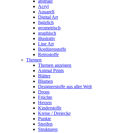
abstrakt
Acryl
Aquarell
Digital Art
figürlich
geometrisch
graphisch
illustrativ
Line Art
Bordürenstoffe
Retrostoffe
Themen
Themen anzeigen
Animal Prints
Blätter
Blumen
Designerstoffe aus aller Welt
Drops
Früchte
Herzen
Kinderstoffe
Kreise / Dreiecke
Punkte
Streifen
Strukturen