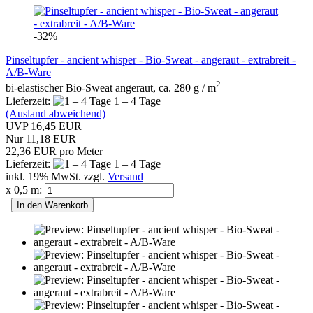
-32%
Pinseltupfer - ancient whisper - Bio-Sweat - angeraut - extrabreit -
A/B-Ware
2
bi-elastischer Bio-Sweat angeraut, ca. 280 g / m
Lieferzeit:
1 – 4 Tage
(Ausland abweichend)
UVP 16,45 EUR
Nur 11,18 EUR
22,36 EUR pro Meter
Lieferzeit:
1 – 4 Tage
inkl. 19% MwSt. zzgl.
Versand
x 0,5 m:
In den Warenkorb