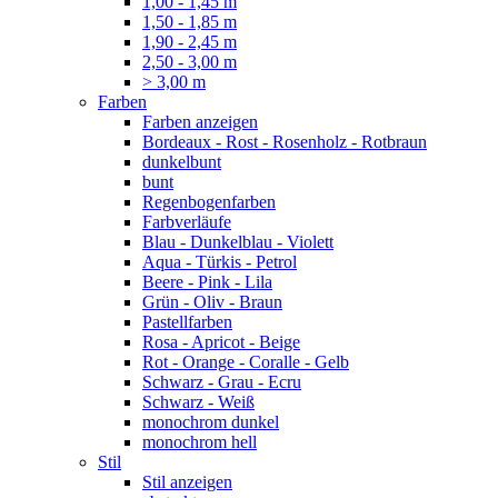
1,00 - 1,45 m
1,50 - 1,85 m
1,90 - 2,45 m
2,50 - 3,00 m
> 3,00 m
Farben
Farben anzeigen
Bordeaux - Rost - Rosenholz - Rotbraun
dunkelbunt
bunt
Regenbogenfarben
Farbverläufe
Blau - Dunkelblau - Violett
Aqua - Türkis - Petrol
Beere - Pink - Lila
Grün - Oliv - Braun
Pastellfarben
Rosa - Apricot - Beige
Rot - Orange - Coralle - Gelb
Schwarz - Grau - Ecru
Schwarz - Weiß
monochrom dunkel
monochrom hell
Stil
Stil anzeigen