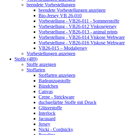
beendete Vorbestellungen
beendete Vorbestellungen anzeigen
Bio-Jersey VB 26-010
Vorbestellung - VB26-011 - Sommerstoffe
Vorbestellung - VB26-012 Viskosejersey
Vorbestellung - VB26-013 - animal prints
Vorbestellung - VB26-014 Viskose Webware
Vorbestellung - VB26-016 Viskose Webware
VB26-015 – Modaljersey
Vorbestellungen anzeigen
Stoffe (489)
Stoffe anzeigen
Stoffarten
Stoffarten anzeigen
Badeanzugstoffe
Bündchen
Canvas
Crepe - Strickware
duchgefärbte Stoffe mit Druck
Glitzerstoffe
Interlock
Jacquard
Jersey
Nicki - Cordnicky
Popeline