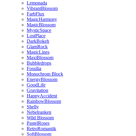
Lemonada
VibrantBlossom
FarbFlux
MagicHarmony
MagicBlossom
MysticSpace
LostPlace
DarkBokeh
GlamRock
MagicLines
MaxiBlossom
Bubbledrops
Fossilia
Monochrom Block
EnergyBlossom
GoodLife
Gravitation
HappyAccident
RainbowBlossom
Shelly
Nebelranken
Wild Blossom
PastelRoses
RetroRomantik
SoftBlossom