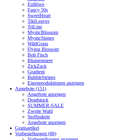
Erdlöwe
Fancy 50s
SweetHeart
TikiLeaves
TriLine
MysticBlossom
MysticStones
WildGrass
Flying Blossom
Bob Fisch
Blumenmeer
ZickZack
Gradient
BubbleStripes
Eigenproduktionen anzeigen
Angebote (151)
Angebote anzeigen
Deadstock
SUMMER-SALE
Zweite Wahl
Stoffpakete
Angebote anzeigen
Gratisartikel
Vorbestellungen (88)
Vorbestellungen anzeigen