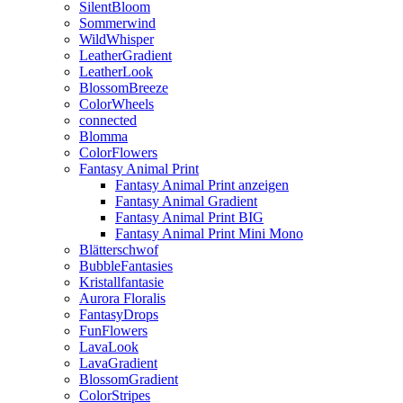
SilentBloom
Sommerwind
WildWhisper
LeatherGradient
LeatherLook
BlossomBreeze
ColorWheels
connected
Blomma
ColorFlowers
Fantasy Animal Print
Fantasy Animal Print anzeigen
Fantasy Animal Gradient
Fantasy Animal Print BIG
Fantasy Animal Print Mini Mono
Blätterschwof
BubbleFantasies
Kristallfantasie
Aurora Floralis
FantasyDrops
FunFlowers
LavaLook
LavaGradient
BlossomGradient
ColorStripes