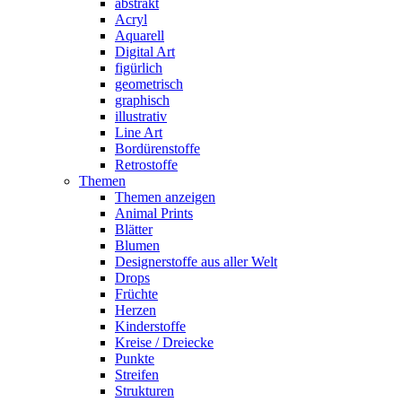
abstrakt
Acryl
Aquarell
Digital Art
figürlich
geometrisch
graphisch
illustrativ
Line Art
Bordürenstoffe
Retrostoffe
Themen
Themen anzeigen
Animal Prints
Blätter
Blumen
Designerstoffe aus aller Welt
Drops
Früchte
Herzen
Kinderstoffe
Kreise / Dreiecke
Punkte
Streifen
Strukturen