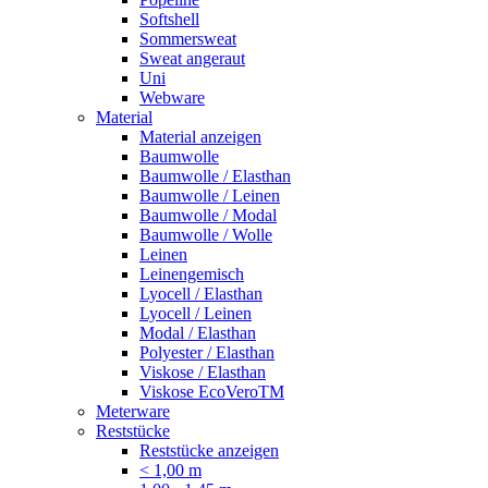
Softshell
Sommersweat
Sweat angeraut
Uni
Webware
Material
Material anzeigen
Baumwolle
Baumwolle / Elasthan
Baumwolle / Leinen
Baumwolle / Modal
Baumwolle / Wolle
Leinen
Leinengemisch
Lyocell / Elasthan
Lyocell / Leinen
Modal / Elasthan
Polyester / Elasthan
Viskose / Elasthan
Viskose EcoVeroTM
Meterware
Reststücke
Reststücke anzeigen
< 1,00 m