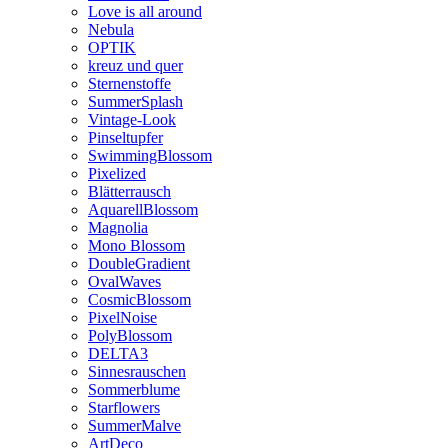
Love is all around
Nebula
OPTIK
kreuz und quer
Sternenstoffe
SummerSplash
Vintage-Look
Pinseltupfer
SwimmingBlossom
Pixelized
Blätterrausch
AquarellBlossom
Magnolia
Mono Blossom
DoubleGradient
OvalWaves
CosmicBlossom
PixelNoise
PolyBlossom
DELTA3
Sinnesrauschen
Sommerblume
Starflowers
SummerMalve
ArtDeco