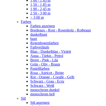
1,00 - 1,45 m
1,50 - 1,85 m
1,90 - 2,45 m
2,50 - 3,00 m
> 3,00 m
Farben
Farben anzeigen
Bordeaux - Rost - Rosenholz - Rotbraun
dunkelbunt
bunt
Regenbogenfarben
Farbverläufe
Blau - Dunkelblau - Violett
Aqua - Türkis - Petrol
Beere - Pink - Lila
Grün - Oliv - Braun
Pastellfarben
Rosa - Apricot - Beige
Rot - Orange - Coralle - Gelb
Schwarz - Grau - Ecru
Schwarz - Weiß
monochrom dunkel
monochrom hell
Stil
Stil anzeigen