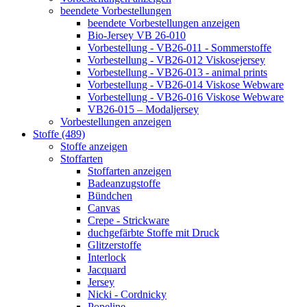
beendete Vorbestellungen
beendete Vorbestellungen anzeigen
Bio-Jersey VB 26-010
Vorbestellung - VB26-011 - Sommerstoffe
Vorbestellung - VB26-012 Viskosejersey
Vorbestellung - VB26-013 - animal prints
Vorbestellung - VB26-014 Viskose Webware
Vorbestellung - VB26-016 Viskose Webware
VB26-015 – Modaljersey
Vorbestellungen anzeigen
Stoffe (489)
Stoffe anzeigen
Stoffarten
Stoffarten anzeigen
Badeanzugstoffe
Bündchen
Canvas
Crepe - Strickware
duchgefärbte Stoffe mit Druck
Glitzerstoffe
Interlock
Jacquard
Jersey
Nicki - Cordnicky
Popeline