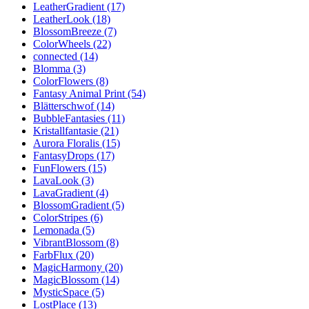
LeatherGradient (17)
LeatherLook (18)
BlossomBreeze (7)
ColorWheels (22)
connected (14)
Blomma (3)
ColorFlowers (8)
Fantasy Animal Print (54)
Blätterschwof (14)
BubbleFantasies (11)
Kristallfantasie (21)
Aurora Floralis (15)
FantasyDrops (17)
FunFlowers (15)
LavaLook (3)
LavaGradient (4)
BlossomGradient (5)
ColorStripes (6)
Lemonada (5)
VibrantBlossom (8)
FarbFlux (20)
MagicHarmony (20)
MagicBlossom (14)
MysticSpace (5)
LostPlace (13)