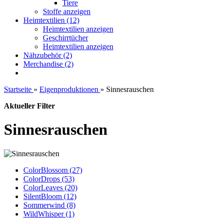
Tiere
Stoffe anzeigen
Heimtextilien (12)
Heimtextilien anzeigen
Geschirrtücher
Heimtextilien anzeigen
Nähzubehör (2)
Merchandise (2)
Startseite
»
Eigenproduktionen
»
Sinnesrauschen
Aktueller Filter
Sinnesrauschen
ColorBlossom (27)
ColorDrops (53)
ColorLeaves (20)
SilentBloom (12)
Sommerwind (8)
WildWhisper (1)