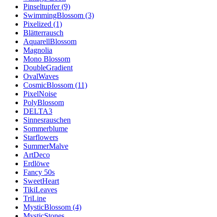
Pinseltupfer (9)
SwimmingBlossom (3)
Pixelized (1)
Blätterrausch
AquarellBlossom
Magnolia
Mono Blossom
DoubleGradient
OvalWaves
CosmicBlossom (11)
PixelNoise
PolyBlossom
DELTA3
Sinnesrauschen
Sommerblume
Starflowers
SummerMalve
ArtDeco
Erdlöwe
Fancy 50s
SweetHeart
TikiLeaves
TriLine
MysticBlossom (4)
MysticStones