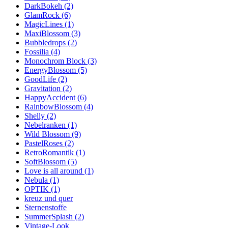
DarkBokeh (2)
GlamRock (6)
MagicLines (1)
MaxiBlossom (3)
Bubbledrops (2)
Fossilia (4)
Monochrom Block (3)
EnergyBlossom (5)
GoodLife (2)
Gravitation (2)
HappyAccident (6)
RainbowBlossom (4)
Shelly (2)
Nebelranken (1)
Wild Blossom (9)
PastelRoses (2)
RetroRomantik (1)
SoftBlossom (5)
Love is all around (1)
Nebula (1)
OPTIK (1)
kreuz und quer
Sternenstoffe
SummerSplash (2)
Vintage-Look