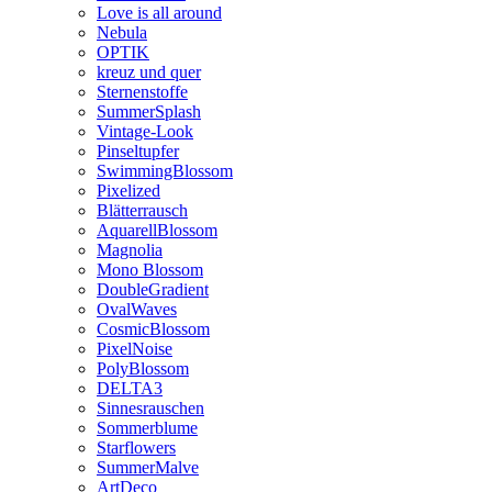
Love is all around
Nebula
OPTIK
kreuz und quer
Sternenstoffe
SummerSplash
Vintage-Look
Pinseltupfer
SwimmingBlossom
Pixelized
Blätterrausch
AquarellBlossom
Magnolia
Mono Blossom
DoubleGradient
OvalWaves
CosmicBlossom
PixelNoise
PolyBlossom
DELTA3
Sinnesrauschen
Sommerblume
Starflowers
SummerMalve
ArtDeco