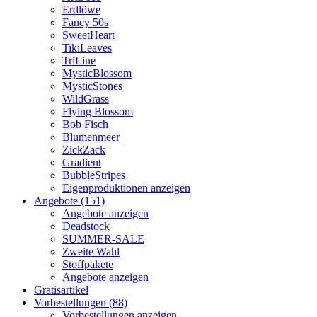
Erdlöwe
Fancy 50s
SweetHeart
TikiLeaves
TriLine
MysticBlossom
MysticStones
WildGrass
Flying Blossom
Bob Fisch
Blumenmeer
ZickZack
Gradient
BubbleStripes
Eigenproduktionen anzeigen
Angebote (151)
Angebote anzeigen
Deadstock
SUMMER-SALE
Zweite Wahl
Stoffpakete
Angebote anzeigen
Gratisartikel
Vorbestellungen (88)
Vorbestellungen anzeigen