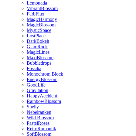
Lemonada
VibrantBlossom
FarbFlux
MagicHarmony
MagicBlossom
MysticSpace
LostPlace
DarkBokeh
GlamRock
MagicLines
MaxiBlossom
Bubbledrops
Fossilia
Monochrom Block
EnergyBlossom
GoodLife
Gravitation
HappyAccident
RainbowBlossom
Shelly
Nebelranken
Wild Blossom
PastelRoses
RetroRomantik
SoftBlossom