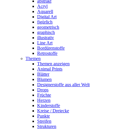
abstrakt
Acryl
Aquarell
Digital Art
figürlich
geometrisch
graphisch
illustrativ
Line Art
Bordürenstoffe
Retrostoffe
Themen
Themen anzeigen
Animal Prints
Blätter
Blumen
Designerstoffe aus aller Welt
Drops
Früchte
Herzen
Kinderstoffe
Kreise / Dreiecke
Punkte
Streifen
Strukturen