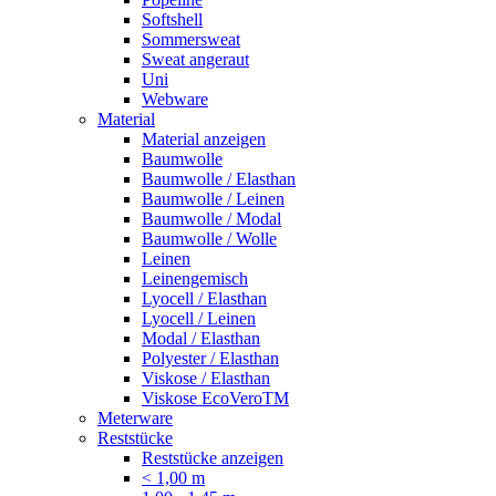
Softshell
Sommersweat
Sweat angeraut
Uni
Webware
Material
Material anzeigen
Baumwolle
Baumwolle / Elasthan
Baumwolle / Leinen
Baumwolle / Modal
Baumwolle / Wolle
Leinen
Leinengemisch
Lyocell / Elasthan
Lyocell / Leinen
Modal / Elasthan
Polyester / Elasthan
Viskose / Elasthan
Viskose EcoVeroTM
Meterware
Reststücke
Reststücke anzeigen
< 1,00 m