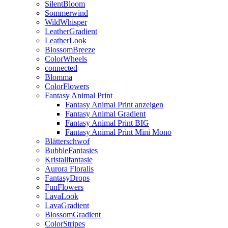
SilentBloom
Sommerwind
WildWhisper
LeatherGradient
LeatherLook
BlossomBreeze
ColorWheels
connected
Blomma
ColorFlowers
Fantasy Animal Print
Fantasy Animal Print anzeigen
Fantasy Animal Gradient
Fantasy Animal Print BIG
Fantasy Animal Print Mini Mono
Blätterschwof
BubbleFantasies
Kristallfantasie
Aurora Floralis
FantasyDrops
FunFlowers
LavaLook
LavaGradient
BlossomGradient
ColorStripes