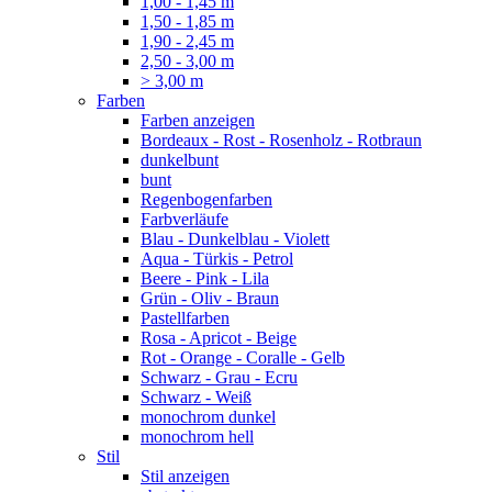
1,00 - 1,45 m
1,50 - 1,85 m
1,90 - 2,45 m
2,50 - 3,00 m
> 3,00 m
Farben
Farben anzeigen
Bordeaux - Rost - Rosenholz - Rotbraun
dunkelbunt
bunt
Regenbogenfarben
Farbverläufe
Blau - Dunkelblau - Violett
Aqua - Türkis - Petrol
Beere - Pink - Lila
Grün - Oliv - Braun
Pastellfarben
Rosa - Apricot - Beige
Rot - Orange - Coralle - Gelb
Schwarz - Grau - Ecru
Schwarz - Weiß
monochrom dunkel
monochrom hell
Stil
Stil anzeigen