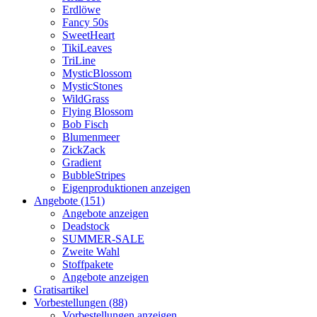
Erdlöwe
Fancy 50s
SweetHeart
TikiLeaves
TriLine
MysticBlossom
MysticStones
WildGrass
Flying Blossom
Bob Fisch
Blumenmeer
ZickZack
Gradient
BubbleStripes
Eigenproduktionen anzeigen
Angebote (151)
Angebote anzeigen
Deadstock
SUMMER-SALE
Zweite Wahl
Stoffpakete
Angebote anzeigen
Gratisartikel
Vorbestellungen (88)
Vorbestellungen anzeigen