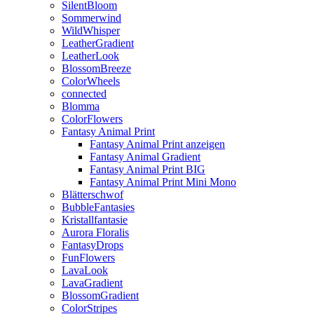
SilentBloom
Sommerwind
WildWhisper
LeatherGradient
LeatherLook
BlossomBreeze
ColorWheels
connected
Blomma
ColorFlowers
Fantasy Animal Print
Fantasy Animal Print anzeigen
Fantasy Animal Gradient
Fantasy Animal Print BIG
Fantasy Animal Print Mini Mono
Blätterschwof
BubbleFantasies
Kristallfantasie
Aurora Floralis
FantasyDrops
FunFlowers
LavaLook
LavaGradient
BlossomGradient
ColorStripes