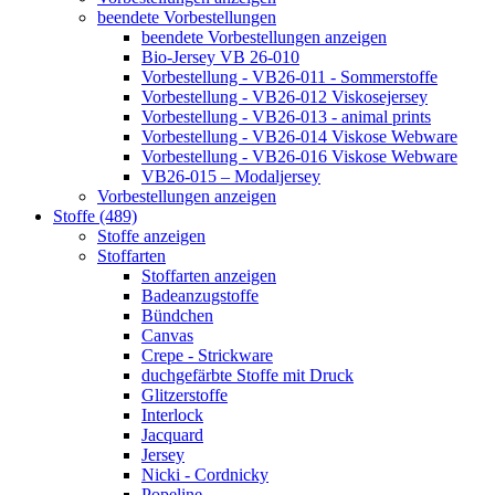
beendete Vorbestellungen
beendete Vorbestellungen anzeigen
Bio-Jersey VB 26-010
Vorbestellung - VB26-011 - Sommerstoffe
Vorbestellung - VB26-012 Viskosejersey
Vorbestellung - VB26-013 - animal prints
Vorbestellung - VB26-014 Viskose Webware
Vorbestellung - VB26-016 Viskose Webware
VB26-015 – Modaljersey
Vorbestellungen anzeigen
Stoffe (489)
Stoffe anzeigen
Stoffarten
Stoffarten anzeigen
Badeanzugstoffe
Bündchen
Canvas
Crepe - Strickware
duchgefärbte Stoffe mit Druck
Glitzerstoffe
Interlock
Jacquard
Jersey
Nicki - Cordnicky
Popeline