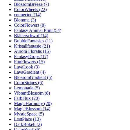
BlossomBreeze (7)
ColorWheels (22)
connected (14)
Blomma (3)
ColorFlowers (8)
Fantasy Animal Print (54)
Blätterschwof (14)
BubbleFantasies (11)
Kristallfantasie (21)
Aurora Floralis (15)
FantasyDrops (17)
FunFlowers (15)
LavaLook (3)
LavaGradient (4)
BlossomGradient (5)
ColorStripes (6)
Lemonada (5)
VibrantBlossom (8)
FarbFlux (20)
MagicHarmony (20)
MagicBlossom (14)
MysticSpace (5)
LostPlace (13)
DarkBokeh (2)
GlamRock (6)