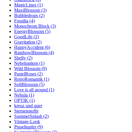
MagicLines (1)
MaxiBlossom (3)
Bubbledrops (2)
Fossilia (4)
Monochrom Block (3)
EnergyBlossom (5)
GoodLife (2)
Gravitation (2)
HappyAccident (6)
RainbowBlossom (4)
Shelly (2)
Nebelranken (1)
Wild Blossom (9)
PastelRoses (2)
RetroRomantik (1)
SoftBlossom (5)
Love is all around (1)
Nebula (1)
OPTIK (1)
kreuz und quer
Sternenstoffe
SummerSplash (2)
Vintage-Look
Pinseltupfer (9)