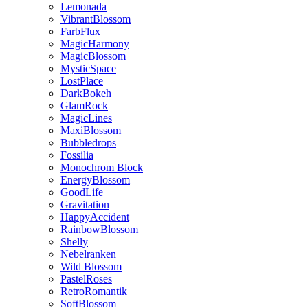
Lemonada
VibrantBlossom
FarbFlux
MagicHarmony
MagicBlossom
MysticSpace
LostPlace
DarkBokeh
GlamRock
MagicLines
MaxiBlossom
Bubbledrops
Fossilia
Monochrom Block
EnergyBlossom
GoodLife
Gravitation
HappyAccident
RainbowBlossom
Shelly
Nebelranken
Wild Blossom
PastelRoses
RetroRomantik
SoftBlossom