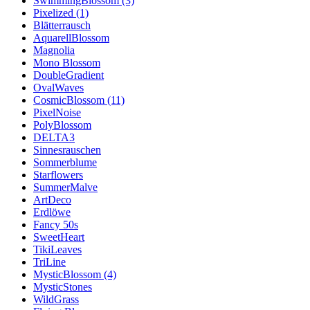
SwimmingBlossom (3)
Pixelized (1)
Blätterrausch
AquarellBlossom
Magnolia
Mono Blossom
DoubleGradient
OvalWaves
CosmicBlossom (11)
PixelNoise
PolyBlossom
DELTA3
Sinnesrauschen
Sommerblume
Starflowers
SummerMalve
ArtDeco
Erdlöwe
Fancy 50s
SweetHeart
TikiLeaves
TriLine
MysticBlossom (4)
MysticStones
WildGrass