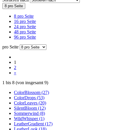
8 pro Seite
8 pro Seite
16 pro Seite
24 pro Seite
48 pro Seite
96 pro Seite
pro Seite
1
2
»
1
bis
8
(von insgesamt
9
)
ColorBlossom (27)
ColorDrops (53)
ColorLeaves (20)
SilentBloom (12)
Sommerwind (8)
WildWhisper (1)
LeatherGradient (17)
LeatherLook (18)