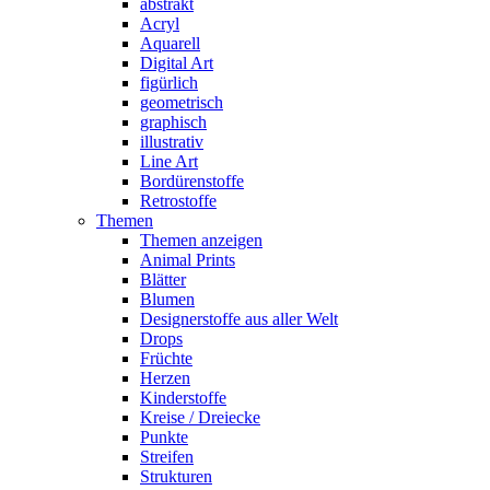
abstrakt
Acryl
Aquarell
Digital Art
figürlich
geometrisch
graphisch
illustrativ
Line Art
Bordürenstoffe
Retrostoffe
Themen
Themen anzeigen
Animal Prints
Blätter
Blumen
Designerstoffe aus aller Welt
Drops
Früchte
Herzen
Kinderstoffe
Kreise / Dreiecke
Punkte
Streifen
Strukturen