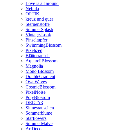
Love is all around
Nebula
OPTIK
kreuz und quer
Sternenstoffe
SummerSplash
Vintage-Look
Pinseltupfer
SwimmingBlossom
Pixelized
Blätterrausch
AquarellBlossom
Magnolia
Mono Blossom
DoubleGradient
OvalWaves
CosmicBlossom
PixelNoise
PolyBlossom
DELTA3
Sinnesrauschen
Sommerblume
Starflowers
SummerMalve
ArtDeco