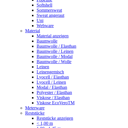
Softshell
Sommersweat
Sweat angeraut
Uni
Webware
Material
Material anzeigen
Baumwolle
Baumwolle / Elasthan
Baumwolle / Leinen
Baumwolle / Modal
Baumwolle / Wolle
Leinen
Leinengemisch
Lyocell / Elasthan
Lyocell / Leinen
Modal / Elasthan
Polyester / Elasthan
Viskose / Elasthan
Viskose EcoVeroTM
Meterware
Reststücke
Reststücke anzeigen
< 1,00 m