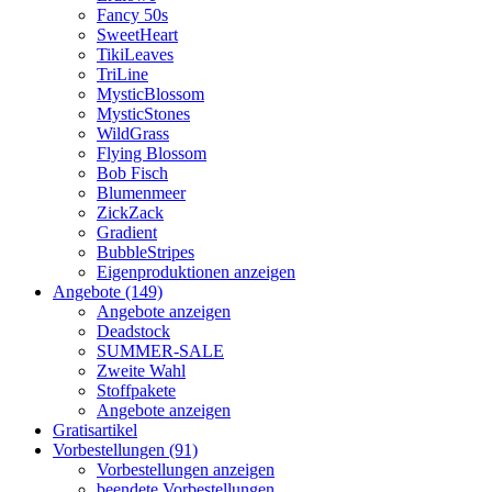
Fancy 50s
SweetHeart
TikiLeaves
TriLine
MysticBlossom
MysticStones
WildGrass
Flying Blossom
Bob Fisch
Blumenmeer
ZickZack
Gradient
BubbleStripes
Eigenproduktionen anzeigen
Angebote (149)
Angebote anzeigen
Deadstock
SUMMER-SALE
Zweite Wahl
Stoffpakete
Angebote anzeigen
Gratisartikel
Vorbestellungen (91)
Vorbestellungen anzeigen
beendete Vorbestellungen