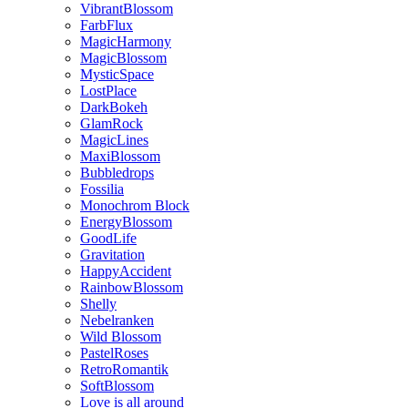
VibrantBlossom
FarbFlux
MagicHarmony
MagicBlossom
MysticSpace
LostPlace
DarkBokeh
GlamRock
MagicLines
MaxiBlossom
Bubbledrops
Fossilia
Monochrom Block
EnergyBlossom
GoodLife
Gravitation
HappyAccident
RainbowBlossom
Shelly
Nebelranken
Wild Blossom
PastelRoses
RetroRomantik
SoftBlossom
Love is all around