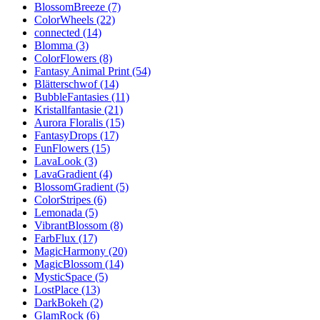
BlossomBreeze (7)
ColorWheels (22)
connected (14)
Blomma (3)
ColorFlowers (8)
Fantasy Animal Print (54)
Blätterschwof (14)
BubbleFantasies (11)
Kristallfantasie (21)
Aurora Floralis (15)
FantasyDrops (17)
FunFlowers (15)
LavaLook (3)
LavaGradient (4)
BlossomGradient (5)
ColorStripes (6)
Lemonada (5)
VibrantBlossom (8)
FarbFlux (17)
MagicHarmony (20)
MagicBlossom (14)
MysticSpace (5)
LostPlace (13)
DarkBokeh (2)
GlamRock (6)