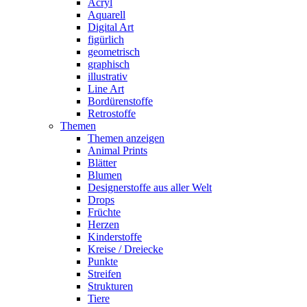
Acryl
Aquarell
Digital Art
figürlich
geometrisch
graphisch
illustrativ
Line Art
Bordürenstoffe
Retrostoffe
Themen
Themen anzeigen
Animal Prints
Blätter
Blumen
Designerstoffe aus aller Welt
Drops
Früchte
Herzen
Kinderstoffe
Kreise / Dreiecke
Punkte
Streifen
Strukturen
Tiere