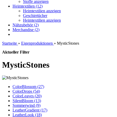
Stoffe anzeigen
Heimtextilien (12)
Heimtextilien anzeigen
Geschirrtücher
Heimtextilien anzeigen
Nähzubehör (2)
Merchandise (2)
Startseite
»
Eigenproduktionen
»
MysticStones
Aktueller Filter
MysticStones
ColorBlossom (27)
ColorDrops (54)
ColorLeaves (20)
SilentBloom (13)
Sommerwind (9)
LeatherGradient (17)
LeatherLook (18)