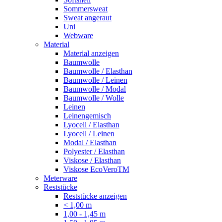
Sommersweat
Sweat angeraut
Uni
Webware
Material
Material anzeigen
Baumwolle
Baumwolle / Elasthan
Baumwolle / Leinen
Baumwolle / Modal
Baumwolle / Wolle
Leinen
Leinengemisch
Lyocell / Elasthan
Lyocell / Leinen
Modal / Elasthan
Polyester / Elasthan
Viskose / Elasthan
Viskose EcoVeroTM
Meterware
Reststücke
Reststücke anzeigen
< 1,00 m
1,00 - 1,45 m