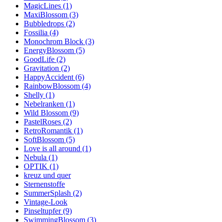
MagicLines (1)
MaxiBlossom (3)
Bubbledrops (2)
Fossilia (4)
Monochrom Block (3)
EnergyBlossom (5)
GoodLife (2)
Gravitation (2)
HappyAccident (6)
RainbowBlossom (4)
Shelly (1)
Nebelranken (1)
Wild Blossom (9)
PastelRoses (2)
RetroRomantik (1)
SoftBlossom (5)
Love is all around (1)
Nebula (1)
OPTIK (1)
kreuz und quer
Sternenstoffe
SummerSplash (2)
Vintage-Look
Pinseltupfer (9)
SwimmingBlossom (3)