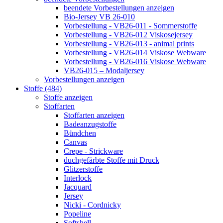
beendete Vorbestellungen anzeigen
Bio-Jersey VB 26-010
Vorbestellung - VB26-011 - Sommerstoffe
Vorbestellung - VB26-012 Viskosejersey
Vorbestellung - VB26-013 - animal prints
Vorbestellung - VB26-014 Viskose Webware
Vorbestellung - VB26-016 Viskose Webware
VB26-015 – Modaljersey
Vorbestellungen anzeigen
Stoffe (484)
Stoffe anzeigen
Stoffarten
Stoffarten anzeigen
Badeanzugstoffe
Bündchen
Canvas
Crepe - Strickware
duchgefärbte Stoffe mit Druck
Glitzerstoffe
Interlock
Jacquard
Jersey
Nicki - Cordnicky
Popeline
Softshell