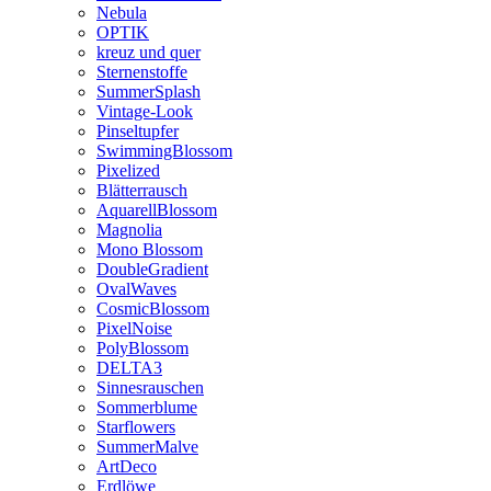
Nebula
OPTIK
kreuz und quer
Sternenstoffe
SummerSplash
Vintage-Look
Pinseltupfer
SwimmingBlossom
Pixelized
Blätterrausch
AquarellBlossom
Magnolia
Mono Blossom
DoubleGradient
OvalWaves
CosmicBlossom
PixelNoise
PolyBlossom
DELTA3
Sinnesrauschen
Sommerblume
Starflowers
SummerMalve
ArtDeco
Erdlöwe