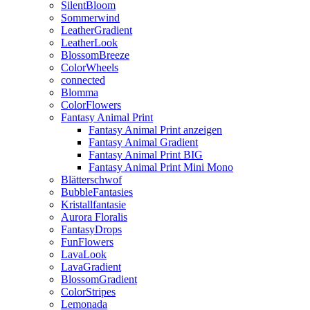
SilentBloom
Sommerwind
LeatherGradient
LeatherLook
BlossomBreeze
ColorWheels
connected
Blomma
ColorFlowers
Fantasy Animal Print
Fantasy Animal Print anzeigen
Fantasy Animal Gradient
Fantasy Animal Print BIG
Fantasy Animal Print Mini Mono
Blätterschwof
BubbleFantasies
Kristallfantasie
Aurora Floralis
FantasyDrops
FunFlowers
LavaLook
LavaGradient
BlossomGradient
ColorStripes
Lemonada