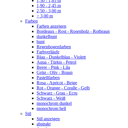
1,50 - 1,85 m
1,90 - 2,45 m
2,50 - 3,00 m
> 3,00 m
Farben
Farben anzeigen
Bordeaux - Rost - Rosenholz - Rotbraun
dunkelbunt
bunt
Regenbogenfarben
Farbverläufe
Blau - Dunkelblau - Violett
Aqua - Türkis - Petrol
Beere - Pink - Lila
Grün - Oliv - Braun
Pastellfarben
Rosa - Apricot - Beige
Rot - Orange - Coralle - Gelb
Schwarz - Grau - Ecru
Schwarz - Weiß
monochrom dunkel
monochrom hell
Stil
Stil anzeigen
abstrakt