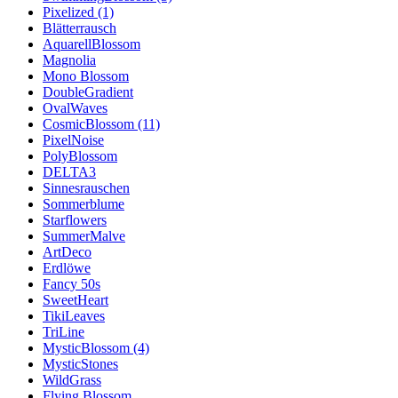
Pixelized (1)
Blätterrausch
AquarellBlossom
Magnolia
Mono Blossom
DoubleGradient
OvalWaves
CosmicBlossom (11)
PixelNoise
PolyBlossom
DELTA3
Sinnesrauschen
Sommerblume
Starflowers
SummerMalve
ArtDeco
Erdlöwe
Fancy 50s
SweetHeart
TikiLeaves
TriLine
MysticBlossom (4)
MysticStones
WildGrass
Flying Blossom