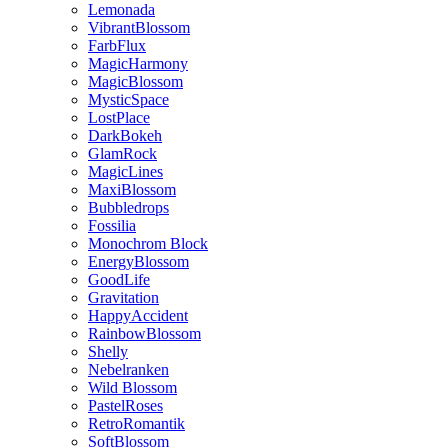
Lemonada
VibrantBlossom
FarbFlux
MagicHarmony
MagicBlossom
MysticSpace
LostPlace
DarkBokeh
GlamRock
MagicLines
MaxiBlossom
Bubbledrops
Fossilia
Monochrom Block
EnergyBlossom
GoodLife
Gravitation
HappyAccident
RainbowBlossom
Shelly
Nebelranken
Wild Blossom
PastelRoses
RetroRomantik
SoftBlossom