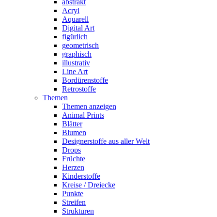
abstrakt
Acryl
Aquarell
Digital Art
figürlich
geometrisch
graphisch
illustrativ
Line Art
Bordürenstoffe
Retrostoffe
Themen
Themen anzeigen
Animal Prints
Blätter
Blumen
Designerstoffe aus aller Welt
Drops
Früchte
Herzen
Kinderstoffe
Kreise / Dreiecke
Punkte
Streifen
Strukturen