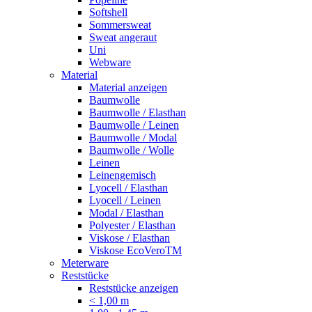
Softshell
Sommersweat
Sweat angeraut
Uni
Webware
Material
Material anzeigen
Baumwolle
Baumwolle / Elasthan
Baumwolle / Leinen
Baumwolle / Modal
Baumwolle / Wolle
Leinen
Leinengemisch
Lyocell / Elasthan
Lyocell / Leinen
Modal / Elasthan
Polyester / Elasthan
Viskose / Elasthan
Viskose EcoVeroTM
Meterware
Reststücke
Reststücke anzeigen
< 1,00 m