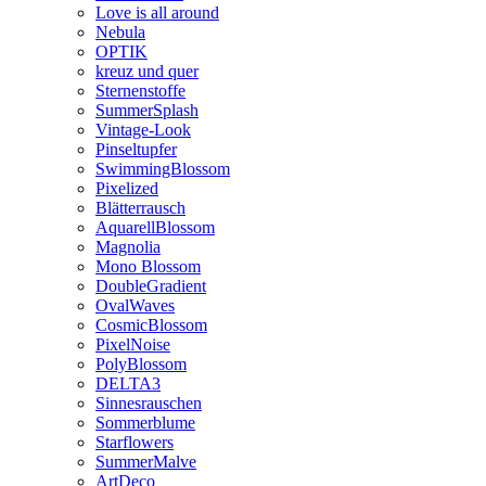
Love is all around
Nebula
OPTIK
kreuz und quer
Sternenstoffe
SummerSplash
Vintage-Look
Pinseltupfer
SwimmingBlossom
Pixelized
Blätterrausch
AquarellBlossom
Magnolia
Mono Blossom
DoubleGradient
OvalWaves
CosmicBlossom
PixelNoise
PolyBlossom
DELTA3
Sinnesrauschen
Sommerblume
Starflowers
SummerMalve
ArtDeco