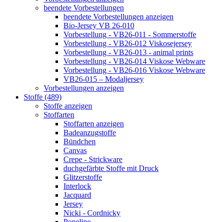
beendete Vorbestellungen
beendete Vorbestellungen anzeigen
Bio-Jersey VB 26-010
Vorbestellung - VB26-011 - Sommerstoffe
Vorbestellung - VB26-012 Viskosejersey
Vorbestellung - VB26-013 - animal prints
Vorbestellung - VB26-014 Viskose Webware
Vorbestellung - VB26-016 Viskose Webware
VB26-015 – Modaljersey
Vorbestellungen anzeigen
Stoffe (489)
Stoffe anzeigen
Stoffarten
Stoffarten anzeigen
Badeanzugstoffe
Bündchen
Canvas
Crepe - Strickware
duchgefärbte Stoffe mit Druck
Glitzerstoffe
Interlock
Jacquard
Jersey
Nicki - Cordnicky
Popeline