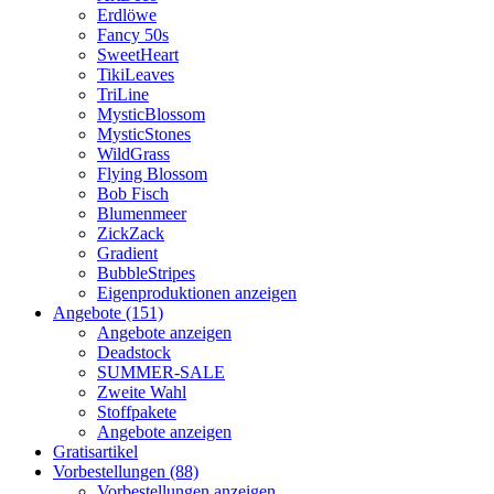
Erdlöwe
Fancy 50s
SweetHeart
TikiLeaves
TriLine
MysticBlossom
MysticStones
WildGrass
Flying Blossom
Bob Fisch
Blumenmeer
ZickZack
Gradient
BubbleStripes
Eigenproduktionen anzeigen
Angebote (151)
Angebote anzeigen
Deadstock
SUMMER-SALE
Zweite Wahl
Stoffpakete
Angebote anzeigen
Gratisartikel
Vorbestellungen (88)
Vorbestellungen anzeigen