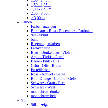
1,00 - 1,45 m
1,50 - 1,85 m
1,90 - 2,45 m
2,50 - 3,00 m
> 3,00 m
Farben
Farben anzeigen
Bordeaux - Rost - Rosenholz - Rotbraun
dunkelbunt
bunt
Regenbogenfarben
Farbverläufe
Blau - Dunkelblau - Violett
Aqua - Türkis - Petrol
Beere - Pink - Lila
Grün - Oliv - Braun
Pastellfarben
Rosa - Apricot - Beige
Rot - Orange - Coralle - Gelb
Schwarz - Grau - Ecru
Schwarz - Weiß
monochrom dunkel
monochrom hell
Stil
Stil anzeigen