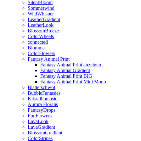
SilentBloom
Sommerwind
WildWhisper
LeatherGradient
LeatherLook
BlossomBreeze
ColorWheels
connected
Blomma
ColorFlowers
Fantasy Animal Print
Fantasy Animal Print anzeigen
Fantasy Animal Gradient
Fantasy Animal Print BIG
Fantasy Animal Print Mini Mono
Blätterschwof
BubbleFantasies
Kristallfantasie
Aurora Floralis
FantasyDrops
FunFlowers
LavaLook
LavaGradient
BlossomGradient
ColorStripes