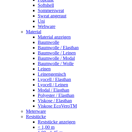
Softshell
Sommersweat
Sweat angeraut
Uni
Webware
Material
Material anzeigen
Baumwolle
Baumwolle / Elasthan
Baumwolle / Leinen
Baumwolle / Modal
Baumwolle / Wolle
Leinen
Leinengemisch
Lyocell / Elasthan
Lyocell / Leinen
Modal / Elasthan
Polyester / Elasthan
Viskose / Elasthan
Viskose EcoVeroTM
Meterware
Reststücke
Reststücke anzeigen
< 1,00 m