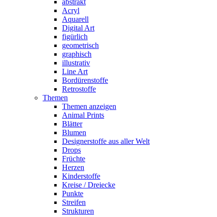
abstrakt
Acryl
Aquarell
Digital Art
figürlich
geometrisch
graphisch
illustrativ
Line Art
Bordürenstoffe
Retrostoffe
Themen
Themen anzeigen
Animal Prints
Blätter
Blumen
Designerstoffe aus aller Welt
Drops
Früchte
Herzen
Kinderstoffe
Kreise / Dreiecke
Punkte
Streifen
Strukturen