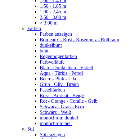
1,00 - 1,45 m
1,50 - 1,85 m
1,90 - 2,45 m
2,50 - 3,00 m
> 3,00 m
Farben
Farben anzeigen
Bordeaux - Rost - Rosenholz - Rotbraun
dunkelbunt
bunt
Regenbogenfarben
Farbverläufe
Blau - Dunkelblau - Violett
Aqua - Türkis - Petrol
Beere - Pink - Lila
Grün - Oliv - Braun
Pastellfarben
Rosa - Apricot - Beige
Rot - Orange - Coralle - Gelb
Schwarz - Grau - Ecru
Schwarz - Weiß
monochrom dunkel
monochrom hell
Stil
Stil anzeigen