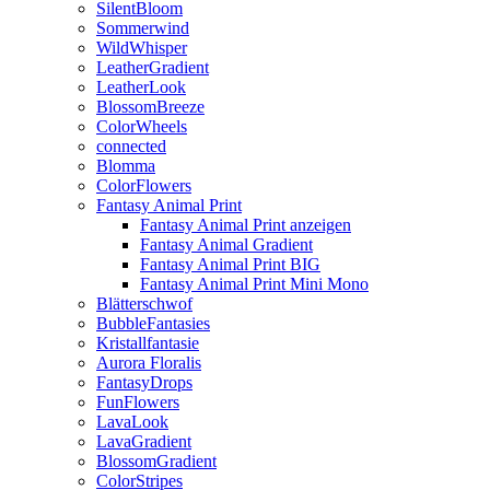
SilentBloom
Sommerwind
WildWhisper
LeatherGradient
LeatherLook
BlossomBreeze
ColorWheels
connected
Blomma
ColorFlowers
Fantasy Animal Print
Fantasy Animal Print anzeigen
Fantasy Animal Gradient
Fantasy Animal Print BIG
Fantasy Animal Print Mini Mono
Blätterschwof
BubbleFantasies
Kristallfantasie
Aurora Floralis
FantasyDrops
FunFlowers
LavaLook
LavaGradient
BlossomGradient
ColorStripes