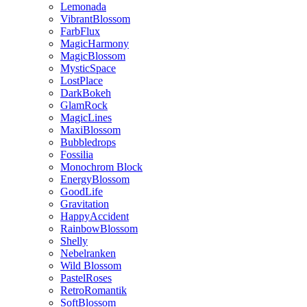
Lemonada
VibrantBlossom
FarbFlux
MagicHarmony
MagicBlossom
MysticSpace
LostPlace
DarkBokeh
GlamRock
MagicLines
MaxiBlossom
Bubbledrops
Fossilia
Monochrom Block
EnergyBlossom
GoodLife
Gravitation
HappyAccident
RainbowBlossom
Shelly
Nebelranken
Wild Blossom
PastelRoses
RetroRomantik
SoftBlossom