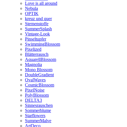
Love is all around
Nebula
OPTIK
kreuz und quer
Sternenstoffe
SummerSplash
Vintage-Look
Pinseltupfer
SwimmingBlossom
Pixelized
Blätterrausch
AquarellBlossom
Magnolia
Mono Blossom
DoubleGradient
OvalWaves
CosmicBlossom
PixelNoise
PolyBlossom
DELTA3
Sinnesrauschen
Sommerblume
Starflowers
SummerMalve
ArtDeco