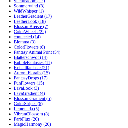
SilentBloom (12)
Sommerwind (8)
WildWhisper (1)
LeatherGradient (17)
LeatherLook (18)
BlossomBreeze (7)
ColorWheels (22)
connected (14)
Blomma (3)
ColorFlowers (8)
Fantasy Animal Print (54)
Blätterschwof (14)
BubbleFantasies (11)
Kristallfantasie (21)
Aurora Floralis (15)
FantasyDrops (17)
FunFlowers (15)
LavaLook (3)
LavaGradient (4)
BlossomGradient (5)
ColorStripes (6)
Lemonada (5)
VibrantBlossom (8)
FarbFlux (20)
MagicHarmony (20)