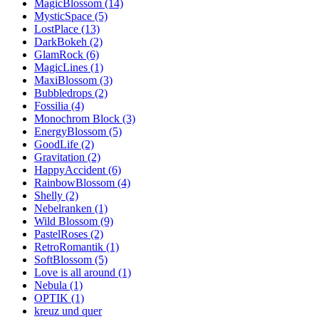
MagicBlossom (14)
MysticSpace (5)
LostPlace (13)
DarkBokeh (2)
GlamRock (6)
MagicLines (1)
MaxiBlossom (3)
Bubbledrops (2)
Fossilia (4)
Monochrom Block (3)
EnergyBlossom (5)
GoodLife (2)
Gravitation (2)
HappyAccident (6)
RainbowBlossom (4)
Shelly (2)
Nebelranken (1)
Wild Blossom (9)
PastelRoses (2)
RetroRomantik (1)
SoftBlossom (5)
Love is all around (1)
Nebula (1)
OPTIK (1)
kreuz und quer