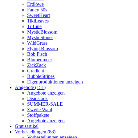
Erdlöwe
Fancy 50s
SweetHeart
TikiLeaves
TriLine
MysticBlossom
MysticStones
WildGrass
Flying Blossom
Bob Fisch
Blumenmeer
ZickZack
Gradient
BubbleStripes
Eigenproduktionen anzeigen
Angebote (151)
Angebote anzeigen
Deadstock
SUMMER-SALE
Zweite Wahl
Stoffpakete
Angebote anzeigen
Gratisartikel
Vorbestellungen (88)
Vorbestellungen anzeigen