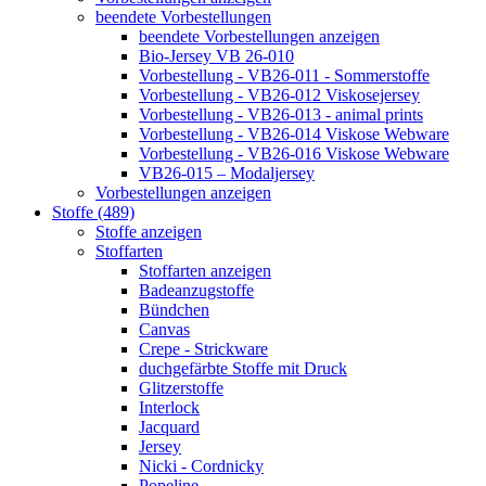
beendete Vorbestellungen
beendete Vorbestellungen anzeigen
Bio-Jersey VB 26-010
Vorbestellung - VB26-011 - Sommerstoffe
Vorbestellung - VB26-012 Viskosejersey
Vorbestellung - VB26-013 - animal prints
Vorbestellung - VB26-014 Viskose Webware
Vorbestellung - VB26-016 Viskose Webware
VB26-015 – Modaljersey
Vorbestellungen anzeigen
Stoffe (489)
Stoffe anzeigen
Stoffarten
Stoffarten anzeigen
Badeanzugstoffe
Bündchen
Canvas
Crepe - Strickware
duchgefärbte Stoffe mit Druck
Glitzerstoffe
Interlock
Jacquard
Jersey
Nicki - Cordnicky
Popeline