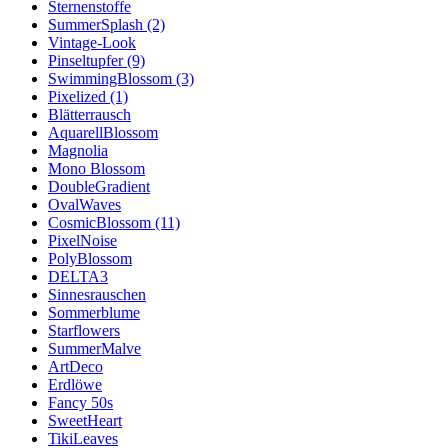
Sternenstoffe
SummerSplash (2)
Vintage-Look
Pinseltupfer (9)
SwimmingBlossom (3)
Pixelized (1)
Blätterrausch
AquarellBlossom
Magnolia
Mono Blossom
DoubleGradient
OvalWaves
CosmicBlossom (11)
PixelNoise
PolyBlossom
DELTA3
Sinnesrauschen
Sommerblume
Starflowers
SummerMalve
ArtDeco
Erdlöwe
Fancy 50s
SweetHeart
TikiLeaves