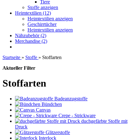
Tiere
Stoffe anzeigen
Heimtextilien (12)
Heimtextilien anzeigen
Geschirrtücher
Heimtextilien anzeigen
Nähzubehör (2)
Merchandise (2)
Startseite
»
Stoffe
»
Stoffarten
Aktueller Filter
Stoffarten
Badeanzugstoffe
Bündchen
Canvas
Crepe - Strickware
duchgefärbte Stoffe mit
Druck
Glitzerstoffe
Interlock