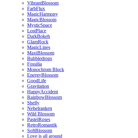
VibrantBlossom
FarbFlux
MagicHarmony
MagicBlossom
MysticSpace
LostPlace
DarkBokeh
GlamRock
MagicLines
MaxiBlossom
Bubbledrops
Fossilia
Monochrom Block
EnergyBlossom
GoodLife
Gravitation
HappyAccident
RainbowBlossom
Shelly
Nebelranken
Wild Blossom
PastelRoses
RetroRomantik
SoftBlossom
Love is all around