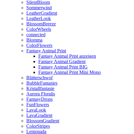
SilentBloom
Sommerwind
LeatherGradient
LeatherLook
BlossomBreeze
ColorWheels
connected
Blomma
ColorFlowers
Fantasy Animal Print
Fantasy Animal Print anzeigen
Fantasy Animal Gradient
Fantasy Animal Print BIG
Fantasy Animal Print Mini Mono
Blätterschwof
BubbleFantasies
Kristallfantasie
Aurora Floralis
FantasyDrops
FunFlowers
LavaLook
LavaGradient
BlossomGradient
ColorStripes
Lemonada