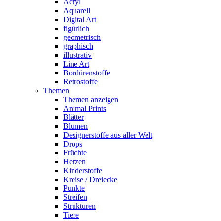
Acryl
Aquarell
Digital Art
figürlich
geometrisch
graphisch
illustrativ
Line Art
Bordürenstoffe
Retrostoffe
Themen
Themen anzeigen
Animal Prints
Blätter
Blumen
Designerstoffe aus aller Welt
Drops
Früchte
Herzen
Kinderstoffe
Kreise / Dreiecke
Punkte
Streifen
Strukturen
Tiere