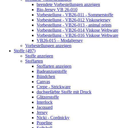
beendete Vorbestellungen anzeigen
Bio-Jersey VB 26-010
Vorbestellung - VB26-011 - Sommerstoffe
Vorbestellung - VB26-012 Viskosejersey
Vorbestellung - VB26-013 - animal prints
Vorbestellung - VB26-014 Viskose Webware
Vorbestellung - VB26-016 Viskose Webware
VB26-015 – Modaljersey
Vorbestellungen anzeigen
Stoffe (497)
Stoffe anzeigen
Stoffarten
Stoffarten anzeigen
Badeanzugstoffe
Bündchen
Canvas
Crepe - Strickware
duchgefärbte Stoffe mit Druck
Glitzerstoffe
Interlock
Jacquard
Jersey
Nicki - Cordnicky
Popeline
Softshell