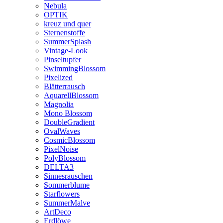
Nebula
OPTIK
kreuz und quer
Sternenstoffe
SummerSplash
Vintage-Look
Pinseltupfer
SwimmingBlossom
Pixelized
Blätterrausch
AquarellBlossom
Magnolia
Mono Blossom
DoubleGradient
OvalWaves
CosmicBlossom
PixelNoise
PolyBlossom
DELTA3
Sinnesrauschen
Sommerblume
Starflowers
SummerMalve
ArtDeco
Erdlöwe