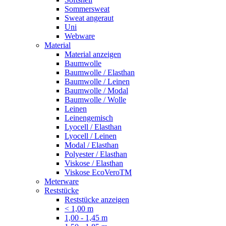
Sommersweat
Sweat angeraut
Uni
Webware
Material
Material anzeigen
Baumwolle
Baumwolle / Elasthan
Baumwolle / Leinen
Baumwolle / Modal
Baumwolle / Wolle
Leinen
Leinengemisch
Lyocell / Elasthan
Lyocell / Leinen
Modal / Elasthan
Polyester / Elasthan
Viskose / Elasthan
Viskose EcoVeroTM
Meterware
Reststücke
Reststücke anzeigen
< 1,00 m
1,00 - 1,45 m