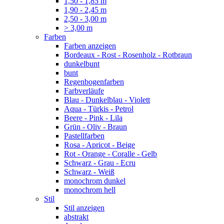
1,50 - 1,85 m
1,90 - 2,45 m
2,50 - 3,00 m
> 3,00 m
Farben
Farben anzeigen
Bordeaux - Rost - Rosenholz - Rotbraun
dunkelbunt
bunt
Regenbogenfarben
Farbverläufe
Blau - Dunkelblau - Violett
Aqua - Türkis - Petrol
Beere - Pink - Lila
Grün - Oliv - Braun
Pastellfarben
Rosa - Apricot - Beige
Rot - Orange - Coralle - Gelb
Schwarz - Grau - Ecru
Schwarz - Weiß
monochrom dunkel
monochrom hell
Stil
Stil anzeigen
abstrakt