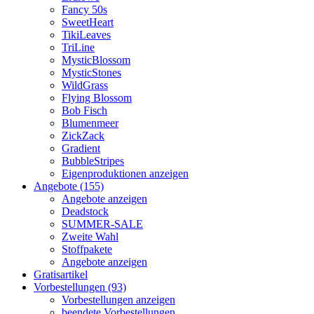
Fancy 50s
SweetHeart
TikiLeaves
TriLine
MysticBlossom
MysticStones
WildGrass
Flying Blossom
Bob Fisch
Blumenmeer
ZickZack
Gradient
BubbleStripes
Eigenproduktionen anzeigen
Angebote (155)
Angebote anzeigen
Deadstock
SUMMER-SALE
Zweite Wahl
Stoffpakete
Angebote anzeigen
Gratisartikel
Vorbestellungen (93)
Vorbestellungen anzeigen
beendete Vorbestellungen