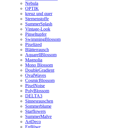
Nebula
OPTIK
kreuz und quer
Sternenstoffe
SummerSplash
Vintage-Look
Pinseltupfer
SwimmingBlossom
Pixelized
Blätterrausch
AquarellBlossom
Magnolia
Mono Blossom
DoubleGradient
OvalWaves
CosmicBlossom
PixelNoise
PolyBlossom
DELTA3
Sinnesrauschen
Sommerblume
Starflowers
SummerMalve
ArtDeco
Erdlöwe