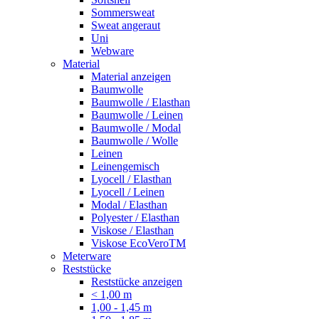
Sommersweat
Sweat angeraut
Uni
Webware
Material
Material anzeigen
Baumwolle
Baumwolle / Elasthan
Baumwolle / Leinen
Baumwolle / Modal
Baumwolle / Wolle
Leinen
Leinengemisch
Lyocell / Elasthan
Lyocell / Leinen
Modal / Elasthan
Polyester / Elasthan
Viskose / Elasthan
Viskose EcoVeroTM
Meterware
Reststücke
Reststücke anzeigen
< 1,00 m
1,00 - 1,45 m