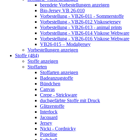
beendete Vorbestellungen anzeigen
Bio-Jersey VB 26-010
Vorbestellung - VB26-011 - Sommerstoffe
Vorbestellung - VB26-012 Viskosejersey
Vorbestellung - VB26-013 - animal prints
Vorbestellung - VB26-014 Viskose Webware
Vorbestellung - VB26-016 Viskose Webware
VB26-015 – Modaljersey
Vorbestellungen anzeigen
Stoffe (484)
Stoffe anzeigen
Stoffarten
Stoffarten anzeigen
Badeanzugstoffe
Bündchen
Canvas
Crepe - Strickware
duchgefärbte Stoffe mit Druck
Glitzerstoffe
Interlock
Jacquard
Jersey
Nicki - Cordnicky
Popeline
Softshell