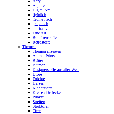
Acryl
Aquarell
Digital Art
figürlich
geometrisch
graphisch
illustrativ
Line Art
Bordürenstoffe
Retrostoffe
Themen
Themen anzeigen
Animal Prints
Blätter
Blumen
Designerstoffe aus aller Welt
Drops
Früchte
Herzen
Kinderstoffe
Kreise / Dreiecke
Punkte
Streifen
Strukturen
Tiere