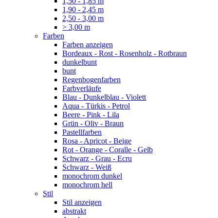
1,50 - 1,85 m
1,90 - 2,45 m
2,50 - 3,00 m
> 3,00 m
Farben
Farben anzeigen
Bordeaux - Rost - Rosenholz - Rotbraun
dunkelbunt
bunt
Regenbogenfarben
Farbverläufe
Blau - Dunkelblau - Violett
Aqua - Türkis - Petrol
Beere - Pink - Lila
Grün - Oliv - Braun
Pastellfarben
Rosa - Apricot - Beige
Rot - Orange - Coralle - Gelb
Schwarz - Grau - Ecru
Schwarz - Weiß
monochrom dunkel
monochrom hell
Stil
Stil anzeigen
abstrakt