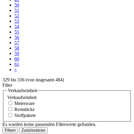
50
51
52
53
54
55
56
57
58
59
60
61
»
329
bis
336
(von insgesamt
484
)
Filter
Verkaufseinheit
Verkaufseinheit
Meterware
Reststücke
Stoffpakete
Es wurden keine passenden Filterwerte gefunden.
Filtern
Zurücksetzen