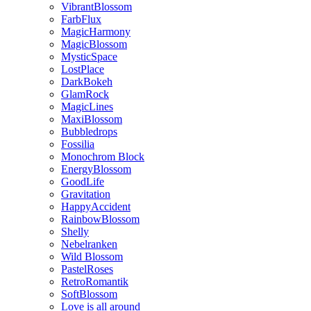
VibrantBlossom
FarbFlux
MagicHarmony
MagicBlossom
MysticSpace
LostPlace
DarkBokeh
GlamRock
MagicLines
MaxiBlossom
Bubbledrops
Fossilia
Monochrom Block
EnergyBlossom
GoodLife
Gravitation
HappyAccident
RainbowBlossom
Shelly
Nebelranken
Wild Blossom
PastelRoses
RetroRomantik
SoftBlossom
Love is all around