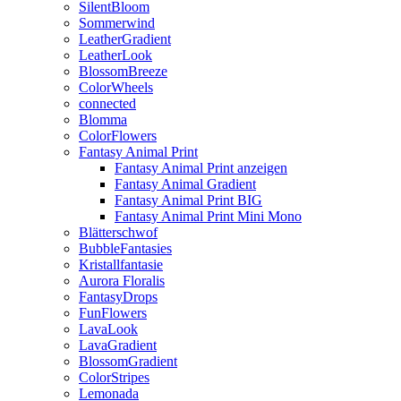
SilentBloom
Sommerwind
LeatherGradient
LeatherLook
BlossomBreeze
ColorWheels
connected
Blomma
ColorFlowers
Fantasy Animal Print
Fantasy Animal Print anzeigen
Fantasy Animal Gradient
Fantasy Animal Print BIG
Fantasy Animal Print Mini Mono
Blätterschwof
BubbleFantasies
Kristallfantasie
Aurora Floralis
FantasyDrops
FunFlowers
LavaLook
LavaGradient
BlossomGradient
ColorStripes
Lemonada