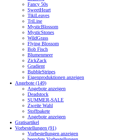
Fancy 50s
SweetHeart
TikiLeaves
TriLine
MysticBlossom
MysticStones
WildGrass
Flying Blossom
Bob Fisch
Blumenmeer
ZickZack
Gradient
BubbleStripes
Eigenproduktionen anzeigen
Angebote (149)
Angebote anzeigen
Deadstock
SUMMER-SALE
Zweite Wahl
Stoffpakete
Angebote anzeigen
Gratisartikel
Vorbestellungen (91)
Vorbestellungen anzeigen
beendete Vorbestellungen