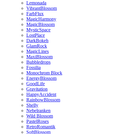
Lemonada
VibrantBlossom
FarbFlux
MagicHarmony
MagicBlossom
MysticSpace
LostPlace
DarkBokeh
GlamRock
MagicLines
MaxiBlossom
Bubbledrops
Fossilia
Monochrom Block
EnergyBlossom
GoodLife
Gravitation
HappyAccident
RainbowBlossom
Shelly
Nebelranken
Wild Blossom
PastelRoses
RetroRomantik
SoftBlossom