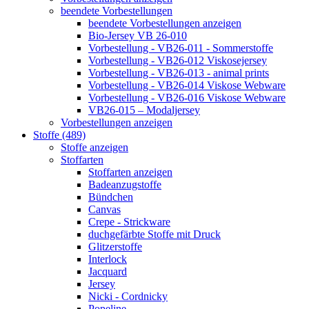
beendete Vorbestellungen
beendete Vorbestellungen anzeigen
Bio-Jersey VB 26-010
Vorbestellung - VB26-011 - Sommerstoffe
Vorbestellung - VB26-012 Viskosejersey
Vorbestellung - VB26-013 - animal prints
Vorbestellung - VB26-014 Viskose Webware
Vorbestellung - VB26-016 Viskose Webware
VB26-015 – Modaljersey
Vorbestellungen anzeigen
Stoffe (489)
Stoffe anzeigen
Stoffarten
Stoffarten anzeigen
Badeanzugstoffe
Bündchen
Canvas
Crepe - Strickware
duchgefärbte Stoffe mit Druck
Glitzerstoffe
Interlock
Jacquard
Jersey
Nicki - Cordnicky
Popeline