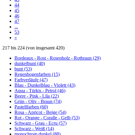
44
45
46
47
...
53
»
217
bis
224
(von insgesamt
420
)
Bordeaux - Rost - Rosenholz - Rotbraun (29)
dunkelbunt (40)
bunt (53)
Regenbogenfarben (15)
Farbverläufe (47)
Blau - Dunkelblau - Violett (43)
Aqua - Türkis - Petrol (46)
Beere - Pink - Lila (22)
Grün - Oliv - Braun (74)
Pastellfarben (60)
Rosa - Apricot - Beige (54)
Rot - Orange - Coralle - Gelb (53)
Schwarz - Grau - Ecru (57)
Schwarz - Weiß (14)
monochrom dunkel (88)