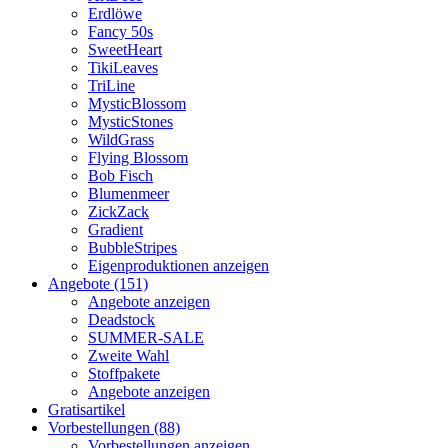
Erdlöwe
Fancy 50s
SweetHeart
TikiLeaves
TriLine
MysticBlossom
MysticStones
WildGrass
Flying Blossom
Bob Fisch
Blumenmeer
ZickZack
Gradient
BubbleStripes
Eigenproduktionen anzeigen
Angebote (151)
Angebote anzeigen
Deadstock
SUMMER-SALE
Zweite Wahl
Stoffpakete
Angebote anzeigen
Gratisartikel
Vorbestellungen (88)
Vorbestellungen anzeigen