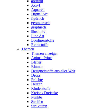
abstrakt
Acryl
Aquarell
Digital Art
figürlich
geometrisch
graphisch
illustrativ
Line Art
Bordürenstoffe
Retrostoffe
Themen
Themen anzeigen
Animal Prints
Blätter
Blumen
Designerstoffe aus aller Welt
Drops
Früchte
Herzen
Kinderstoffe
Kreise / Dreiecke
Punkte
Streifen
Strukturen