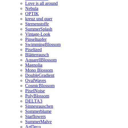
Love is all around
Nebula
OPTIK
kreuz und quer
Sternenstoffe
SummerSplash
Vintage-Look
Pinseltupfer
SwimmingBlossom
Pixelized
Blätterrausch
AquarellBlossom
Magnolia
Mono Blossom
DoubleGradient
OvalWaves
CosmicBlossom
PixelNoise
PolyBlossom
DELTA3
Sinnesrauschen
Sommerblume
Starflowers
SummerMalve
ArtDeco