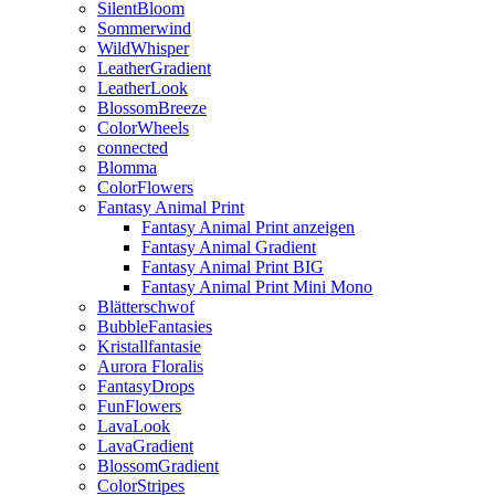
SilentBloom
Sommerwind
WildWhisper
LeatherGradient
LeatherLook
BlossomBreeze
ColorWheels
connected
Blomma
ColorFlowers
Fantasy Animal Print
Fantasy Animal Print anzeigen
Fantasy Animal Gradient
Fantasy Animal Print BIG
Fantasy Animal Print Mini Mono
Blätterschwof
BubbleFantasies
Kristallfantasie
Aurora Floralis
FantasyDrops
FunFlowers
LavaLook
LavaGradient
BlossomGradient
ColorStripes