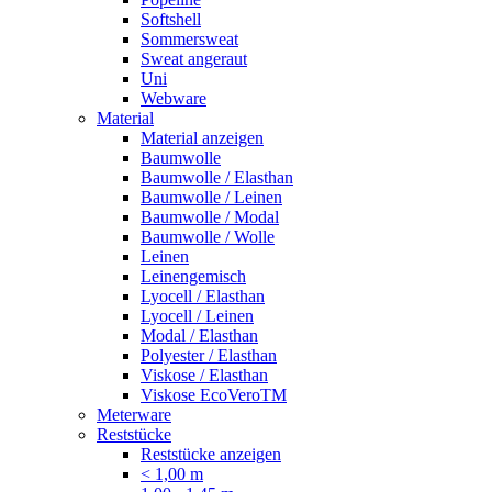
Softshell
Sommersweat
Sweat angeraut
Uni
Webware
Material
Material anzeigen
Baumwolle
Baumwolle / Elasthan
Baumwolle / Leinen
Baumwolle / Modal
Baumwolle / Wolle
Leinen
Leinengemisch
Lyocell / Elasthan
Lyocell / Leinen
Modal / Elasthan
Polyester / Elasthan
Viskose / Elasthan
Viskose EcoVeroTM
Meterware
Reststücke
Reststücke anzeigen
< 1,00 m