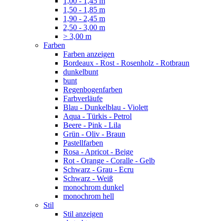
1,00 - 1,45 m
1,50 - 1,85 m
1,90 - 2,45 m
2,50 - 3,00 m
> 3,00 m
Farben
Farben anzeigen
Bordeaux - Rost - Rosenholz - Rotbraun
dunkelbunt
bunt
Regenbogenfarben
Farbverläufe
Blau - Dunkelblau - Violett
Aqua - Türkis - Petrol
Beere - Pink - Lila
Grün - Oliv - Braun
Pastellfarben
Rosa - Apricot - Beige
Rot - Orange - Coralle - Gelb
Schwarz - Grau - Ecru
Schwarz - Weiß
monochrom dunkel
monochrom hell
Stil
Stil anzeigen