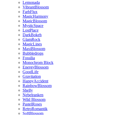
Lemonada
VibrantBlossom
FarbFlux
MagicHarmony
MagicBlossom
MysticSpace
LostPlace
DarkBokeh
GlamRock
MagicLines
MaxiBlossom
Bubbledrops
Fossilia
Monochrom Block
EnergyBlossom
GoodLife
Gravitation
HappyAccident
RainbowBlossom
Shelly
Nebelranken
Wild Blossom
PastelRoses
RetroRomantik
SoftBlossom