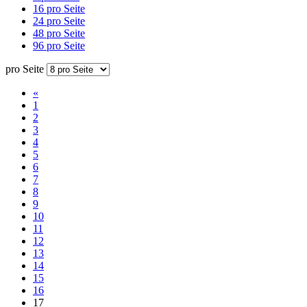
16 pro Seite
24 pro Seite
48 pro Seite
96 pro Seite
pro Seite
«
1
2
3
4
5
6
7
8
9
10
11
12
13
14
15
16
17