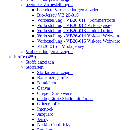
beendete Vorbestellungen
beendete Vorbestellungen anzeigen
Bio-Jersey VB 26-010
Vorbestellung - VB26-011 - Sommerstoffe
Vorbestellung - VB26-012 Viskosejersey
Vorbestellung - VB26-013 - animal prints
Vorbestellung - VB26-014 Viskose Webware
Vorbestellung - VB26-016 Viskose Webware
VB26-015 – Modaljersey
Vorbestellungen anzeigen
Stoffe (489)
Stoffe anzeigen
Stoffarten
Stoffarten anzeigen
Badeanzugstoffe
Bündchen
Canvas
Crepe - Strickware
duchgefärbte Stoffe mit Druck
Glitzerstoffe
Interlock
Jacquard
Jersey
Nicki - Cordnicky
Popeline