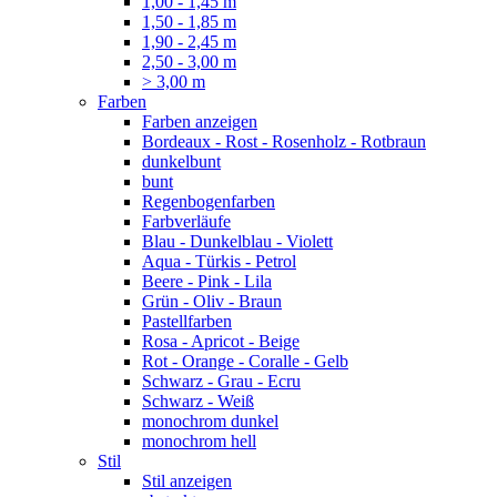
1,00 - 1,45 m
1,50 - 1,85 m
1,90 - 2,45 m
2,50 - 3,00 m
> 3,00 m
Farben
Farben anzeigen
Bordeaux - Rost - Rosenholz - Rotbraun
dunkelbunt
bunt
Regenbogenfarben
Farbverläufe
Blau - Dunkelblau - Violett
Aqua - Türkis - Petrol
Beere - Pink - Lila
Grün - Oliv - Braun
Pastellfarben
Rosa - Apricot - Beige
Rot - Orange - Coralle - Gelb
Schwarz - Grau - Ecru
Schwarz - Weiß
monochrom dunkel
monochrom hell
Stil
Stil anzeigen