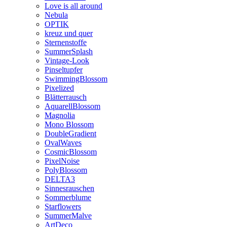
Love is all around
Nebula
OPTIK
kreuz und quer
Sternenstoffe
SummerSplash
Vintage-Look
Pinseltupfer
SwimmingBlossom
Pixelized
Blätterrausch
AquarellBlossom
Magnolia
Mono Blossom
DoubleGradient
OvalWaves
CosmicBlossom
PixelNoise
PolyBlossom
DELTA3
Sinnesrauschen
Sommerblume
Starflowers
SummerMalve
ArtDeco