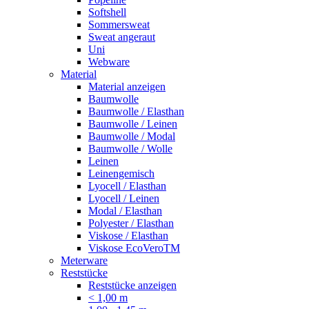
Softshell
Sommersweat
Sweat angeraut
Uni
Webware
Material
Material anzeigen
Baumwolle
Baumwolle / Elasthan
Baumwolle / Leinen
Baumwolle / Modal
Baumwolle / Wolle
Leinen
Leinengemisch
Lyocell / Elasthan
Lyocell / Leinen
Modal / Elasthan
Polyester / Elasthan
Viskose / Elasthan
Viskose EcoVeroTM
Meterware
Reststücke
Reststücke anzeigen
< 1,00 m