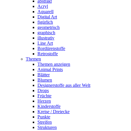
abstrakt
Acryl
Aquarell
Digital Art
figürlich
geometrisch
graphisch
illustrativ
Line Art
Bordürenstoffe
Retrostoffe
Themen
Themen anzeigen
Animal Prints
Blätter
Blumen
Designerstoffe aus aller Welt
Drops
Früchte
Herzen
Kinderstoffe
Kreise / Dreiecke
Punkte
Streifen
Strukturen