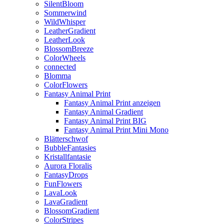
SilentBloom
Sommerwind
WildWhisper
LeatherGradient
LeatherLook
BlossomBreeze
ColorWheels
connected
Blomma
ColorFlowers
Fantasy Animal Print
Fantasy Animal Print anzeigen
Fantasy Animal Gradient
Fantasy Animal Print BIG
Fantasy Animal Print Mini Mono
Blätterschwof
BubbleFantasies
Kristallfantasie
Aurora Floralis
FantasyDrops
FunFlowers
LavaLook
LavaGradient
BlossomGradient
ColorStripes