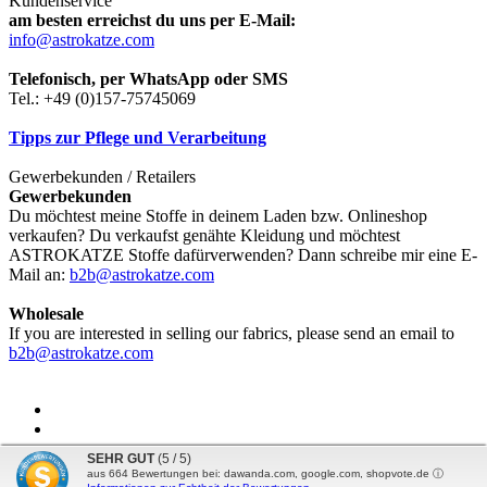
Kundenservice
am besten erreichst du uns per E-Mail:
info@astrokatze.com
Telefonisch, per WhatsApp oder SMS
Tel.: +49 (0)157-75745069
Tipps zur Pflege und Verarbeitung
Gewerbekunden / Retailers
Gewerbekunden
Du möchtest meine Stoffe in deinem Laden bzw. Onlineshop
verkaufen? Du verkaufst genähte Kleidung und möchtest
ASTROKATZE Stoffe dafürverwenden? Dann schreibe mir eine E-
Mail an:
b2b@astrokatze.com
Wholesale
If you are interested in selling our fabrics, please send an email to
b2b@astrokatze.com
SEHR GUT
(5 / 5)
aus
664
Bewertungen bei: dawanda.com, google.com, shopvote.de ⓘ
Vertrag widerrufen
Internetshop
by Gambio.de © 2026