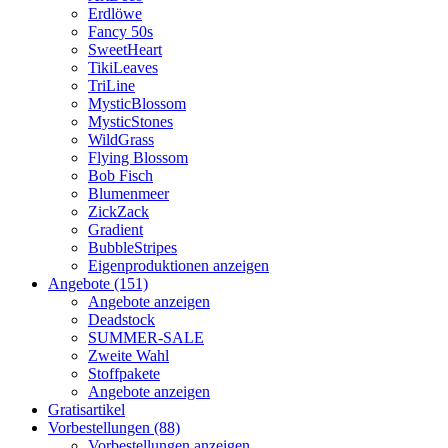
Erdlöwe
Fancy 50s
SweetHeart
TikiLeaves
TriLine
MysticBlossom
MysticStones
WildGrass
Flying Blossom
Bob Fisch
Blumenmeer
ZickZack
Gradient
BubbleStripes
Eigenproduktionen anzeigen
Angebote (151)
Angebote anzeigen
Deadstock
SUMMER-SALE
Zweite Wahl
Stoffpakete
Angebote anzeigen
Gratisartikel
Vorbestellungen (88)
Vorbestellungen anzeigen