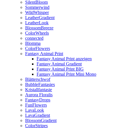
SilentBloom
Sommerwind
WildWhisper
LeatherGradient
LeatherLook
BlossomBreeze
ColorWheels
connected
Blomma
ColorFlowers
Fantasy Animal Print
Fantasy Animal Print anzeigen
Fantasy Animal Gradient
Fantasy Animal Print BIG
Fantasy Animal Print Mini Mono
Blätterschwof
BubbleFantasies
Kristallfantasie
Aurora Floralis
FantasyDrops
FunFlowers
LavaLook
LavaGradient
BlossomGradient
ColorStripes