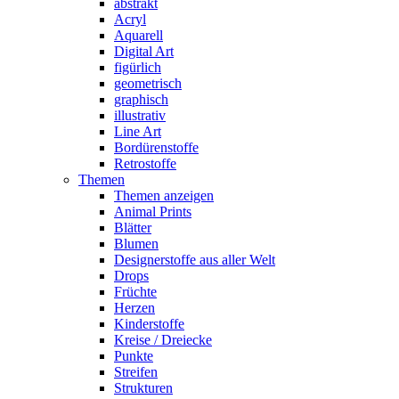
abstrakt
Acryl
Aquarell
Digital Art
figürlich
geometrisch
graphisch
illustrativ
Line Art
Bordürenstoffe
Retrostoffe
Themen
Themen anzeigen
Animal Prints
Blätter
Blumen
Designerstoffe aus aller Welt
Drops
Früchte
Herzen
Kinderstoffe
Kreise / Dreiecke
Punkte
Streifen
Strukturen