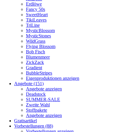
Erdlöwe
Fancy 50s
SweetHeart
TikiLeaves
TriLine
MysticBlossom
MysticStones
WildGrass
Flying Blossom
Bob Fisch
Blumenmeer
ZickZack
Gradient
BubbleStripes
Eigenproduktionen anzeigen
Angebote (151)
Angebote anzeigen
Deadstock
SUMMER-SALE
Zweite Wahl
Stoffpakete
Angebote anzeigen
Gratisartikel
Vorbestellungen (88)
Vorbestellungen anzeigen