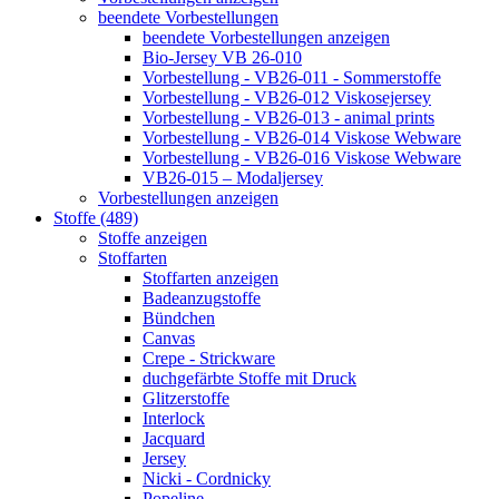
beendete Vorbestellungen
beendete Vorbestellungen anzeigen
Bio-Jersey VB 26-010
Vorbestellung - VB26-011 - Sommerstoffe
Vorbestellung - VB26-012 Viskosejersey
Vorbestellung - VB26-013 - animal prints
Vorbestellung - VB26-014 Viskose Webware
Vorbestellung - VB26-016 Viskose Webware
VB26-015 – Modaljersey
Vorbestellungen anzeigen
Stoffe (489)
Stoffe anzeigen
Stoffarten
Stoffarten anzeigen
Badeanzugstoffe
Bündchen
Canvas
Crepe - Strickware
duchgefärbte Stoffe mit Druck
Glitzerstoffe
Interlock
Jacquard
Jersey
Nicki - Cordnicky
Popeline