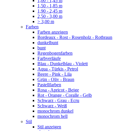
1,00 - 1,45 m
1,50 - 1,85 m
1,90 - 2,45 m
2,50 - 3,00 m
> 3,00 m
Farben
Farben anzeigen
Bordeaux - Rost - Rosenholz - Rotbraun
dunkelbunt
bunt
Regenbogenfarben
Farbverläufe
Blau - Dunkelblau - Violett
Aqua - Türkis - Petrol
Beere - Pink - Lila
Grün - Oliv - Braun
Pastellfarben
Rosa - Apricot - Beige
Rot - Orange - Coralle - Gelb
Schwarz - Grau - Ecru
Schwarz - Weiß
monochrom dunkel
monochrom hell
Stil
Stil anzeigen