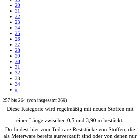
20
21
22
23
24
25
26
27
28
29
30
31
32
33
34
»
257
bis
264
(von insgesamt
269
)
Diese Kategorie wird regelmäßig mit neuen Stoffen mit
einer Länge zwischen 0,5 und 3,90 m bestückt.
Du findest hier zum Teil rare Reststücke von Stoffen, die
als Meterware bereits ausverkauft sind oder von denen nur