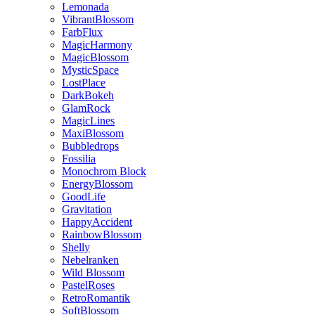
Lemonada
VibrantBlossom
FarbFlux
MagicHarmony
MagicBlossom
MysticSpace
LostPlace
DarkBokeh
GlamRock
MagicLines
MaxiBlossom
Bubbledrops
Fossilia
Monochrom Block
EnergyBlossom
GoodLife
Gravitation
HappyAccident
RainbowBlossom
Shelly
Nebelranken
Wild Blossom
PastelRoses
RetroRomantik
SoftBlossom