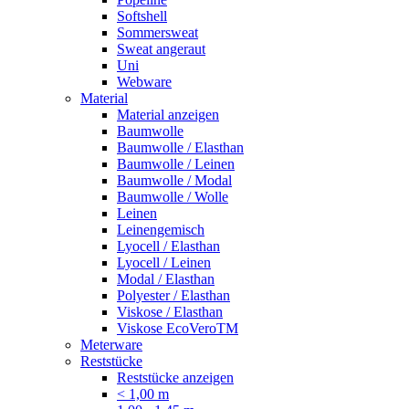
Softshell
Sommersweat
Sweat angeraut
Uni
Webware
Material
Material anzeigen
Baumwolle
Baumwolle / Elasthan
Baumwolle / Leinen
Baumwolle / Modal
Baumwolle / Wolle
Leinen
Leinengemisch
Lyocell / Elasthan
Lyocell / Leinen
Modal / Elasthan
Polyester / Elasthan
Viskose / Elasthan
Viskose EcoVeroTM
Meterware
Reststücke
Reststücke anzeigen
< 1,00 m