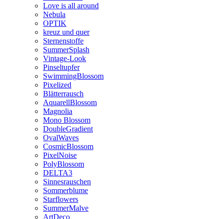
Love is all around
Nebula
OPTIK
kreuz und quer
Sternenstoffe
SummerSplash
Vintage-Look
Pinseltupfer
SwimmingBlossom
Pixelized
Blätterrausch
AquarellBlossom
Magnolia
Mono Blossom
DoubleGradient
OvalWaves
CosmicBlossom
PixelNoise
PolyBlossom
DELTA3
Sinnesrauschen
Sommerblume
Starflowers
SummerMalve
ArtDeco