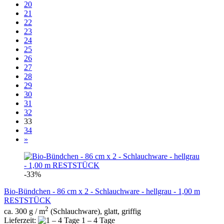
20
21
22
23
24
25
26
27
28
29
30
31
32
33
34
»
-33%
Bio-Bündchen - 86 cm x 2 - Schlauchware - hellgrau - 1,00 m
RESTSTÜCK
2
ca. 300 g / m
(Schlauchware), glatt, griffig
Lieferzeit:
1 – 4 Tage