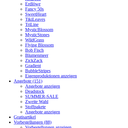
Erdlöwe
Fancy 50s
SweetHeart
TikiLeaves
TriLine
MysticBlossom
MysticStones
WildGrass
Flying Blossom
Bob Fisch
Blumenmeer
ZickZack
Gradient
BubbleStripes
Eigenproduktionen anzeigen
Angebote (151)
Angebote anzeigen
Deadstock
SUMMER-SALE
Zweite Wahl
Stoffpakete
Angebote anzeigen
Gratisartikel
Vorbestellungen (88)
Vorbestellungen anzeigen