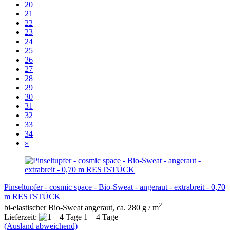
20
21
22
23
24
25
26
27
28
29
30
31
32
33
34
»
Pinseltupfer - cosmic space - Bio-Sweat - angeraut - extrabreit - 0,70
m RESTSTÜCK
2
bi-elastischer Bio-Sweat angeraut, ca. 280 g / m
Lieferzeit:
1 – 4 Tage
(Ausland abweichend)