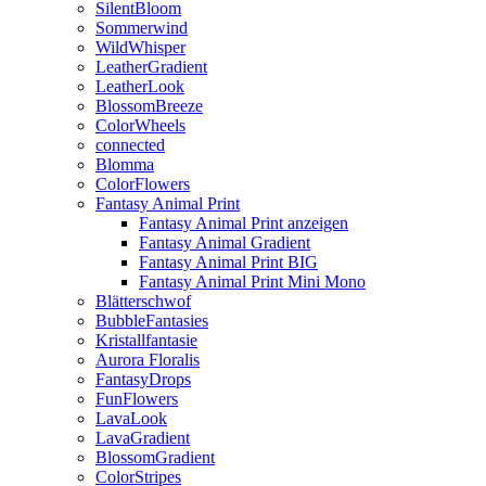
SilentBloom
Sommerwind
WildWhisper
LeatherGradient
LeatherLook
BlossomBreeze
ColorWheels
connected
Blomma
ColorFlowers
Fantasy Animal Print
Fantasy Animal Print anzeigen
Fantasy Animal Gradient
Fantasy Animal Print BIG
Fantasy Animal Print Mini Mono
Blätterschwof
BubbleFantasies
Kristallfantasie
Aurora Floralis
FantasyDrops
FunFlowers
LavaLook
LavaGradient
BlossomGradient
ColorStripes