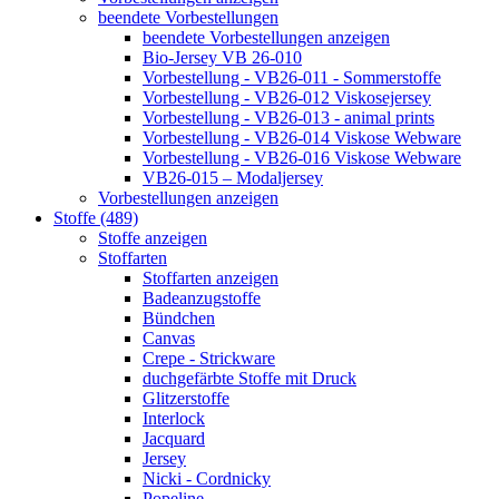
beendete Vorbestellungen
beendete Vorbestellungen anzeigen
Bio-Jersey VB 26-010
Vorbestellung - VB26-011 - Sommerstoffe
Vorbestellung - VB26-012 Viskosejersey
Vorbestellung - VB26-013 - animal prints
Vorbestellung - VB26-014 Viskose Webware
Vorbestellung - VB26-016 Viskose Webware
VB26-015 – Modaljersey
Vorbestellungen anzeigen
Stoffe (489)
Stoffe anzeigen
Stoffarten
Stoffarten anzeigen
Badeanzugstoffe
Bündchen
Canvas
Crepe - Strickware
duchgefärbte Stoffe mit Druck
Glitzerstoffe
Interlock
Jacquard
Jersey
Nicki - Cordnicky
Popeline