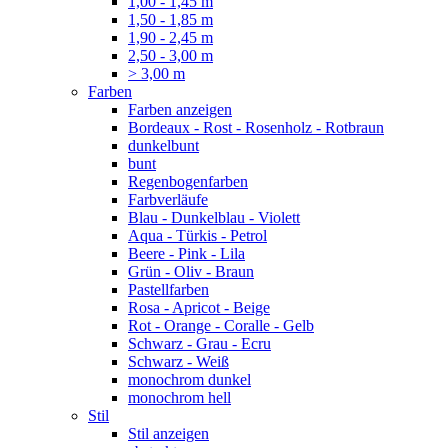
1,00 - 1,45 m
1,50 - 1,85 m
1,90 - 2,45 m
2,50 - 3,00 m
> 3,00 m
Farben
Farben anzeigen
Bordeaux - Rost - Rosenholz - Rotbraun
dunkelbunt
bunt
Regenbogenfarben
Farbverläufe
Blau - Dunkelblau - Violett
Aqua - Türkis - Petrol
Beere - Pink - Lila
Grün - Oliv - Braun
Pastellfarben
Rosa - Apricot - Beige
Rot - Orange - Coralle - Gelb
Schwarz - Grau - Ecru
Schwarz - Weiß
monochrom dunkel
monochrom hell
Stil
Stil anzeigen