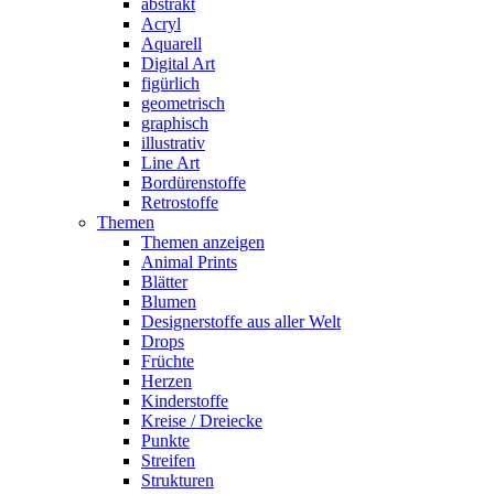
abstrakt
Acryl
Aquarell
Digital Art
figürlich
geometrisch
graphisch
illustrativ
Line Art
Bordürenstoffe
Retrostoffe
Themen
Themen anzeigen
Animal Prints
Blätter
Blumen
Designerstoffe aus aller Welt
Drops
Früchte
Herzen
Kinderstoffe
Kreise / Dreiecke
Punkte
Streifen
Strukturen