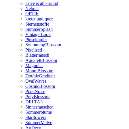
Love is all around
Nebula
OPTIK
kreuz und quer
Sternenstoffe
SummerSplash
Vintage-Look
Pinseltupfer
SwimmingBlossom
Pixelized
Blätterrausch
AquarellBlossom
Magnolia
Mono Blossom
DoubleGradient
OvalWaves
CosmicBlossom
PixelNoise
PolyBlossom
DELTA3
Sinnesrauschen
Sommerblume
Starflowers
SummerMalve
ArtDeco