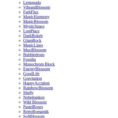
Lemonada
VibrantBlossom
FarbFlux
MagicHarmony
MagicBlossom
MysticSpace
LostPlace
DarkBokeh
GlamRock
MagicLines
MaxiBlossom
Bubbledrops
Fossilia
Monochrom Block
EnergyBlossom
GoodLife
Gravitation
HappyAccident
RainbowBlossom
Shelly
Nebelranken
Wild Blossom
PastelRoses
RetroRomantik
SoftBlossom