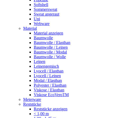
Softshell
Sommersweat
Sweat angeraut
Uni
Webware
Material
Material anzeigen
Baumwolle
Baumwolle / Elasthan
Baumwolle / Leinen
Baumwolle / Modal
Baumwolle / Wolle
Leinen
Leinengemisch
Lyocell / Elasthan
Lyocell / Leinen
Modal / Elasthan
Polyester / Elasthan
Viskose / Elasthan
Viskose EcoVeroTM
Meterware
Reststücke
Reststücke anzeigen
< 1,00 m