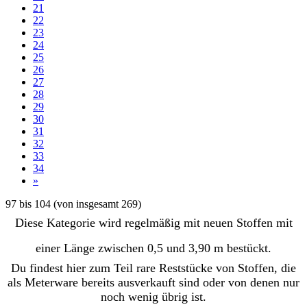
21
22
23
24
25
26
27
28
29
30
31
32
33
34
»
97
bis
104
(von insgesamt
269
)
Diese Kategorie wird regelmäßig mit neuen Stoffen mit
einer Länge zwischen 0,5 und 3,90 m bestückt.
Du findest hier zum Teil rare Reststücke von Stoffen, die
als Meterware bereits ausverkauft sind oder von denen nur
noch wenig übrig ist.