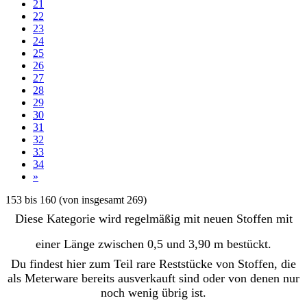
21
22
23
24
25
26
27
28
29
30
31
32
33
34
»
153
bis
160
(von insgesamt
269
)
Diese Kategorie wird regelmäßig mit neuen Stoffen mit
einer Länge zwischen 0,5 und 3,90 m bestückt.
Du findest hier zum Teil rare Reststücke von Stoffen, die
als Meterware bereits ausverkauft sind oder von denen nur
noch wenig übrig ist.