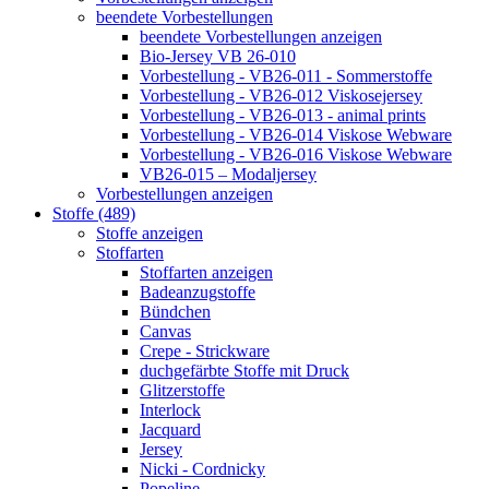
beendete Vorbestellungen
beendete Vorbestellungen anzeigen
Bio-Jersey VB 26-010
Vorbestellung - VB26-011 - Sommerstoffe
Vorbestellung - VB26-012 Viskosejersey
Vorbestellung - VB26-013 - animal prints
Vorbestellung - VB26-014 Viskose Webware
Vorbestellung - VB26-016 Viskose Webware
VB26-015 – Modaljersey
Vorbestellungen anzeigen
Stoffe (489)
Stoffe anzeigen
Stoffarten
Stoffarten anzeigen
Badeanzugstoffe
Bündchen
Canvas
Crepe - Strickware
duchgefärbte Stoffe mit Druck
Glitzerstoffe
Interlock
Jacquard
Jersey
Nicki - Cordnicky
Popeline