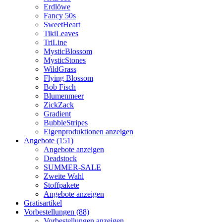
Erdlöwe
Fancy 50s
SweetHeart
TikiLeaves
TriLine
MysticBlossom
MysticStones
WildGrass
Flying Blossom
Bob Fisch
Blumenmeer
ZickZack
Gradient
BubbleStripes
Eigenproduktionen anzeigen
Angebote (151)
Angebote anzeigen
Deadstock
SUMMER-SALE
Zweite Wahl
Stoffpakete
Angebote anzeigen
Gratisartikel
Vorbestellungen (88)
Vorbestellungen anzeigen