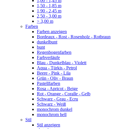
1,00 - 1,45 m
1,50 - 1,85 m
1,90 - 2,45 m
2,50 - 3,00 m
> 3,00 m
Farben
Farben anzeigen
Bordeaux - Rost - Rosenholz - Rotbraun
dunkelbunt
bunt
Regenbogenfarben
Farbverläufe
Blau - Dunkelblau - Violett
Aqua - Türkis - Petrol
Beere - Pink - Lila
Grün - Oliv - Braun
Pastellfarben
Rosa - Apricot - Beige
Rot - Orange - Coralle - Gelb
Schwarz - Grau - Ecru
Schwarz - Weiß
monochrom dunkel
monochrom hell
Stil
Stil anzeigen