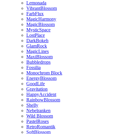
Lemonada
VibrantBlossom
FarbFlux
MagicHarmony
MagicBlossom
MysticSpace
LostPlace
DarkBokeh
GlamRock
MagicLines
MaxiBlossom
Bubbledrops
Fossilia
Monochrom Block
EnergyBlossom
GoodLife
Gravitation
HappyAccident
RainbowBlossom
Shelly
Nebelranken
Wild Blossom
PastelRoses
RetroRomantik
SoftBlossom