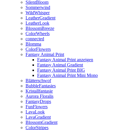
SilentBloom
Sommerwind
WildWhisper
LeatherGradient
LeatherLook
BlossomBreeze
ColorWheels
connected
Blomma
ColorFlowers
Fantasy Animal Print
Fantasy Animal Print anzeigen
Fantasy Animal Gradient
Fantasy Animal Print BIG
Fantasy Animal Print Mini Mono
Blätterschwof
BubbleFantasies
Kristallfantasie
Aurora Floralis
FantasyDrops
FunFlowers
LavaLook
LavaGradient
BlossomGradient
ColorStripes