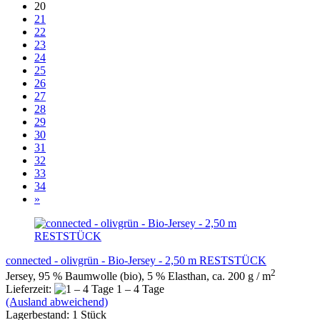
20
21
22
23
24
25
26
27
28
29
30
31
32
33
34
»
connected - olivgrün - Bio-Jersey - 2,50 m RESTSTÜCK
2
Jersey, 95 % Baumwolle (bio), 5 % Elasthan, ca. 200 g / m
Lieferzeit:
1 – 4 Tage
(Ausland abweichend)
Lagerbestand: 1 Stück