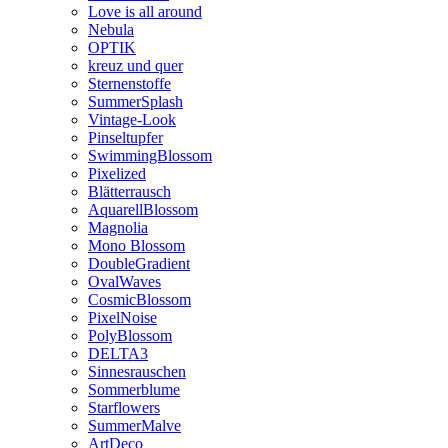
Love is all around
Nebula
OPTIK
kreuz und quer
Sternenstoffe
SummerSplash
Vintage-Look
Pinseltupfer
SwimmingBlossom
Pixelized
Blätterrausch
AquarellBlossom
Magnolia
Mono Blossom
DoubleGradient
OvalWaves
CosmicBlossom
PixelNoise
PolyBlossom
DELTA3
Sinnesrauschen
Sommerblume
Starflowers
SummerMalve
ArtDeco