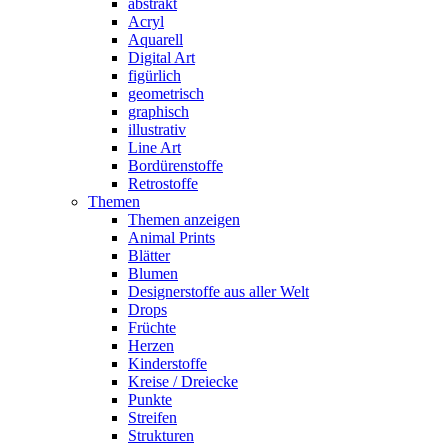
abstrakt
Acryl
Aquarell
Digital Art
figürlich
geometrisch
graphisch
illustrativ
Line Art
Bordürenstoffe
Retrostoffe
Themen
Themen anzeigen
Animal Prints
Blätter
Blumen
Designerstoffe aus aller Welt
Drops
Früchte
Herzen
Kinderstoffe
Kreise / Dreiecke
Punkte
Streifen
Strukturen