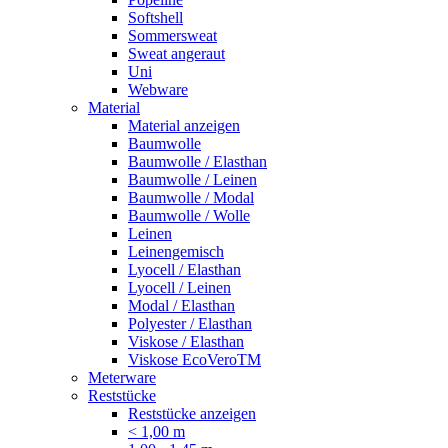
Softshell
Sommersweat
Sweat angeraut
Uni
Webware
Material
Material anzeigen
Baumwolle
Baumwolle / Elasthan
Baumwolle / Leinen
Baumwolle / Modal
Baumwolle / Wolle
Leinen
Leinengemisch
Lyocell / Elasthan
Lyocell / Leinen
Modal / Elasthan
Polyester / Elasthan
Viskose / Elasthan
Viskose EcoVeroTM
Meterware
Reststücke
Reststücke anzeigen
< 1,00 m