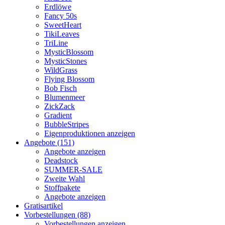
Erdlöwe
Fancy 50s
SweetHeart
TikiLeaves
TriLine
MysticBlossom
MysticStones
WildGrass
Flying Blossom
Bob Fisch
Blumenmeer
ZickZack
Gradient
BubbleStripes
Eigenproduktionen anzeigen
Angebote (151)
Angebote anzeigen
Deadstock
SUMMER-SALE
Zweite Wahl
Stoffpakete
Angebote anzeigen
Gratisartikel
Vorbestellungen (88)
Vorbestellungen anzeigen