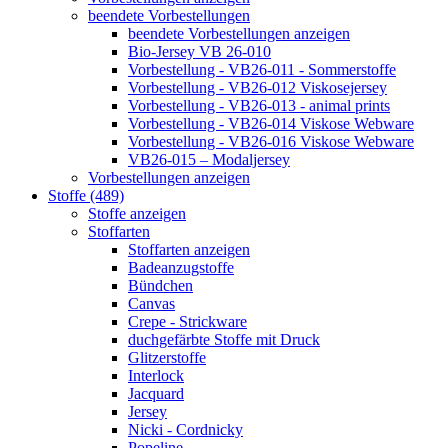
beendete Vorbestellungen
beendete Vorbestellungen anzeigen
Bio-Jersey VB 26-010
Vorbestellung - VB26-011 - Sommerstoffe
Vorbestellung - VB26-012 Viskosejersey
Vorbestellung - VB26-013 - animal prints
Vorbestellung - VB26-014 Viskose Webware
Vorbestellung - VB26-016 Viskose Webware
VB26-015 – Modaljersey
Vorbestellungen anzeigen
Stoffe (489)
Stoffe anzeigen
Stoffarten
Stoffarten anzeigen
Badeanzugstoffe
Bündchen
Canvas
Crepe - Strickware
duchgefärbte Stoffe mit Druck
Glitzerstoffe
Interlock
Jacquard
Jersey
Nicki - Cordnicky
Popeline