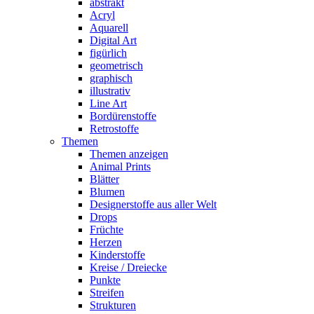
abstrakt
Acryl
Aquarell
Digital Art
figürlich
geometrisch
graphisch
illustrativ
Line Art
Bordürenstoffe
Retrostoffe
Themen
Themen anzeigen
Animal Prints
Blätter
Blumen
Designerstoffe aus aller Welt
Drops
Früchte
Herzen
Kinderstoffe
Kreise / Dreiecke
Punkte
Streifen
Strukturen