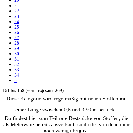
20
21
22
23
24
25
26
27
28
29
30
31
32
33
34
»
161
bis
168
(von insgesamt
269
)
Diese Kategorie wird regelmäßig mit neuen Stoffen mit
einer Länge zwischen 0,5 und 3,90 m bestückt.
Du findest hier zum Teil rare Reststücke von Stoffen, die
als Meterware bereits ausverkauft sind oder von denen nur
noch wenig übrig ist.