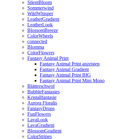
SilentBloom
Sommerwind
WildWhisper
LeatherGradient
LeatherLook
BlossomBreeze
ColorWheels
connected
Blomma
ColorFlowers
Fantasy Animal Print
Fantasy Animal Print anzeigen
Fantasy Animal Gradient
Fantasy Animal Print BIG
Fantasy Animal Print Mini Mono
Blätterschwof
BubbleFantasies
Kristallfantasie
Aurora Floralis
FantasyDrops
FunFlowers
LavaLook
LavaGradient
BlossomGradient
ColorStripes