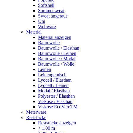
Softshell
Sommersweat
Sweat angeraut
Uni
Webware
Material
Material anzeigen
Baumwolle
Baumwolle / Elasthan
Baumwolle / Leinen
Baumwolle / Modal
Baumwolle / Wolle
Leinen
Leinengemisch
Lyocell / Elasthan
Lyocell / Leinen
Modal / Elasthan
Polyester / Elasthan
Viskose / Elasthan
Viskose EcoVeroTM
Meterware
Reststücke
Reststücke anzeigen
< 1,00 m