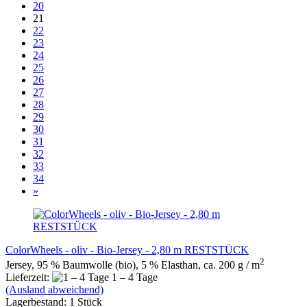
20
21
22
23
24
25
26
27
28
29
30
31
32
33
34
»
ColorWheels - oliv - Bio-Jersey - 2,80 m RESTSTÜCK
2
Jersey, 95 % Baumwolle (bio), 5 % Elasthan, ca. 200 g / m
Lieferzeit:
1 – 4 Tage
(Ausland abweichend)
Lagerbestand: 1 Stück