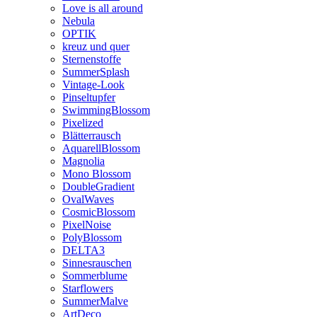
Love is all around
Nebula
OPTIK
kreuz und quer
Sternenstoffe
SummerSplash
Vintage-Look
Pinseltupfer
SwimmingBlossom
Pixelized
Blätterrausch
AquarellBlossom
Magnolia
Mono Blossom
DoubleGradient
OvalWaves
CosmicBlossom
PixelNoise
PolyBlossom
DELTA3
Sinnesrauschen
Sommerblume
Starflowers
SummerMalve
ArtDeco