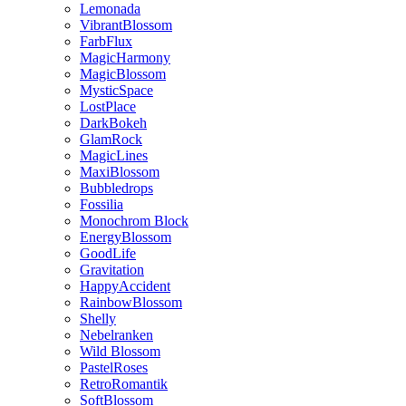
Lemonada
VibrantBlossom
FarbFlux
MagicHarmony
MagicBlossom
MysticSpace
LostPlace
DarkBokeh
GlamRock
MagicLines
MaxiBlossom
Bubbledrops
Fossilia
Monochrom Block
EnergyBlossom
GoodLife
Gravitation
HappyAccident
RainbowBlossom
Shelly
Nebelranken
Wild Blossom
PastelRoses
RetroRomantik
SoftBlossom