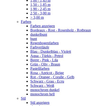
1,00 - 1,45 m
1,50 - 1,85 m
1,90 - 2,45 m
2,50 - 3,00 m
> 3,00 m
Farben
Farben anzeigen
Bordeaux - Rost - Rosenholz - Rotbraun
dunkelbunt
bunt
Regenbogenfarben
Farbverläufe
Blau - Dunkelblau - Violett
Aqua - Türkis - Petrol
Beere - Pink - Lila
Grün - Oliv - Braun
Pastellfarben
Rosa - Apricot - Beige
Rot - Orange - Coralle - Gelb
Schwarz - Grau - Ecru
Schwarz - Weiß
monochrom dunkel
monochrom hell
Stil
Stil anzeigen