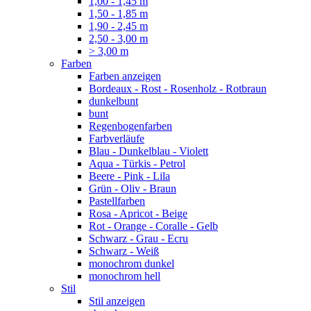
1,00 - 1,45 m
1,50 - 1,85 m
1,90 - 2,45 m
2,50 - 3,00 m
> 3,00 m
Farben
Farben anzeigen
Bordeaux - Rost - Rosenholz - Rotbraun
dunkelbunt
bunt
Regenbogenfarben
Farbverläufe
Blau - Dunkelblau - Violett
Aqua - Türkis - Petrol
Beere - Pink - Lila
Grün - Oliv - Braun
Pastellfarben
Rosa - Apricot - Beige
Rot - Orange - Coralle - Gelb
Schwarz - Grau - Ecru
Schwarz - Weiß
monochrom dunkel
monochrom hell
Stil
Stil anzeigen