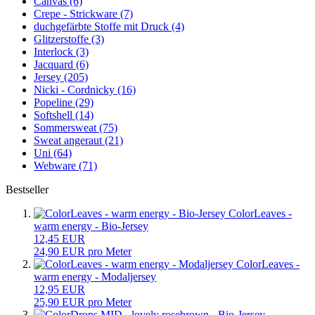
Canvas (6)
Crepe - Strickware (7)
duchgefärbte Stoffe mit Druck (4)
Glitzerstoffe (3)
Interlock (3)
Jacquard (6)
Jersey (205)
Nicki - Cordnicky (16)
Popeline (29)
Softshell (14)
Sommersweat (75)
Sweat angeraut (21)
Uni (64)
Webware (71)
Bestseller
ColorLeaves -
warm energy - Bio-Jersey
12,45 EUR
24,90 EUR pro Meter
ColorLeaves -
warm energy - Modaljersey
12,95 EUR
25,90 EUR pro Meter