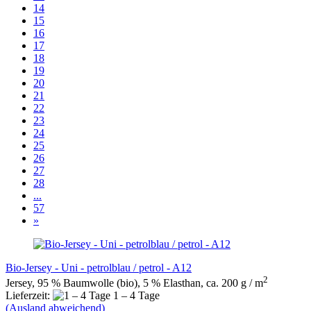
14
15
16
17
18
19
20
21
22
23
24
25
26
27
28
...
57
»
Bio-Jersey - Uni - petrolblau / petrol - A12
2
Jersey, 95 % Baumwolle (bio), 5 % Elasthan, ca. 200 g / m
Lieferzeit:
1 – 4 Tage
(Ausland abweichend)