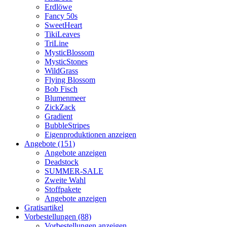
Erdlöwe
Fancy 50s
SweetHeart
TikiLeaves
TriLine
MysticBlossom
MysticStones
WildGrass
Flying Blossom
Bob Fisch
Blumenmeer
ZickZack
Gradient
BubbleStripes
Eigenproduktionen anzeigen
Angebote (151)
Angebote anzeigen
Deadstock
SUMMER-SALE
Zweite Wahl
Stoffpakete
Angebote anzeigen
Gratisartikel
Vorbestellungen (88)
Vorbestellungen anzeigen