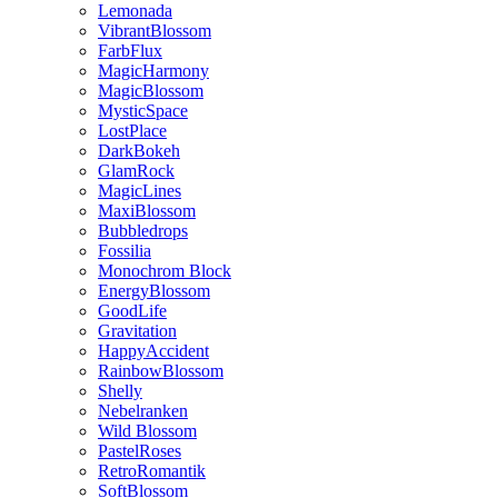
Lemonada
VibrantBlossom
FarbFlux
MagicHarmony
MagicBlossom
MysticSpace
LostPlace
DarkBokeh
GlamRock
MagicLines
MaxiBlossom
Bubbledrops
Fossilia
Monochrom Block
EnergyBlossom
GoodLife
Gravitation
HappyAccident
RainbowBlossom
Shelly
Nebelranken
Wild Blossom
PastelRoses
RetroRomantik
SoftBlossom