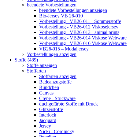
beendete Vorbestellungen
beendete Vorbestellungen anzeigen
Bio-Jersey VB 26-010
Vorbestellung - VB26-011 - Sommerstoffe
Vorbestellung - VB26-012 Viskosejersey
Vorbestellung - VB26-013 - animal prints
Vorbestellung - VB26-014 Viskose Webware
Vorbestellung - VB26-016 Viskose Webware
VB26-015 – Modaljersey
Vorbestellungen anzeigen
Stoffe (489)
Stoffe anzeigen
Stoffarten
Stoffarten anzeigen
Badeanzugstoffe
Bündchen
Canvas
Crepe - Strickware
duchgefärbte Stoffe mit Druck
Glitzerstoffe
Interlock
Jacquard
Jersey
Nicki - Cordnicky
Popeline