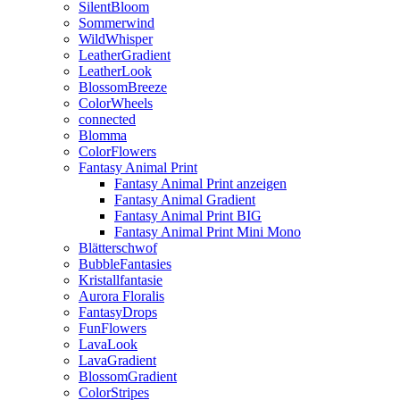
SilentBloom
Sommerwind
WildWhisper
LeatherGradient
LeatherLook
BlossomBreeze
ColorWheels
connected
Blomma
ColorFlowers
Fantasy Animal Print
Fantasy Animal Print anzeigen
Fantasy Animal Gradient
Fantasy Animal Print BIG
Fantasy Animal Print Mini Mono
Blätterschwof
BubbleFantasies
Kristallfantasie
Aurora Floralis
FantasyDrops
FunFlowers
LavaLook
LavaGradient
BlossomGradient
ColorStripes