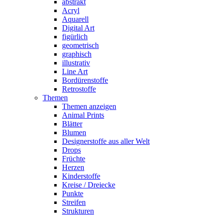
abstrakt
Acryl
Aquarell
Digital Art
figürlich
geometrisch
graphisch
illustrativ
Line Art
Bordürenstoffe
Retrostoffe
Themen
Themen anzeigen
Animal Prints
Blätter
Blumen
Designerstoffe aus aller Welt
Drops
Früchte
Herzen
Kinderstoffe
Kreise / Dreiecke
Punkte
Streifen
Strukturen