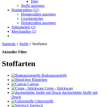
Tiere
Stoffe anzeigen
Heimtextilien (12)
Heimtextilien anzeigen
Geschirrtücher
Heimtextilien anzeigen
Nähzubehör (2)
Merchandise (2)
Startseite
»
Stoffe
»
Stoffarten
Aktueller Filter
Stoffarten
Badeanzugstoffe
Bündchen
Canvas
Crepe - Strickware
duchgefärbte Stoffe mit
Druck
Glitzerstoffe
Interlock