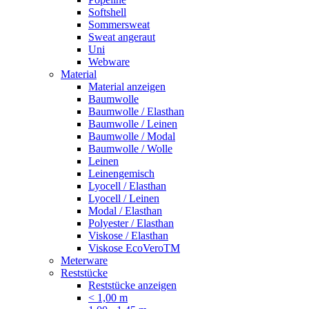
Softshell
Sommersweat
Sweat angeraut
Uni
Webware
Material
Material anzeigen
Baumwolle
Baumwolle / Elasthan
Baumwolle / Leinen
Baumwolle / Modal
Baumwolle / Wolle
Leinen
Leinengemisch
Lyocell / Elasthan
Lyocell / Leinen
Modal / Elasthan
Polyester / Elasthan
Viskose / Elasthan
Viskose EcoVeroTM
Meterware
Reststücke
Reststücke anzeigen
< 1,00 m