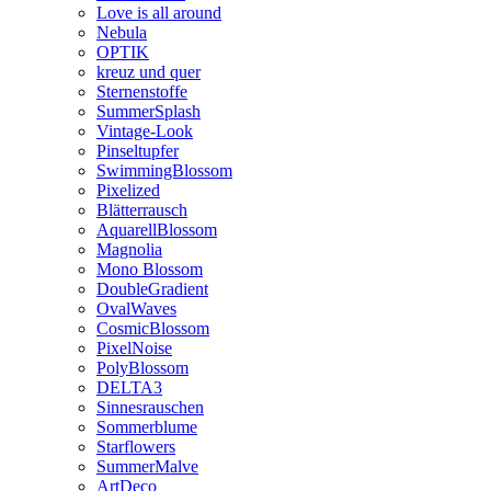
Love is all around
Nebula
OPTIK
kreuz und quer
Sternenstoffe
SummerSplash
Vintage-Look
Pinseltupfer
SwimmingBlossom
Pixelized
Blätterrausch
AquarellBlossom
Magnolia
Mono Blossom
DoubleGradient
OvalWaves
CosmicBlossom
PixelNoise
PolyBlossom
DELTA3
Sinnesrauschen
Sommerblume
Starflowers
SummerMalve
ArtDeco