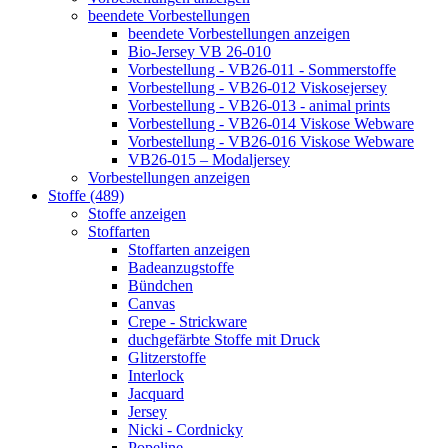
beendete Vorbestellungen
beendete Vorbestellungen anzeigen
Bio-Jersey VB 26-010
Vorbestellung - VB26-011 - Sommerstoffe
Vorbestellung - VB26-012 Viskosejersey
Vorbestellung - VB26-013 - animal prints
Vorbestellung - VB26-014 Viskose Webware
Vorbestellung - VB26-016 Viskose Webware
VB26-015 – Modaljersey
Vorbestellungen anzeigen
Stoffe (489)
Stoffe anzeigen
Stoffarten
Stoffarten anzeigen
Badeanzugstoffe
Bündchen
Canvas
Crepe - Strickware
duchgefärbte Stoffe mit Druck
Glitzerstoffe
Interlock
Jacquard
Jersey
Nicki - Cordnicky
Popeline