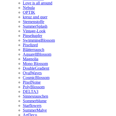
Love is all around
Nebula
OPTIK
kreuz und quer
Sternenstoffe
SummerSplash
Vintage-Look
Pinseltupfer
SwimmingBlossom
Pixelized
Blätterrausch
AquarellBlossom
Magnolia
Mono Blossom
DoubleGradient
OvalWaves
CosmicBlossom
PixelNoise
PolyBlossom
DELTA3
Sinnesrauschen
Sommerblume
Starflowers
SummerMalve
ArtDeco