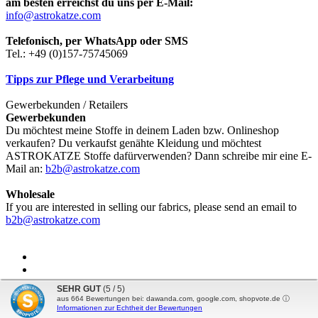
am besten erreichst du uns per E-Mail:
info@astrokatze.com
Telefonisch, per WhatsApp oder SMS
Tel.: +49 (0)157-75745069
Tipps zur Pflege und Verarbeitung
Gewerbekunden / Retailers
Gewerbekunden
Du möchtest meine Stoffe in deinem Laden bzw. Onlineshop
verkaufen? Du verkaufst genähte Kleidung und möchtest
ASTROKATZE Stoffe dafürverwenden? Dann schreibe mir eine E-
Mail an:
b2b@astrokatze.com
Wholesale
If you are interested in selling our fabrics, please send an email to
b2b@astrokatze.com
SEHR GUT
(5 / 5)
aus
664
Bewertungen bei: dawanda.com, google.com, shopvote.de ⓘ
Vertrag widerrufen
Internetshop
by Gambio.de © 2026
Informationen zur Echtheit der Bewertungen