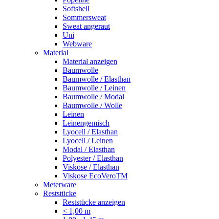
Softshell
Sommersweat
Sweat angeraut
Uni
Webware
Material
Material anzeigen
Baumwolle
Baumwolle / Elasthan
Baumwolle / Leinen
Baumwolle / Modal
Baumwolle / Wolle
Leinen
Leinengemisch
Lyocell / Elasthan
Lyocell / Leinen
Modal / Elasthan
Polyester / Elasthan
Viskose / Elasthan
Viskose EcoVeroTM
Meterware
Reststücke
Reststücke anzeigen
< 1,00 m