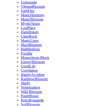
Lemonada
VibrantBlossom
FarbFlux
MagicHarmony
MagicBlossom
MysticSpace
LostPlace
DarkBokeh
GlamRock
MagicLines
MaxiBlossom
Bubbledrops
Fossilia
Monochrom Block
EnergyBlossom
GoodLife
Gravitation
HappyAccident
RainbowBlossom
Shelly
Nebelranken
Wild Blossom
PastelRoses
RetroRomantik
SoftBlossom