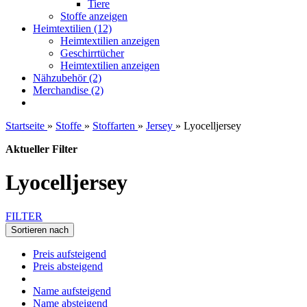
Tiere
Stoffe anzeigen
Heimtextilien (12)
Heimtextilien anzeigen
Geschirrtücher
Heimtextilien anzeigen
Nähzubehör (2)
Merchandise (2)
Startseite
»
Stoffe
»
Stoffarten
»
Jersey
»
Lyocelljersey
Aktueller Filter
Lyocelljersey
FILTER
Sortieren nach
Preis aufsteigend
Preis absteigend
Name aufsteigend
Name absteigend