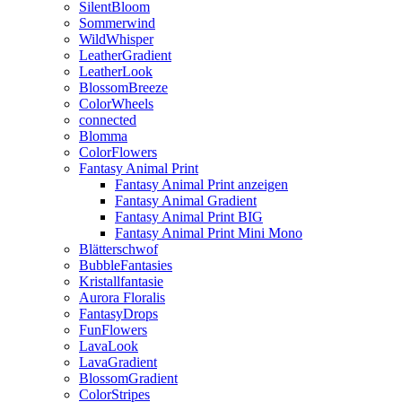
SilentBloom
Sommerwind
WildWhisper
LeatherGradient
LeatherLook
BlossomBreeze
ColorWheels
connected
Blomma
ColorFlowers
Fantasy Animal Print
Fantasy Animal Print anzeigen
Fantasy Animal Gradient
Fantasy Animal Print BIG
Fantasy Animal Print Mini Mono
Blätterschwof
BubbleFantasies
Kristallfantasie
Aurora Floralis
FantasyDrops
FunFlowers
LavaLook
LavaGradient
BlossomGradient
ColorStripes