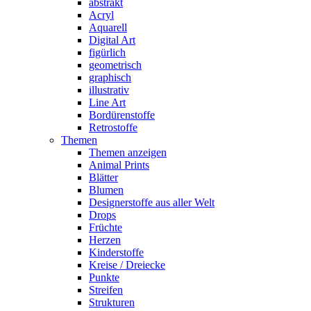
abstrakt
Acryl
Aquarell
Digital Art
figürlich
geometrisch
graphisch
illustrativ
Line Art
Bordürenstoffe
Retrostoffe
Themen
Themen anzeigen
Animal Prints
Blätter
Blumen
Designerstoffe aus aller Welt
Drops
Früchte
Herzen
Kinderstoffe
Kreise / Dreiecke
Punkte
Streifen
Strukturen