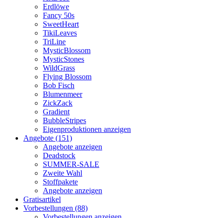
Erdlöwe
Fancy 50s
SweetHeart
TikiLeaves
TriLine
MysticBlossom
MysticStones
WildGrass
Flying Blossom
Bob Fisch
Blumenmeer
ZickZack
Gradient
BubbleStripes
Eigenproduktionen anzeigen
Angebote (151)
Angebote anzeigen
Deadstock
SUMMER-SALE
Zweite Wahl
Stoffpakete
Angebote anzeigen
Gratisartikel
Vorbestellungen (88)
Vorbestellungen anzeigen