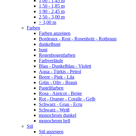
1,00 - 1,45 m
1,50 - 1,85 m
1,90 - 2,45 m
2,50 - 3,00 m
> 3,00 m
Farben
Farben anzeigen
Bordeaux - Rost - Rosenholz - Rotbraun
dunkelbunt
bunt
Regenbogenfarben
Farbverläufe
Blau - Dunkelblau - Violett
Aqua - Türkis - Petrol
Beere - Pink - Lila
Grün - Oliv - Braun
Pastellfarben
Rosa - Apricot - Beige
Rot - Orange - Coralle - Gelb
Schwarz - Grau - Ecru
Schwarz - Weiß
monochrom dunkel
monochrom hell
Stil
Stil anzeigen