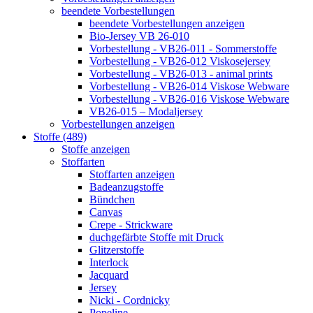
beendete Vorbestellungen
beendete Vorbestellungen anzeigen
Bio-Jersey VB 26-010
Vorbestellung - VB26-011 - Sommerstoffe
Vorbestellung - VB26-012 Viskosejersey
Vorbestellung - VB26-013 - animal prints
Vorbestellung - VB26-014 Viskose Webware
Vorbestellung - VB26-016 Viskose Webware
VB26-015 – Modaljersey
Vorbestellungen anzeigen
Stoffe (489)
Stoffe anzeigen
Stoffarten
Stoffarten anzeigen
Badeanzugstoffe
Bündchen
Canvas
Crepe - Strickware
duchgefärbte Stoffe mit Druck
Glitzerstoffe
Interlock
Jacquard
Jersey
Nicki - Cordnicky
Popeline