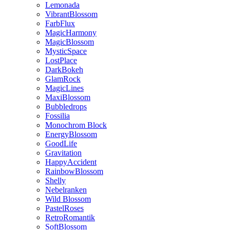
Lemonada
VibrantBlossom
FarbFlux
MagicHarmony
MagicBlossom
MysticSpace
LostPlace
DarkBokeh
GlamRock
MagicLines
MaxiBlossom
Bubbledrops
Fossilia
Monochrom Block
EnergyBlossom
GoodLife
Gravitation
HappyAccident
RainbowBlossom
Shelly
Nebelranken
Wild Blossom
PastelRoses
RetroRomantik
SoftBlossom