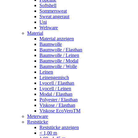
Softshell
Sommersweat
Sweat angeraut
Uni
Webware
Material
Material anzeigen
Baumwolle
Baumwolle / Elasthan
Baumwolle / Leinen
Baumwolle / Modal
Baumwolle / Wolle
Leinen
Leinengemisch
Lyocell / Elasthan
Lyocell / Leinen
Modal / Elasthan
Polyester / Elasthan
Viskose / Elasthan
Viskose EcoVeroTM
Meterware
Reststücke
Reststücke anzeigen
< 1,00 m