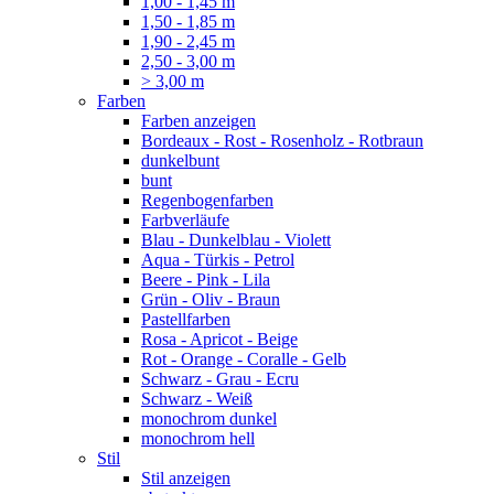
1,00 - 1,45 m
1,50 - 1,85 m
1,90 - 2,45 m
2,50 - 3,00 m
> 3,00 m
Farben
Farben anzeigen
Bordeaux - Rost - Rosenholz - Rotbraun
dunkelbunt
bunt
Regenbogenfarben
Farbverläufe
Blau - Dunkelblau - Violett
Aqua - Türkis - Petrol
Beere - Pink - Lila
Grün - Oliv - Braun
Pastellfarben
Rosa - Apricot - Beige
Rot - Orange - Coralle - Gelb
Schwarz - Grau - Ecru
Schwarz - Weiß
monochrom dunkel
monochrom hell
Stil
Stil anzeigen