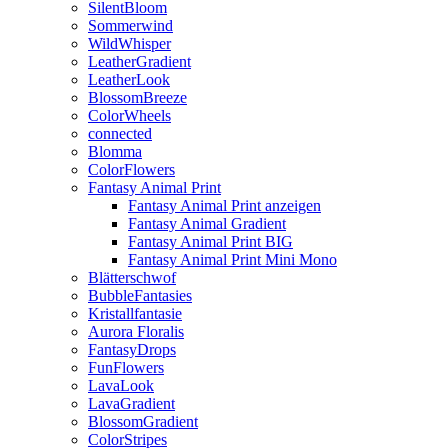
SilentBloom
Sommerwind
WildWhisper
LeatherGradient
LeatherLook
BlossomBreeze
ColorWheels
connected
Blomma
ColorFlowers
Fantasy Animal Print
Fantasy Animal Print anzeigen
Fantasy Animal Gradient
Fantasy Animal Print BIG
Fantasy Animal Print Mini Mono
Blätterschwof
BubbleFantasies
Kristallfantasie
Aurora Floralis
FantasyDrops
FunFlowers
LavaLook
LavaGradient
BlossomGradient
ColorStripes