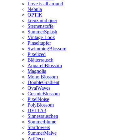
Love is all around
Nebula
OPTIK
kreuz und quer
Sternenstoffe
SummerSplash
Vintage-Look
Pinseltupfer
SwimmingBlossom
Pixelized
Blätterrausch
AquarellBlossom
Magnolia
Mono Blossom
DoubleGradient
OvalWaves
CosmicBlossom
PixelNoise
PolyBlossom
DELTA3
Sinnesrauschen
Sommerblume
Starflowers
SummerMalve
ArtDeco