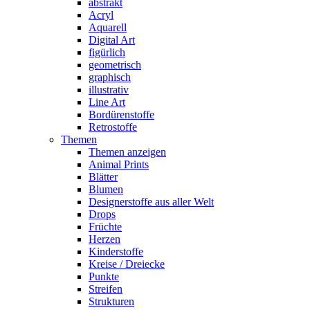
abstrakt
Acryl
Aquarell
Digital Art
figürlich
geometrisch
graphisch
illustrativ
Line Art
Bordürenstoffe
Retrostoffe
Themen
Themen anzeigen
Animal Prints
Blätter
Blumen
Designerstoffe aus aller Welt
Drops
Früchte
Herzen
Kinderstoffe
Kreise / Dreiecke
Punkte
Streifen
Strukturen