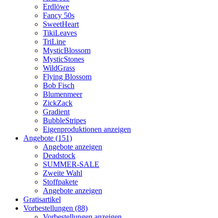
Erdlöwe
Fancy 50s
SweetHeart
TikiLeaves
TriLine
MysticBlossom
MysticStones
WildGrass
Flying Blossom
Bob Fisch
Blumenmeer
ZickZack
Gradient
BubbleStripes
Eigenproduktionen anzeigen
Angebote (151)
Angebote anzeigen
Deadstock
SUMMER-SALE
Zweite Wahl
Stoffpakete
Angebote anzeigen
Gratisartikel
Vorbestellungen (88)
Vorbestellungen anzeigen