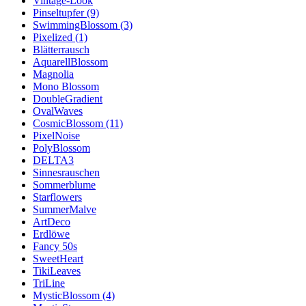
Vintage-Look
Pinseltupfer (9)
SwimmingBlossom (3)
Pixelized (1)
Blätterrausch
AquarellBlossom
Magnolia
Mono Blossom
DoubleGradient
OvalWaves
CosmicBlossom (11)
PixelNoise
PolyBlossom
DELTA3
Sinnesrauschen
Sommerblume
Starflowers
SummerMalve
ArtDeco
Erdlöwe
Fancy 50s
SweetHeart
TikiLeaves
TriLine
MysticBlossom (4)