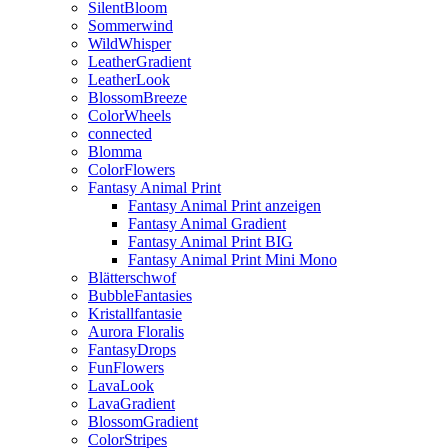
SilentBloom
Sommerwind
WildWhisper
LeatherGradient
LeatherLook
BlossomBreeze
ColorWheels
connected
Blomma
ColorFlowers
Fantasy Animal Print
Fantasy Animal Print anzeigen
Fantasy Animal Gradient
Fantasy Animal Print BIG
Fantasy Animal Print Mini Mono
Blätterschwof
BubbleFantasies
Kristallfantasie
Aurora Floralis
FantasyDrops
FunFlowers
LavaLook
LavaGradient
BlossomGradient
ColorStripes