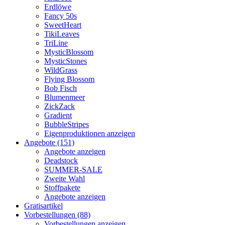
Erdlöwe
Fancy 50s
SweetHeart
TikiLeaves
TriLine
MysticBlossom
MysticStones
WildGrass
Flying Blossom
Bob Fisch
Blumenmeer
ZickZack
Gradient
BubbleStripes
Eigenproduktionen anzeigen
Angebote (151)
Angebote anzeigen
Deadstock
SUMMER-SALE
Zweite Wahl
Stoffpakete
Angebote anzeigen
Gratisartikel
Vorbestellungen (88)
Vorbestellungen anzeigen