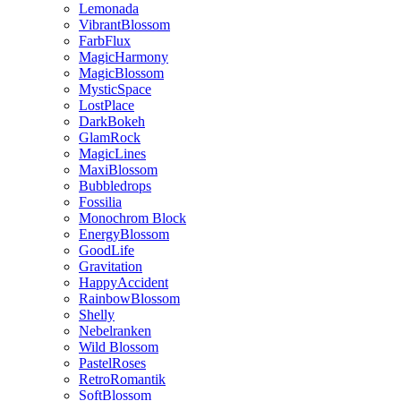
Lemonada
VibrantBlossom
FarbFlux
MagicHarmony
MagicBlossom
MysticSpace
LostPlace
DarkBokeh
GlamRock
MagicLines
MaxiBlossom
Bubbledrops
Fossilia
Monochrom Block
EnergyBlossom
GoodLife
Gravitation
HappyAccident
RainbowBlossom
Shelly
Nebelranken
Wild Blossom
PastelRoses
RetroRomantik
SoftBlossom