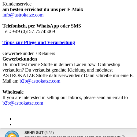
Kundenservice
am besten erreichst du uns per E-Mail:
info@astrokatze.com
Telefonisch, per WhatsApp oder SMS
Tel.: +49 (0)157-75745069
Tipps zur Pflege und Verarbeitung
Gewerbekunden / Retailers
Gewerbekunden
Du möchtest meine Stoffe in deinem Laden bzw. Onlineshop
verkaufen? Du verkaufst genähte Kleidung und möchtest
ASTROKATZE Stoffe dafürverwenden? Dann schreibe mir eine E-
Mail an:
b2b@astrokatze.com
Wholesale
If you are interested in selling our fabrics, please send an email to
b2b@astrokatze.com
SEHR GUT
(5 / 5)
aus
664
Bewertungen bei: dawanda.com, google.com, shopvote.de ⓘ