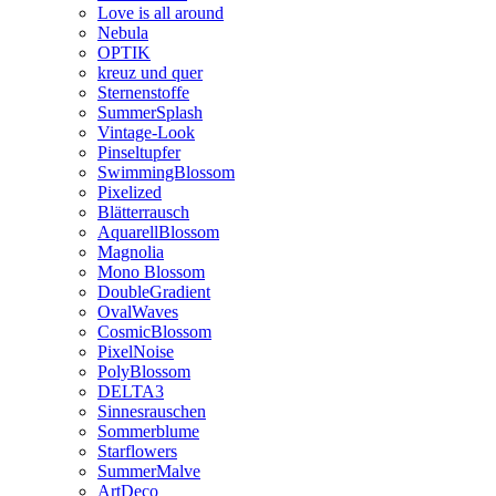
Love is all around
Nebula
OPTIK
kreuz und quer
Sternenstoffe
SummerSplash
Vintage-Look
Pinseltupfer
SwimmingBlossom
Pixelized
Blätterrausch
AquarellBlossom
Magnolia
Mono Blossom
DoubleGradient
OvalWaves
CosmicBlossom
PixelNoise
PolyBlossom
DELTA3
Sinnesrauschen
Sommerblume
Starflowers
SummerMalve
ArtDeco