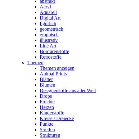
abstrakt
Acryl
Aquarell
Digital Art
figürlich
geometrisch
graphisch
illustrativ
Line Art
Bordürenstoffe
Retrostoffe
Themen
Themen anzeigen
Animal Prints
Blätter
Blumen
Designerstoffe aus aller Welt
Drops
Früchte
Herzen
Kinderstoffe
Kreise / Dreiecke
Punkte
Streifen
Strukturen