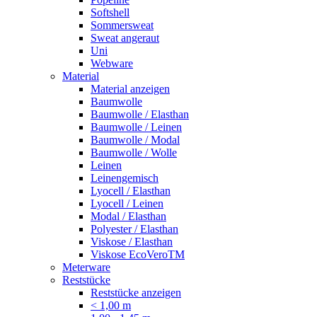
Softshell
Sommersweat
Sweat angeraut
Uni
Webware
Material
Material anzeigen
Baumwolle
Baumwolle / Elasthan
Baumwolle / Leinen
Baumwolle / Modal
Baumwolle / Wolle
Leinen
Leinengemisch
Lyocell / Elasthan
Lyocell / Leinen
Modal / Elasthan
Polyester / Elasthan
Viskose / Elasthan
Viskose EcoVeroTM
Meterware
Reststücke
Reststücke anzeigen
< 1,00 m