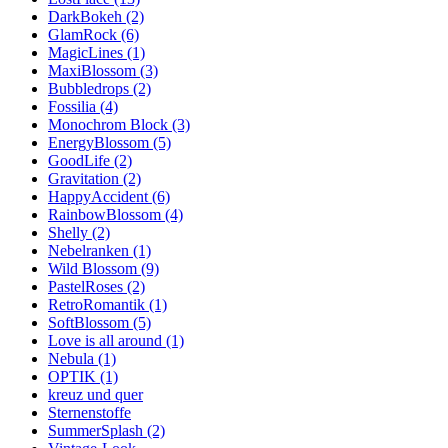
DarkBokeh (2)
GlamRock (6)
MagicLines (1)
MaxiBlossom (3)
Bubbledrops (2)
Fossilia (4)
Monochrom Block (3)
EnergyBlossom (5)
GoodLife (2)
Gravitation (2)
HappyAccident (6)
RainbowBlossom (4)
Shelly (2)
Nebelranken (1)
Wild Blossom (9)
PastelRoses (2)
RetroRomantik (1)
SoftBlossom (5)
Love is all around (1)
Nebula (1)
OPTIK (1)
kreuz und quer
Sternenstoffe
SummerSplash (2)