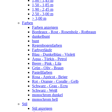
1,00 - 1,45 m
1,50 - 1,85 m
1,90 - 2,45 m
2,50 - 3,00 m
> 3,00 m
Farben
Farben anzeigen
Bordeaux - Rost - Rosenholz - Rotbraun
dunkelbunt
bunt
Regenbogenfarben
Farbverläufe
Blau - Dunkelblau - Violett
Aqua - Türkis - Petrol
Beere - Pink - Lila
Grün - Oliv - Braun
Pastellfarben
Rosa - Apricot - Beige
Rot - Orange - Coralle - Gelb
Schwarz - Grau - Ecru
Schwarz - Weiß
monochrom dunkel
monochrom hell
Stil
Stil anzeigen