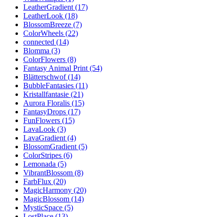
LeatherGradient (17)
LeatherLook (18)
BlossomBreeze (7)
ColorWheels (22)
connected (14)
Blomma (3)
ColorFlowers (8)
Fantasy Animal Print (54)
Blätterschwof (14)
BubbleFantasies (11)
Kristallfantasie (21)
Aurora Floralis (15)
FantasyDrops (17)
FunFlowers (15)
LavaLook (3)
LavaGradient (4)
BlossomGradient (5)
ColorStripes (6)
Lemonada (5)
VibrantBlossom (8)
FarbFlux (20)
MagicHarmony (20)
MagicBlossom (14)
MysticSpace (5)
LostPlace (13)