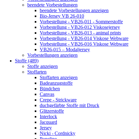
beendete Vorbestellungen
beendete Vorbestellungen anzeigen
Bio-Jersey VB 26-010
Vorbestellung - VB26-011 - Sommerstoffe
Vorbestellung - VB26-012 Viskosejersey
Vorbestellung - VB26-013 - animal prints
Vorbestellung - VB26-014 Viskose Webware
Vorbestellung - VB26-016 Viskose Webware
VB26-015 – Modaljersey
Vorbestellungen anzeigen
Stoffe (489)
Stoffe anzeigen
Stoffarten
Stoffarten anzeigen
Badeanzugstoffe
Bündchen
Canvas
Crepe - Strickware
duchgefärbte Stoffe mit Druck
Glitzerstoffe
Interlock
Jacquard
Jersey
Nicki - Cordnicky
Popeline