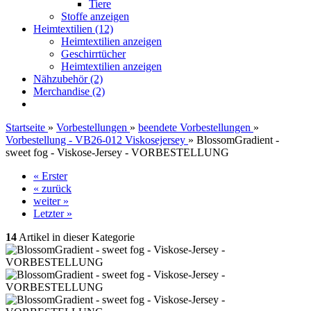
Tiere
Stoffe anzeigen
Heimtextilien (12)
Heimtextilien anzeigen
Geschirrtücher
Heimtextilien anzeigen
Nähzubehör (2)
Merchandise (2)
Startseite
»
Vorbestellungen
»
beendete Vorbestellungen
»
Vorbestellung - VB26-012 Viskosejersey
»
BlossomGradient -
sweet fog - Viskose-Jersey - VORBESTELLUNG
« Erster
« zurück
weiter »
Letzter »
14
Artikel in dieser Kategorie