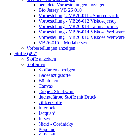
beendete Vorbestellungen anzeigen
Bio-Jersey VB 26-010
Vorbestellung - VB26-011 - Sommerstoffe
Vorbestellung - VB26-012 Viskosejersey
Vorbestellung - VB26-013 - animal prints
Vorbestellung - VB26-014 Viskose Webware
Vorbestellung - VB26-016 Viskose Webware
VB26-015 – Modaljersey
Vorbestellungen anzeigen
Stoffe (497)
Stoffe anzeigen
Stoffarten
Stoffarten anzeigen
Badeanzugstoffe
Bündchen
Canvas
Crepe - Strickware
duchgefärbte Stoffe mit Druck
Glitzerstoffe
Interlock
Jacquard
Jersey
Nicki - Cordnicky
Popeline
Softshell