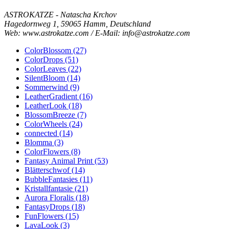
ASTROKATZE - Natascha Krchov
Hagedornweg 1, 59065 Hamm, Deutschland
Web: www.astrokatze.com / E-Mail: info@astrokatze.com
ColorBlossom (27)
ColorDrops (51)
ColorLeaves (22)
SilentBloom (14)
Sommerwind (9)
LeatherGradient (16)
LeatherLook (18)
BlossomBreeze (7)
ColorWheels (24)
connected (14)
Blomma (3)
ColorFlowers (8)
Fantasy Animal Print (53)
Blätterschwof (14)
BubbleFantasies (11)
Kristallfantasie (21)
Aurora Floralis (18)
FantasyDrops (18)
FunFlowers (15)
LavaLook (3)