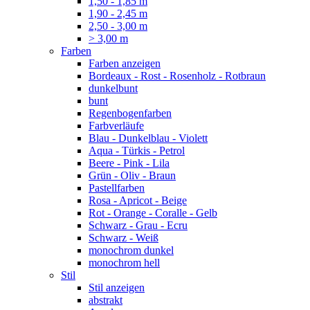
1,50 - 1,85 m
1,90 - 2,45 m
2,50 - 3,00 m
> 3,00 m
Farben
Farben anzeigen
Bordeaux - Rost - Rosenholz - Rotbraun
dunkelbunt
bunt
Regenbogenfarben
Farbverläufe
Blau - Dunkelblau - Violett
Aqua - Türkis - Petrol
Beere - Pink - Lila
Grün - Oliv - Braun
Pastellfarben
Rosa - Apricot - Beige
Rot - Orange - Coralle - Gelb
Schwarz - Grau - Ecru
Schwarz - Weiß
monochrom dunkel
monochrom hell
Stil
Stil anzeigen
abstrakt