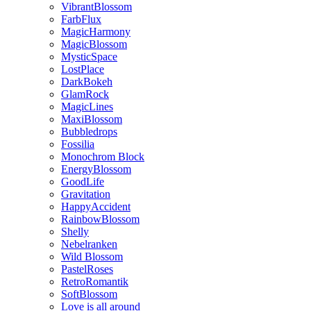
VibrantBlossom
FarbFlux
MagicHarmony
MagicBlossom
MysticSpace
LostPlace
DarkBokeh
GlamRock
MagicLines
MaxiBlossom
Bubbledrops
Fossilia
Monochrom Block
EnergyBlossom
GoodLife
Gravitation
HappyAccident
RainbowBlossom
Shelly
Nebelranken
Wild Blossom
PastelRoses
RetroRomantik
SoftBlossom
Love is all around