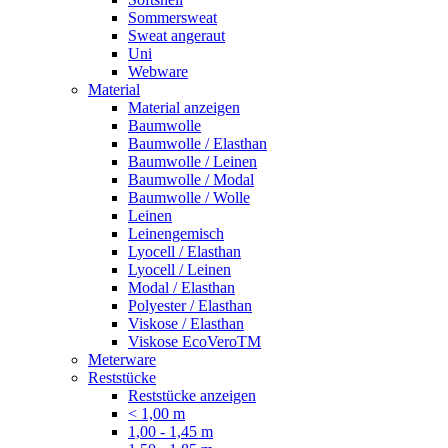
Sommersweat
Sweat angeraut
Uni
Webware
Material
Material anzeigen
Baumwolle
Baumwolle / Elasthan
Baumwolle / Leinen
Baumwolle / Modal
Baumwolle / Wolle
Leinen
Leinengemisch
Lyocell / Elasthan
Lyocell / Leinen
Modal / Elasthan
Polyester / Elasthan
Viskose / Elasthan
Viskose EcoVeroTM
Meterware
Reststücke
Reststücke anzeigen
< 1,00 m
1,00 - 1,45 m