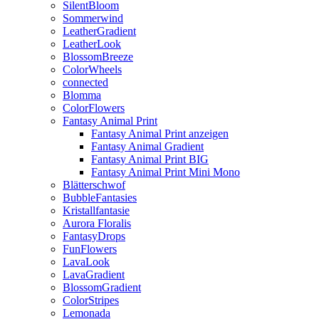
SilentBloom
Sommerwind
LeatherGradient
LeatherLook
BlossomBreeze
ColorWheels
connected
Blomma
ColorFlowers
Fantasy Animal Print
Fantasy Animal Print anzeigen
Fantasy Animal Gradient
Fantasy Animal Print BIG
Fantasy Animal Print Mini Mono
Blätterschwof
BubbleFantasies
Kristallfantasie
Aurora Floralis
FantasyDrops
FunFlowers
LavaLook
LavaGradient
BlossomGradient
ColorStripes
Lemonada