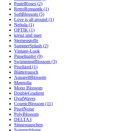
PastelRoses (2)
RetroRomantik (1)
SoftBlossom (5)
Love is all around (1)
Nebula (1)
OPTIK (1)
kreuz und quer
Sternenstoffe
SummerSplash (2)
Vintage-Look
Pinseltupfer (9)
SwimmingBlossom (3)
Pixelized (1)
Blätterrausch
AquarellBlossom
Magnolia
Mono Blossom
DoubleGradient
OvalWaves
CosmicBlossom (11)
PixelNoise
PolyBlossom
DELTA3
Sinnesrauschen
Sommerblume