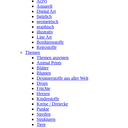
Acryl
Aquarell
Digital Art
figürlich
geometrisch
graphisch
illustrativ
Line Art
Bordürenstoffe
Retrostoffe
Themen
Themen anzeigen
Animal Prints
Blätter
Blumen
Designerstoffe aus aller Welt
Drops
Früchte
Herzen
Kinderstoffe
Kreise / Dreiecke
Punkte
Streifen
Strukturen
Tiere