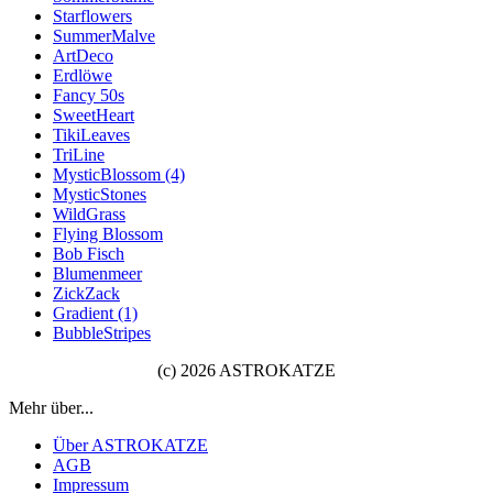
Starflowers
SummerMalve
ArtDeco
Erdlöwe
Fancy 50s
SweetHeart
TikiLeaves
TriLine
MysticBlossom (4)
MysticStones
WildGrass
Flying Blossom
Bob Fisch
Blumenmeer
ZickZack
Gradient (1)
BubbleStripes
(c) 2026 ASTROKATZE
Mehr über...
Über ASTROKATZE
AGB
Impressum