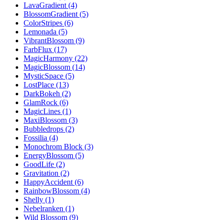
LavaGradient (4)
BlossomGradient (5)
ColorStripes (6)
Lemonada (5)
VibrantBlossom (9)
FarbFlux (17)
MagicHarmony (22)
MagicBlossom (14)
MysticSpace (5)
LostPlace (13)
DarkBokeh (2)
GlamRock (6)
MagicLines (1)
MaxiBlossom (3)
Bubbledrops (2)
Fossilia (4)
Monochrom Block (3)
EnergyBlossom (5)
GoodLife (2)
Gravitation (2)
HappyAccident (6)
RainbowBlossom (4)
Shelly (1)
Nebelranken (1)
Wild Blossom (9)