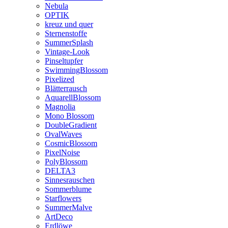
Nebula
OPTIK
kreuz und quer
Sternenstoffe
SummerSplash
Vintage-Look
Pinseltupfer
SwimmingBlossom
Pixelized
Blätterrausch
AquarellBlossom
Magnolia
Mono Blossom
DoubleGradient
OvalWaves
CosmicBlossom
PixelNoise
PolyBlossom
DELTA3
Sinnesrauschen
Sommerblume
Starflowers
SummerMalve
ArtDeco
Erdlöwe