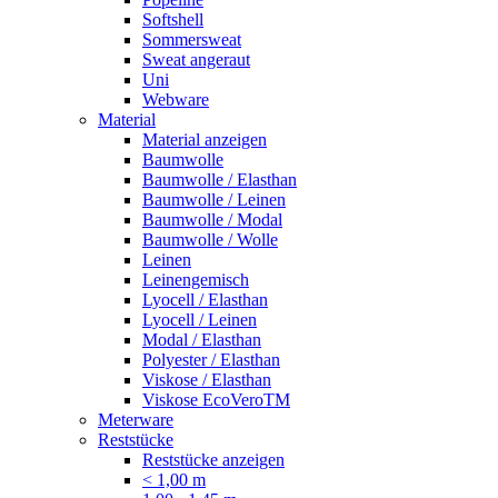
Softshell
Sommersweat
Sweat angeraut
Uni
Webware
Material
Material anzeigen
Baumwolle
Baumwolle / Elasthan
Baumwolle / Leinen
Baumwolle / Modal
Baumwolle / Wolle
Leinen
Leinengemisch
Lyocell / Elasthan
Lyocell / Leinen
Modal / Elasthan
Polyester / Elasthan
Viskose / Elasthan
Viskose EcoVeroTM
Meterware
Reststücke
Reststücke anzeigen
< 1,00 m