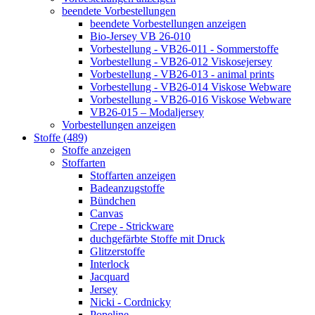
beendete Vorbestellungen
beendete Vorbestellungen anzeigen
Bio-Jersey VB 26-010
Vorbestellung - VB26-011 - Sommerstoffe
Vorbestellung - VB26-012 Viskosejersey
Vorbestellung - VB26-013 - animal prints
Vorbestellung - VB26-014 Viskose Webware
Vorbestellung - VB26-016 Viskose Webware
VB26-015 – Modaljersey
Vorbestellungen anzeigen
Stoffe (489)
Stoffe anzeigen
Stoffarten
Stoffarten anzeigen
Badeanzugstoffe
Bündchen
Canvas
Crepe - Strickware
duchgefärbte Stoffe mit Druck
Glitzerstoffe
Interlock
Jacquard
Jersey
Nicki - Cordnicky
Popeline