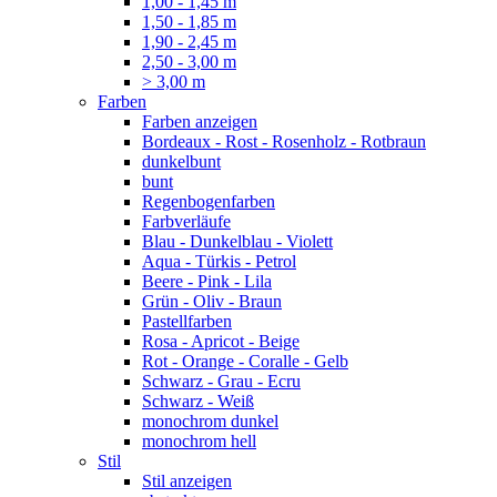
1,00 - 1,45 m
1,50 - 1,85 m
1,90 - 2,45 m
2,50 - 3,00 m
> 3,00 m
Farben
Farben anzeigen
Bordeaux - Rost - Rosenholz - Rotbraun
dunkelbunt
bunt
Regenbogenfarben
Farbverläufe
Blau - Dunkelblau - Violett
Aqua - Türkis - Petrol
Beere - Pink - Lila
Grün - Oliv - Braun
Pastellfarben
Rosa - Apricot - Beige
Rot - Orange - Coralle - Gelb
Schwarz - Grau - Ecru
Schwarz - Weiß
monochrom dunkel
monochrom hell
Stil
Stil anzeigen