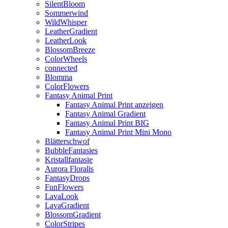
SilentBloom
Sommerwind
WildWhisper
LeatherGradient
LeatherLook
BlossomBreeze
ColorWheels
connected
Blomma
ColorFlowers
Fantasy Animal Print
Fantasy Animal Print anzeigen
Fantasy Animal Gradient
Fantasy Animal Print BIG
Fantasy Animal Print Mini Mono
Blätterschwof
BubbleFantasies
Kristallfantasie
Aurora Floralis
FantasyDrops
FunFlowers
LavaLook
LavaGradient
BlossomGradient
ColorStripes