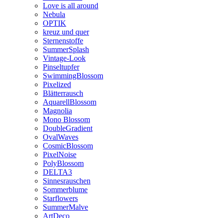
Love is all around
Nebula
OPTIK
kreuz und quer
Sternenstoffe
SummerSplash
Vintage-Look
Pinseltupfer
SwimmingBlossom
Pixelized
Blätterrausch
AquarellBlossom
Magnolia
Mono Blossom
DoubleGradient
OvalWaves
CosmicBlossom
PixelNoise
PolyBlossom
DELTA3
Sinnesrauschen
Sommerblume
Starflowers
SummerMalve
ArtDeco