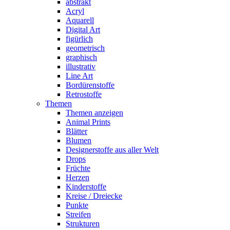
abstrakt
Acryl
Aquarell
Digital Art
figürlich
geometrisch
graphisch
illustrativ
Line Art
Bordürenstoffe
Retrostoffe
Themen
Themen anzeigen
Animal Prints
Blätter
Blumen
Designerstoffe aus aller Welt
Drops
Früchte
Herzen
Kinderstoffe
Kreise / Dreiecke
Punkte
Streifen
Strukturen