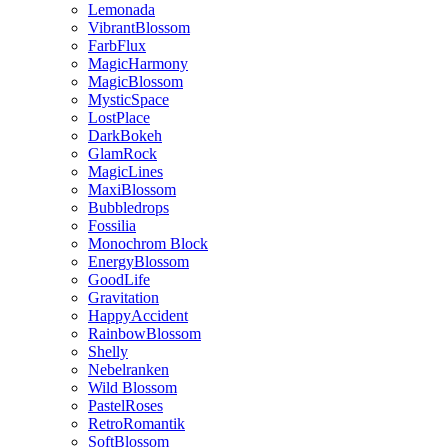
Lemonada
VibrantBlossom
FarbFlux
MagicHarmony
MagicBlossom
MysticSpace
LostPlace
DarkBokeh
GlamRock
MagicLines
MaxiBlossom
Bubbledrops
Fossilia
Monochrom Block
EnergyBlossom
GoodLife
Gravitation
HappyAccident
RainbowBlossom
Shelly
Nebelranken
Wild Blossom
PastelRoses
RetroRomantik
SoftBlossom