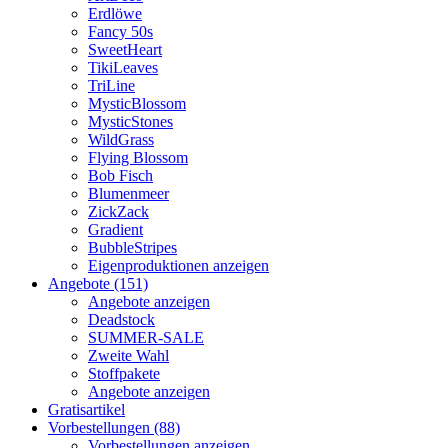
Erdlöwe
Fancy 50s
SweetHeart
TikiLeaves
TriLine
MysticBlossom
MysticStones
WildGrass
Flying Blossom
Bob Fisch
Blumenmeer
ZickZack
Gradient
BubbleStripes
Eigenproduktionen anzeigen
Angebote (151)
Angebote anzeigen
Deadstock
SUMMER-SALE
Zweite Wahl
Stoffpakete
Angebote anzeigen
Gratisartikel
Vorbestellungen (88)
Vorbestellungen anzeigen