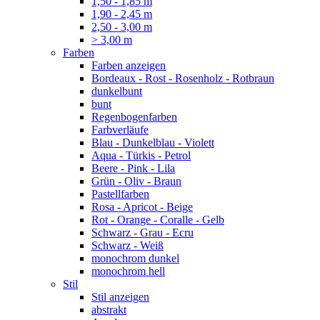
1,50 - 1,85 m
1,90 - 2,45 m
2,50 - 3,00 m
> 3,00 m
Farben
Farben anzeigen
Bordeaux - Rost - Rosenholz - Rotbraun
dunkelbunt
bunt
Regenbogenfarben
Farbverläufe
Blau - Dunkelblau - Violett
Aqua - Türkis - Petrol
Beere - Pink - Lila
Grün - Oliv - Braun
Pastellfarben
Rosa - Apricot - Beige
Rot - Orange - Coralle - Gelb
Schwarz - Grau - Ecru
Schwarz - Weiß
monochrom dunkel
monochrom hell
Stil
Stil anzeigen
abstrakt