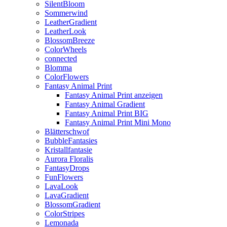
SilentBloom
Sommerwind
LeatherGradient
LeatherLook
BlossomBreeze
ColorWheels
connected
Blomma
ColorFlowers
Fantasy Animal Print
Fantasy Animal Print anzeigen
Fantasy Animal Gradient
Fantasy Animal Print BIG
Fantasy Animal Print Mini Mono
Blätterschwof
BubbleFantasies
Kristallfantasie
Aurora Floralis
FantasyDrops
FunFlowers
LavaLook
LavaGradient
BlossomGradient
ColorStripes
Lemonada