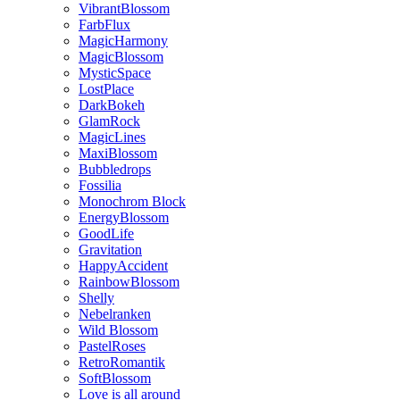
VibrantBlossom
FarbFlux
MagicHarmony
MagicBlossom
MysticSpace
LostPlace
DarkBokeh
GlamRock
MagicLines
MaxiBlossom
Bubbledrops
Fossilia
Monochrom Block
EnergyBlossom
GoodLife
Gravitation
HappyAccident
RainbowBlossom
Shelly
Nebelranken
Wild Blossom
PastelRoses
RetroRomantik
SoftBlossom
Love is all around