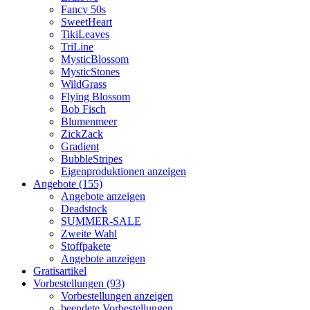
Fancy 50s
SweetHeart
TikiLeaves
TriLine
MysticBlossom
MysticStones
WildGrass
Flying Blossom
Bob Fisch
Blumenmeer
ZickZack
Gradient
BubbleStripes
Eigenproduktionen anzeigen
Angebote (155)
Angebote anzeigen
Deadstock
SUMMER-SALE
Zweite Wahl
Stoffpakete
Angebote anzeigen
Gratisartikel
Vorbestellungen (93)
Vorbestellungen anzeigen
beendete Vorbestellungen