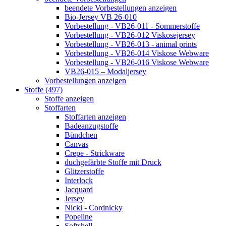
beendete Vorbestellungen anzeigen
Bio-Jersey VB 26-010
Vorbestellung - VB26-011 - Sommerstoffe
Vorbestellung - VB26-012 Viskosejersey
Vorbestellung - VB26-013 - animal prints
Vorbestellung - VB26-014 Viskose Webware
Vorbestellung - VB26-016 Viskose Webware
VB26-015 – Modaljersey
Vorbestellungen anzeigen
Stoffe (497)
Stoffe anzeigen
Stoffarten
Stoffarten anzeigen
Badeanzugstoffe
Bündchen
Canvas
Crepe - Strickware
duchgefärbte Stoffe mit Druck
Glitzerstoffe
Interlock
Jacquard
Jersey
Nicki - Cordnicky
Popeline
Softshell