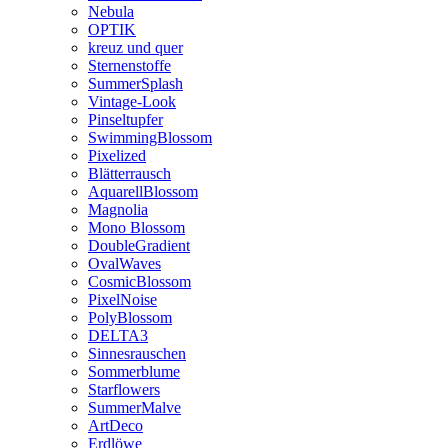
Nebula
OPTIK
kreuz und quer
Sternenstoffe
SummerSplash
Vintage-Look
Pinseltupfer
SwimmingBlossom
Pixelized
Blätterrausch
AquarellBlossom
Magnolia
Mono Blossom
DoubleGradient
OvalWaves
CosmicBlossom
PixelNoise
PolyBlossom
DELTA3
Sinnesrauschen
Sommerblume
Starflowers
SummerMalve
ArtDeco
Erdlöwe