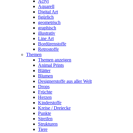
Acryl
Aquarell
Digital Art
figürlich
geometrisch
graphisch
illustrativ
Line Art
Bordürenstoffe
Retrostoffe
Themen
Themen anzeigen
Animal Prints
Blätter
Blumen
Designerstoffe aus aller Welt
Drops
Früchte
Herzen
Kinderstoffe
Kreise / Dreiecke
Punkte
Streifen
Strukturen
Tiere