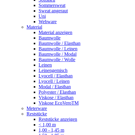
Sommersweat
Sweat angeraut
Uni
Webware
Material
Material anzeigen
Baumwolle
Baumwolle / Elasthan
Baumwolle / Leinen
Baumwolle / Modal
Baumwolle / Wolle
Leinen
Leinengemisch
Lyocell / Elasthan
Lyocell / Leinen
Modal / Elasthan
Polyester / Elasthan
Viskose / Elasthan
Viskose EcoVeroTM
Meterware
Reststücke
Reststücke anzeigen
< 1,00 m
1,00 - 1,45 m