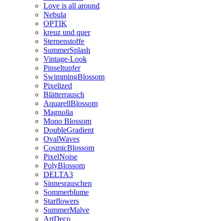
Love is all around
Nebula
OPTIK
kreuz und quer
Sternenstoffe
SummerSplash
Vintage-Look
Pinseltupfer
SwimmingBlossom
Pixelized
Blätterrausch
AquarellBlossom
Magnolia
Mono Blossom
DoubleGradient
OvalWaves
CosmicBlossom
PixelNoise
PolyBlossom
DELTA3
Sinnesrauschen
Sommerblume
Starflowers
SummerMalve
ArtDeco