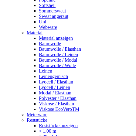
Softshell
Sommersweat
Sweat angeraut
Uni
Webware
Material
Material anzeigen
Baumwolle
Baumwolle / Elasthan
Baumwolle / Leinen
Baumwolle / Modal
Baumwolle / Wolle
Leinen
Leinengemisch
Lyocell / Elasthan
Lyocell / Leinen
Modal / Elasthan
Polyester / Elasthan
Viskose / Elasthan
Viskose EcoVeroTM
Meterware
Reststücke
Reststücke anzeigen
< 1,00 m