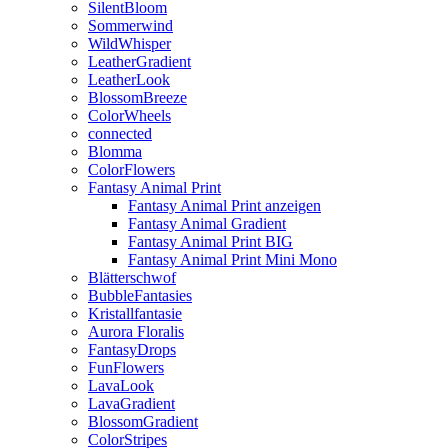
SilentBloom
Sommerwind
WildWhisper
LeatherGradient
LeatherLook
BlossomBreeze
ColorWheels
connected
Blomma
ColorFlowers
Fantasy Animal Print
Fantasy Animal Print anzeigen
Fantasy Animal Gradient
Fantasy Animal Print BIG
Fantasy Animal Print Mini Mono
Blätterschwof
BubbleFantasies
Kristallfantasie
Aurora Floralis
FantasyDrops
FunFlowers
LavaLook
LavaGradient
BlossomGradient
ColorStripes