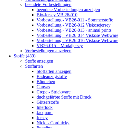
beendete Vorbestellungen
beendete Vorbestellungen anzeigen
Bio-Jersey VB 26-010
Vorbestellung - VB26-011 - Sommerstoffe
Vorbestellung - VB26-012 Viskosejersey
Vorbestellung - VB26-013 - animal prints
Vorbestellung - VB26-014 Viskose Webware
Vorbestellung - VB26-016 Viskose Webware
VB26-015 – Modaljersey
Vorbestellungen anzeigen
Stoffe (489)
Stoffe anzeigen
Stoffarten
Stoffarten anzeigen
Badeanzugstoffe
Bündchen
Canvas
Crepe - Strickware
duchgefärbte Stoffe mit Druck
Glitzerstoffe
Interlock
Jacquard
Jersey
Nicki - Cordnicky
Popeline