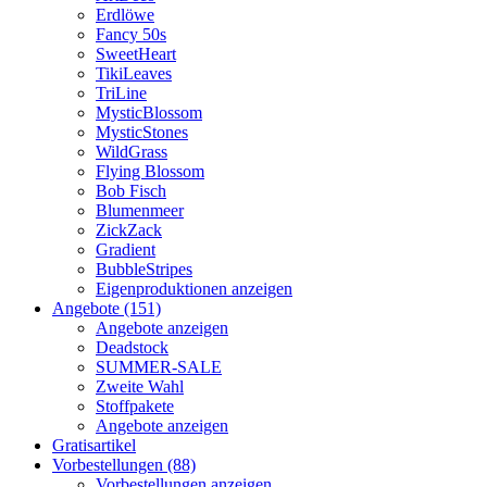
Erdlöwe
Fancy 50s
SweetHeart
TikiLeaves
TriLine
MysticBlossom
MysticStones
WildGrass
Flying Blossom
Bob Fisch
Blumenmeer
ZickZack
Gradient
BubbleStripes
Eigenproduktionen anzeigen
Angebote (151)
Angebote anzeigen
Deadstock
SUMMER-SALE
Zweite Wahl
Stoffpakete
Angebote anzeigen
Gratisartikel
Vorbestellungen (88)
Vorbestellungen anzeigen