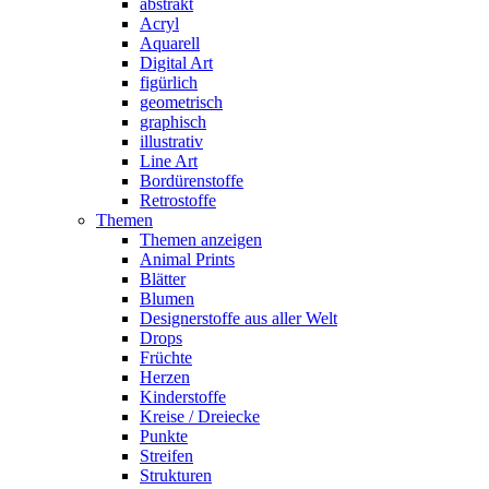
abstrakt
Acryl
Aquarell
Digital Art
figürlich
geometrisch
graphisch
illustrativ
Line Art
Bordürenstoffe
Retrostoffe
Themen
Themen anzeigen
Animal Prints
Blätter
Blumen
Designerstoffe aus aller Welt
Drops
Früchte
Herzen
Kinderstoffe
Kreise / Dreiecke
Punkte
Streifen
Strukturen