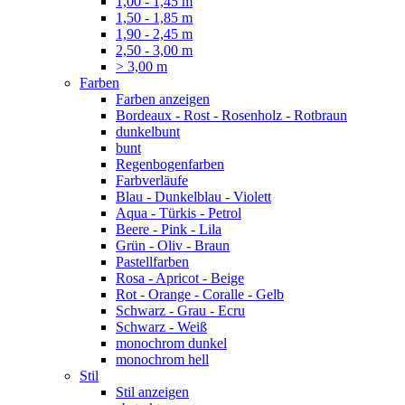
1,00 - 1,45 m
1,50 - 1,85 m
1,90 - 2,45 m
2,50 - 3,00 m
> 3,00 m
Farben
Farben anzeigen
Bordeaux - Rost - Rosenholz - Rotbraun
dunkelbunt
bunt
Regenbogenfarben
Farbverläufe
Blau - Dunkelblau - Violett
Aqua - Türkis - Petrol
Beere - Pink - Lila
Grün - Oliv - Braun
Pastellfarben
Rosa - Apricot - Beige
Rot - Orange - Coralle - Gelb
Schwarz - Grau - Ecru
Schwarz - Weiß
monochrom dunkel
monochrom hell
Stil
Stil anzeigen