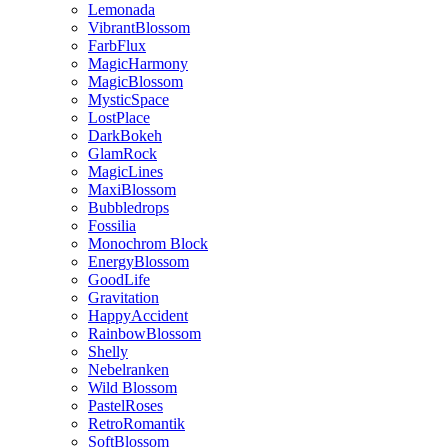
Lemonada
VibrantBlossom
FarbFlux
MagicHarmony
MagicBlossom
MysticSpace
LostPlace
DarkBokeh
GlamRock
MagicLines
MaxiBlossom
Bubbledrops
Fossilia
Monochrom Block
EnergyBlossom
GoodLife
Gravitation
HappyAccident
RainbowBlossom
Shelly
Nebelranken
Wild Blossom
PastelRoses
RetroRomantik
SoftBlossom