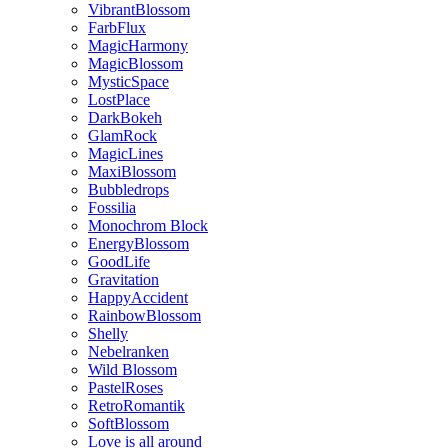
VibrantBlossom
FarbFlux
MagicHarmony
MagicBlossom
MysticSpace
LostPlace
DarkBokeh
GlamRock
MagicLines
MaxiBlossom
Bubbledrops
Fossilia
Monochrom Block
EnergyBlossom
GoodLife
Gravitation
HappyAccident
RainbowBlossom
Shelly
Nebelranken
Wild Blossom
PastelRoses
RetroRomantik
SoftBlossom
Love is all around