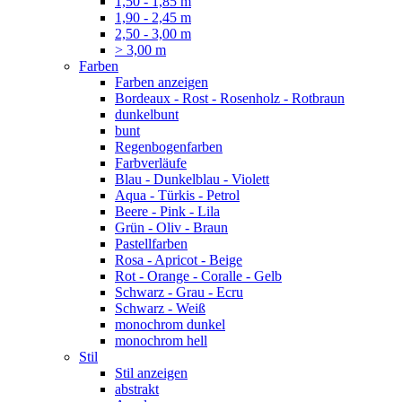
1,50 - 1,85 m
1,90 - 2,45 m
2,50 - 3,00 m
> 3,00 m
Farben
Farben anzeigen
Bordeaux - Rost - Rosenholz - Rotbraun
dunkelbunt
bunt
Regenbogenfarben
Farbverläufe
Blau - Dunkelblau - Violett
Aqua - Türkis - Petrol
Beere - Pink - Lila
Grün - Oliv - Braun
Pastellfarben
Rosa - Apricot - Beige
Rot - Orange - Coralle - Gelb
Schwarz - Grau - Ecru
Schwarz - Weiß
monochrom dunkel
monochrom hell
Stil
Stil anzeigen
abstrakt