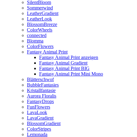
SilentBloom
Sommerwind
LeatherGradient
LeatherLook
BlossomBreeze
ColorWheels
connected
Blomma
ColorFlowers
Fantasy Animal Print
Fantasy Animal Print anzeigen
Fantasy Animal Gradient
Fantasy Animal Print BIG
Fantasy Animal Print Mini Mono
Blätterschwof
BubbleFantasies
Kristallfantasie
Aurora Floralis
FantasyDrops
FunFlowers
LavaLook
LavaGradient
BlossomGradient
ColorStripes
Lemonada