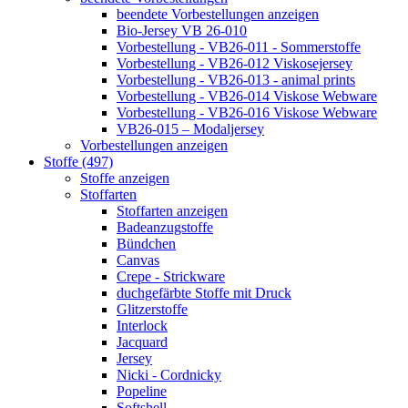
beendete Vorbestellungen anzeigen
Bio-Jersey VB 26-010
Vorbestellung - VB26-011 - Sommerstoffe
Vorbestellung - VB26-012 Viskosejersey
Vorbestellung - VB26-013 - animal prints
Vorbestellung - VB26-014 Viskose Webware
Vorbestellung - VB26-016 Viskose Webware
VB26-015 – Modaljersey
Vorbestellungen anzeigen
Stoffe (497)
Stoffe anzeigen
Stoffarten
Stoffarten anzeigen
Badeanzugstoffe
Bündchen
Canvas
Crepe - Strickware
duchgefärbte Stoffe mit Druck
Glitzerstoffe
Interlock
Jacquard
Jersey
Nicki - Cordnicky
Popeline
Softshell