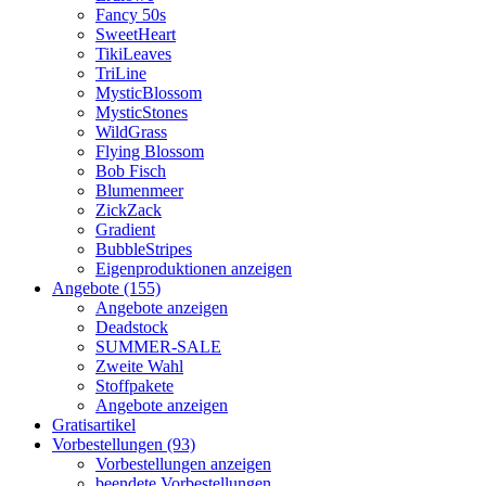
Fancy 50s
SweetHeart
TikiLeaves
TriLine
MysticBlossom
MysticStones
WildGrass
Flying Blossom
Bob Fisch
Blumenmeer
ZickZack
Gradient
BubbleStripes
Eigenproduktionen anzeigen
Angebote (155)
Angebote anzeigen
Deadstock
SUMMER-SALE
Zweite Wahl
Stoffpakete
Angebote anzeigen
Gratisartikel
Vorbestellungen (93)
Vorbestellungen anzeigen
beendete Vorbestellungen