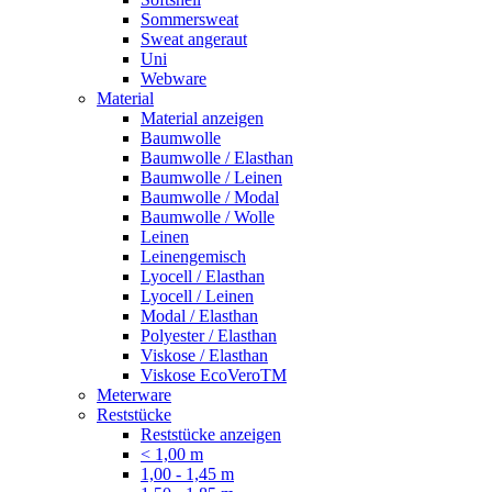
Sommersweat
Sweat angeraut
Uni
Webware
Material
Material anzeigen
Baumwolle
Baumwolle / Elasthan
Baumwolle / Leinen
Baumwolle / Modal
Baumwolle / Wolle
Leinen
Leinengemisch
Lyocell / Elasthan
Lyocell / Leinen
Modal / Elasthan
Polyester / Elasthan
Viskose / Elasthan
Viskose EcoVeroTM
Meterware
Reststücke
Reststücke anzeigen
< 1,00 m
1,00 - 1,45 m