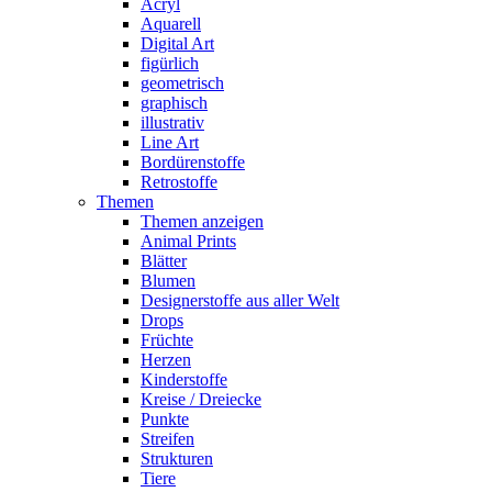
Acryl
Aquarell
Digital Art
figürlich
geometrisch
graphisch
illustrativ
Line Art
Bordürenstoffe
Retrostoffe
Themen
Themen anzeigen
Animal Prints
Blätter
Blumen
Designerstoffe aus aller Welt
Drops
Früchte
Herzen
Kinderstoffe
Kreise / Dreiecke
Punkte
Streifen
Strukturen
Tiere