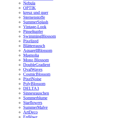
Nebula
OPTIK
kreuz und quer
Sternenstoffe
SummerSplash
Vintage-Look
Pinseltupfer
SwimmingBlossom
Pixelized
Blätterrausch
AquarellBlossom
Magnolia
Mono Blossom
DoubleGradient
OvalWaves
CosmicBlossom
PixelNoise
PolyBlossom
DELTA3
Sinnesrauschen
Sommerblume
Starflowers
SummerMalve
ArtDeco
Erdlöwe