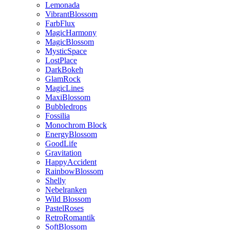
Lemonada
VibrantBlossom
FarbFlux
MagicHarmony
MagicBlossom
MysticSpace
LostPlace
DarkBokeh
GlamRock
MagicLines
MaxiBlossom
Bubbledrops
Fossilia
Monochrom Block
EnergyBlossom
GoodLife
Gravitation
HappyAccident
RainbowBlossom
Shelly
Nebelranken
Wild Blossom
PastelRoses
RetroRomantik
SoftBlossom