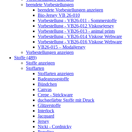
beendete Vorbestellungen
beendete Vorbestellungen anzeigen
Bio-Jersey VB 26-010
Vorbestellung - VB26-011 - Sommerstoffe
Vorbestellung - VB26-012 Viskosejersey
Vorbestellung - VB26-013 - animal prints
Vorbestellung - VB26-014 Viskose Webware
Vorbestellung - VB26-016 Viskose Webware
VB26-015 – Modaljersey
Vorbestellungen anzeigen
Stoffe (489)
Stoffe anzeigen
Stoffarten
Stoffarten anzeigen
Badeanzugstoffe
Bündchen
Canvas
Crepe - Strickware
duchgefärbte Stoffe mit Druck
Glitzerstoffe
Interlock
Jacquard
Jersey
Nicki - Cordnicky
Popeline