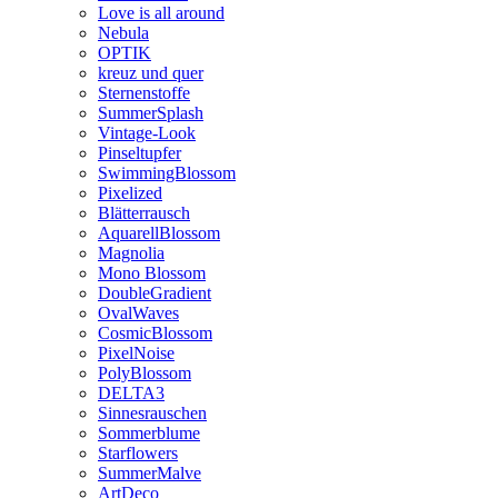
Love is all around
Nebula
OPTIK
kreuz und quer
Sternenstoffe
SummerSplash
Vintage-Look
Pinseltupfer
SwimmingBlossom
Pixelized
Blätterrausch
AquarellBlossom
Magnolia
Mono Blossom
DoubleGradient
OvalWaves
CosmicBlossom
PixelNoise
PolyBlossom
DELTA3
Sinnesrauschen
Sommerblume
Starflowers
SummerMalve
ArtDeco