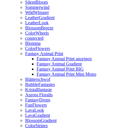
SilentBloom
Sommerwind
WildWhisper
LeatherGradient
LeatherLook
BlossomBreeze
ColorWheels
connected
Blomma
ColorFlowers
Fantasy Animal Print
Fantasy Animal Print anzeigen
Fantasy Animal Gradient
Fantasy Animal Print BIG
Fantasy Animal Print Mini Mono
Blätterschwof
BubbleFantasies
Kristallfantasie
Aurora Floralis
FantasyDrops
FunFlowers
LavaLook
LavaGradient
BlossomGradient
ColorStripes