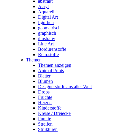
abstrakt
Acryl
Aquarell
Digital Art
figürlich
geometrisch
graphisch
illustrativ
Line Art
Bordürenstoffe
Retrostoffe
Themen
Themen anzeigen
Animal Prints
Blätter
Blumen
Designerstoffe aus aller Welt
Drops
Früchte
Herzen
Kinderstoffe
Kreise / Dreiecke
Punkte
Streifen
Strukturen