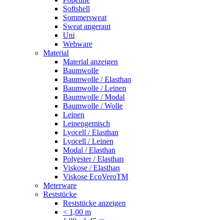
Softshell
Sommersweat
Sweat angeraut
Uni
Webware
Material
Material anzeigen
Baumwolle
Baumwolle / Elasthan
Baumwolle / Leinen
Baumwolle / Modal
Baumwolle / Wolle
Leinen
Leinengemisch
Lyocell / Elasthan
Lyocell / Leinen
Modal / Elasthan
Polyester / Elasthan
Viskose / Elasthan
Viskose EcoVeroTM
Meterware
Reststücke
Reststücke anzeigen
< 1,00 m