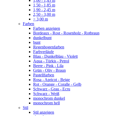
1,00 - 1,45 m
1,50 - 1,85 m
1,90 - 2,45 m
2,50 - 3,00 m
> 3,00 m
Farben
Farben anzeigen
Bordeaux - Rost - Rosenholz - Rotbraun
dunkelbunt
bunt
Regenbogenfarben
Farbverläufe
Blau - Dunkelblau - Violett
Aqua - Türkis - Petrol
Beere - Pink - Lila
Grün - Oliv - Braun
Pastellfarben
Rosa - Apricot - Beige
Rot - Orange - Coralle - Gelb
Schwarz - Grau - Ecru
Schwarz - Weiß
monochrom dunkel
monochrom hell
Stil
Stil anzeigen