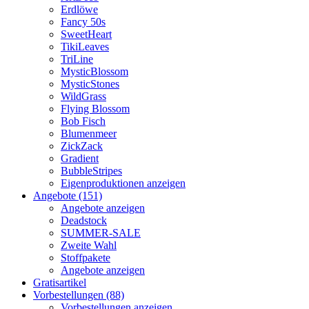
Erdlöwe
Fancy 50s
SweetHeart
TikiLeaves
TriLine
MysticBlossom
MysticStones
WildGrass
Flying Blossom
Bob Fisch
Blumenmeer
ZickZack
Gradient
BubbleStripes
Eigenproduktionen anzeigen
Angebote (151)
Angebote anzeigen
Deadstock
SUMMER-SALE
Zweite Wahl
Stoffpakete
Angebote anzeigen
Gratisartikel
Vorbestellungen (88)
Vorbestellungen anzeigen