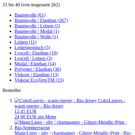
33
bis
40
(von insgesamt
262
)
Baumwolle (61)
Baumwolle / Elasthan (267)
Baumwolle / Leinen (2)
Baumwolle / Modal (1)
Baumwolle / Wolle (1)
Leinen (11)
Leinengemisch (5)
Lyocell / Elasthan (10)
Lyocell / Leinen (3)
Modal / Elasthan (14)
Polyester / Elasthan (36)
Viskose / Elasthan (13)
Viskose EcoVeroTM (33)
Bestseller
ColorLeaves -
warm energy - Bio-Jersey
12,45 EUR
24,90 EUR pro Meter
MagicLines - oliv / champagner - Glitzer-Metallic-Print - Bio-