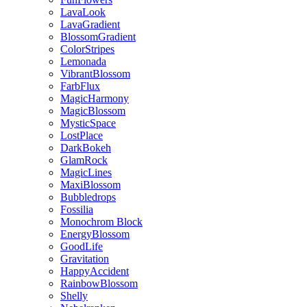
LavaLook
LavaGradient
BlossomGradient
ColorStripes
Lemonada
VibrantBlossom
FarbFlux
MagicHarmony
MagicBlossom
MysticSpace
LostPlace
DarkBokeh
GlamRock
MagicLines
MaxiBlossom
Bubbledrops
Fossilia
Monochrom Block
EnergyBlossom
GoodLife
Gravitation
HappyAccident
RainbowBlossom
Shelly