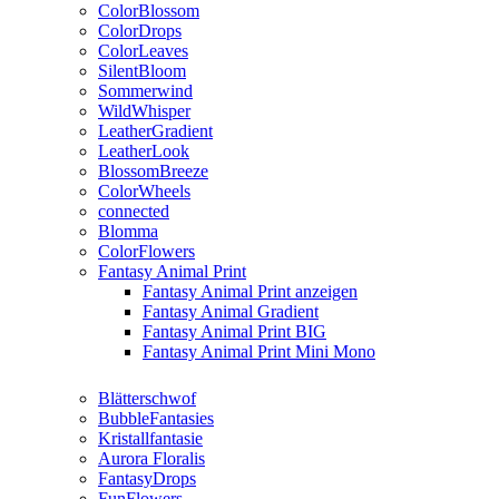
ColorBlossom
ColorDrops
ColorLeaves
SilentBloom
Sommerwind
WildWhisper
LeatherGradient
LeatherLook
BlossomBreeze
ColorWheels
connected
Blomma
ColorFlowers
Fantasy Animal Print
Fantasy Animal Print anzeigen
Fantasy Animal Gradient
Fantasy Animal Print BIG
Fantasy Animal Print Mini Mono
Blätterschwof
BubbleFantasies
Kristallfantasie
Aurora Floralis
FantasyDrops
FunFlowers