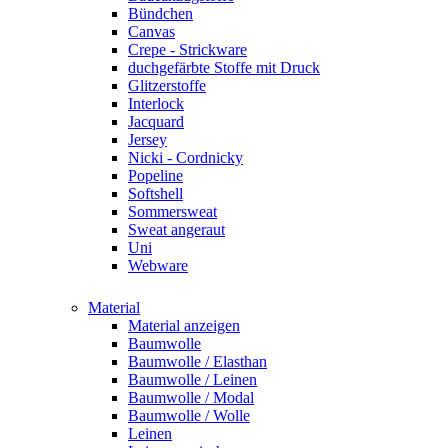
Bündchen
Canvas
Crepe - Strickware
duchgefärbte Stoffe mit Druck
Glitzerstoffe
Interlock
Jacquard
Jersey
Nicki - Cordnicky
Popeline
Softshell
Sommersweat
Sweat angeraut
Uni
Webware
Material
Material anzeigen
Baumwolle
Baumwolle / Elasthan
Baumwolle / Leinen
Baumwolle / Modal
Baumwolle / Wolle
Leinen