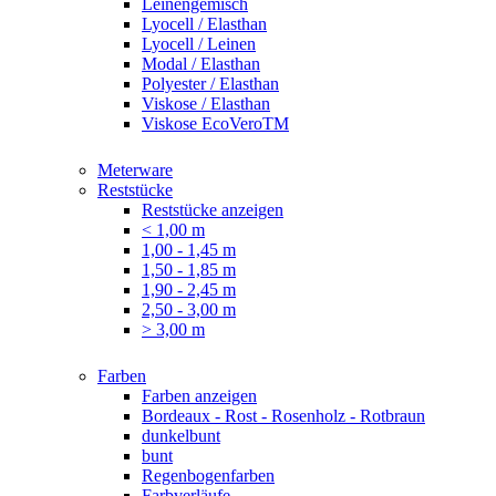
Leinengemisch
Lyocell / Elasthan
Lyocell / Leinen
Modal / Elasthan
Polyester / Elasthan
Viskose / Elasthan
Viskose EcoVeroTM
Meterware
Reststücke
Reststücke anzeigen
< 1,00 m
1,00 - 1,45 m
1,50 - 1,85 m
1,90 - 2,45 m
2,50 - 3,00 m
> 3,00 m
Farben
Farben anzeigen
Bordeaux - Rost - Rosenholz - Rotbraun
dunkelbunt
bunt
Regenbogenfarben
Farbverläufe