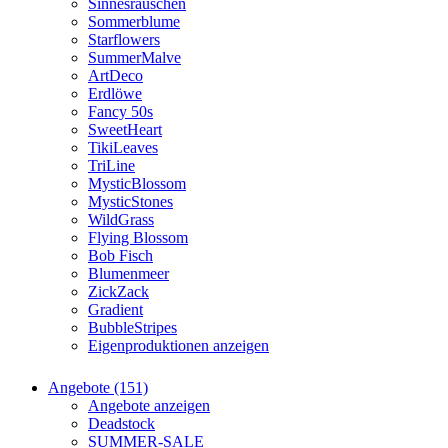
Sinnesrauschen
Sommerblume
Starflowers
SummerMalve
ArtDeco
Erdlöwe
Fancy 50s
SweetHeart
TikiLeaves
TriLine
MysticBlossom
MysticStones
WildGrass
Flying Blossom
Bob Fisch
Blumenmeer
ZickZack
Gradient
BubbleStripes
Eigenproduktionen anzeigen
Angebote (151)
Angebote anzeigen
Deadstock
SUMMER-SALE