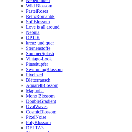
Nebelranken
Wild Blossom
PastelRoses
RetroRomantik
SoftBlossom
Love is all around
Nebula
OPTIK
kreuz und quer
Sternenstoffe
SummerSplash
Vintage-Look
Pinseltupfer
SwimmingBlossom
Pixelized
Blätterrausch
AquarellBlossom
Magnolia
Mono Blossom
DoubleGradient
OvalWaves
CosmicBlossom
PixelNoise
PolyBlossom
DELTA3