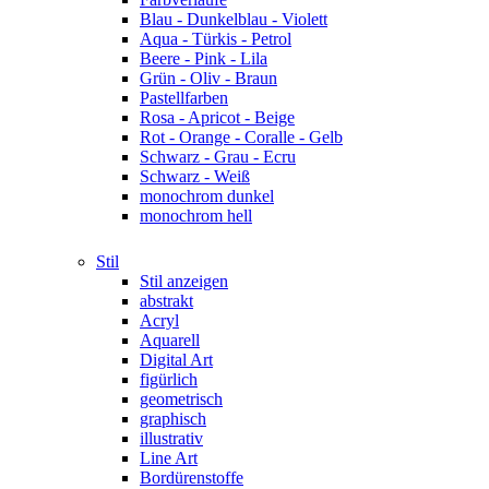
Blau - Dunkelblau - Violett
Aqua - Türkis - Petrol
Beere - Pink - Lila
Grün - Oliv - Braun
Pastellfarben
Rosa - Apricot - Beige
Rot - Orange - Coralle - Gelb
Schwarz - Grau - Ecru
Schwarz - Weiß
monochrom dunkel
monochrom hell
Stil
Stil anzeigen
abstrakt
Acryl
Aquarell
Digital Art
figürlich
geometrisch
graphisch
illustrativ
Line Art
Bordürenstoffe