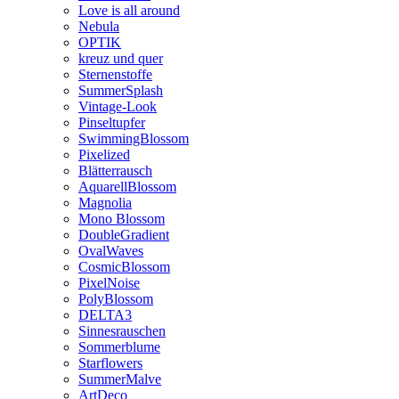
Love is all around
Nebula
OPTIK
kreuz und quer
Sternenstoffe
SummerSplash
Vintage-Look
Pinseltupfer
SwimmingBlossom
Pixelized
Blätterrausch
AquarellBlossom
Magnolia
Mono Blossom
DoubleGradient
OvalWaves
CosmicBlossom
PixelNoise
PolyBlossom
DELTA3
Sinnesrauschen
Sommerblume
Starflowers
SummerMalve
ArtDeco