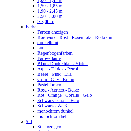
1,00 - 1,45 m
1,50 - 1,85 m
1,90 - 2,45 m
2,50 - 3,00 m
> 3,00 m
Farben
Farben anzeigen
Bordeaux - Rost - Rosenholz - Rotbraun
dunkelbunt
bunt
Regenbogenfarben
Farbverläufe
Blau - Dunkelblau - Violett
Aqua - Türkis - Petrol
Beere - Pink - Lila
Grün - Oliv - Braun
Pastellfarben
Rosa - Apricot - Beige
Rot - Orange - Coralle - Gelb
Schwarz - Grau - Ecru
Schwarz - Weiß
monochrom dunkel
monochrom hell
Stil
Stil anzeigen