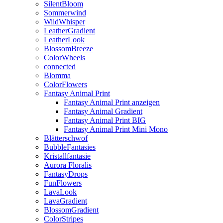
SilentBloom
Sommerwind
WildWhisper
LeatherGradient
LeatherLook
BlossomBreeze
ColorWheels
connected
Blomma
ColorFlowers
Fantasy Animal Print
Fantasy Animal Print anzeigen
Fantasy Animal Gradient
Fantasy Animal Print BIG
Fantasy Animal Print Mini Mono
Blätterschwof
BubbleFantasies
Kristallfantasie
Aurora Floralis
FantasyDrops
FunFlowers
LavaLook
LavaGradient
BlossomGradient
ColorStripes