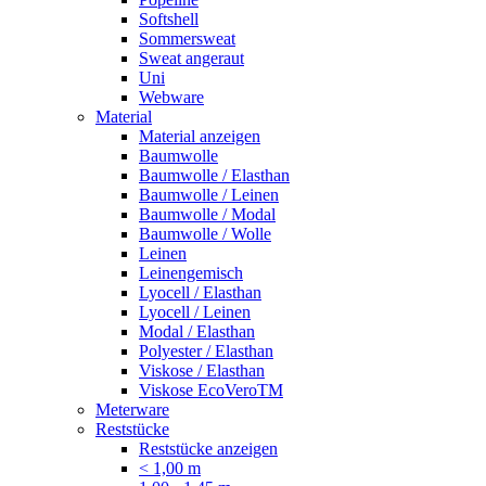
Softshell
Sommersweat
Sweat angeraut
Uni
Webware
Material
Material anzeigen
Baumwolle
Baumwolle / Elasthan
Baumwolle / Leinen
Baumwolle / Modal
Baumwolle / Wolle
Leinen
Leinengemisch
Lyocell / Elasthan
Lyocell / Leinen
Modal / Elasthan
Polyester / Elasthan
Viskose / Elasthan
Viskose EcoVeroTM
Meterware
Reststücke
Reststücke anzeigen
< 1,00 m