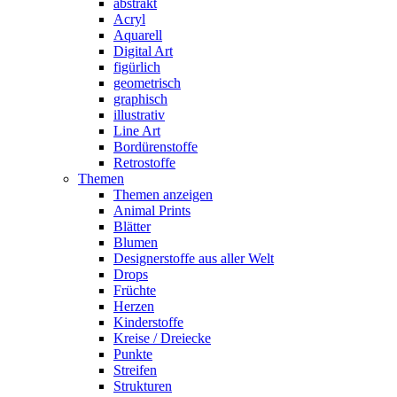
abstrakt
Acryl
Aquarell
Digital Art
figürlich
geometrisch
graphisch
illustrativ
Line Art
Bordürenstoffe
Retrostoffe
Themen
Themen anzeigen
Animal Prints
Blätter
Blumen
Designerstoffe aus aller Welt
Drops
Früchte
Herzen
Kinderstoffe
Kreise / Dreiecke
Punkte
Streifen
Strukturen