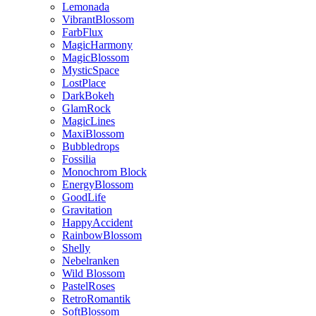
Lemonada
VibrantBlossom
FarbFlux
MagicHarmony
MagicBlossom
MysticSpace
LostPlace
DarkBokeh
GlamRock
MagicLines
MaxiBlossom
Bubbledrops
Fossilia
Monochrom Block
EnergyBlossom
GoodLife
Gravitation
HappyAccident
RainbowBlossom
Shelly
Nebelranken
Wild Blossom
PastelRoses
RetroRomantik
SoftBlossom