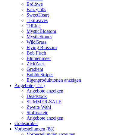
Erdlöwe
Fancy 50s
SweetHeart
TikiLeaves
TriLine
MysticBlossom
MysticStones
WildGrass
Flying Blossom
Bob Fisch
Blumenmeer
ZickZack
Gradient
BubbleStripes
Eigenproduktionen anzeigen
Angebote (151)
Angebote anzeigen
Deadstock
SUMMER-SALE
Zweite Wahl
Stoffpakete
Angebote anzeigen
Gratisartikel
Vorbestellungen (88)
Vorbestellungen anzeigen