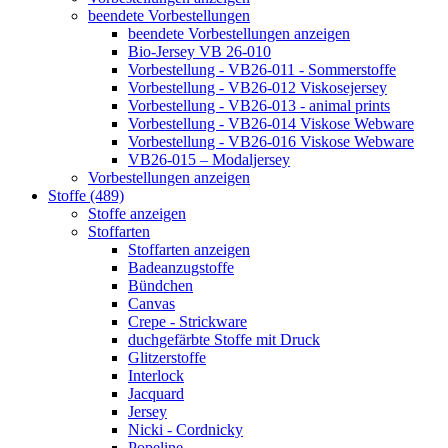
beendete Vorbestellungen
beendete Vorbestellungen anzeigen
Bio-Jersey VB 26-010
Vorbestellung - VB26-011 - Sommerstoffe
Vorbestellung - VB26-012 Viskosejersey
Vorbestellung - VB26-013 - animal prints
Vorbestellung - VB26-014 Viskose Webware
Vorbestellung - VB26-016 Viskose Webware
VB26-015 – Modaljersey
Vorbestellungen anzeigen
Stoffe (489)
Stoffe anzeigen
Stoffarten
Stoffarten anzeigen
Badeanzugstoffe
Bündchen
Canvas
Crepe - Strickware
duchgefärbte Stoffe mit Druck
Glitzerstoffe
Interlock
Jacquard
Jersey
Nicki - Cordnicky
Popeline