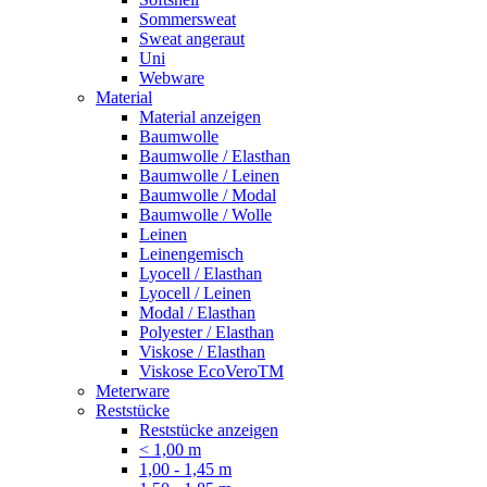
Sommersweat
Sweat angeraut
Uni
Webware
Material
Material anzeigen
Baumwolle
Baumwolle / Elasthan
Baumwolle / Leinen
Baumwolle / Modal
Baumwolle / Wolle
Leinen
Leinengemisch
Lyocell / Elasthan
Lyocell / Leinen
Modal / Elasthan
Polyester / Elasthan
Viskose / Elasthan
Viskose EcoVeroTM
Meterware
Reststücke
Reststücke anzeigen
< 1,00 m
1,00 - 1,45 m