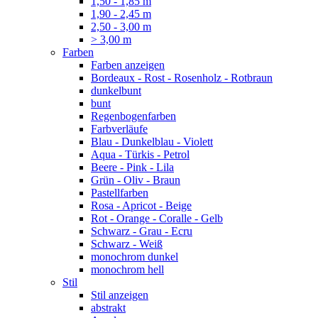
1,50 - 1,85 m
1,90 - 2,45 m
2,50 - 3,00 m
> 3,00 m
Farben
Farben anzeigen
Bordeaux - Rost - Rosenholz - Rotbraun
dunkelbunt
bunt
Regenbogenfarben
Farbverläufe
Blau - Dunkelblau - Violett
Aqua - Türkis - Petrol
Beere - Pink - Lila
Grün - Oliv - Braun
Pastellfarben
Rosa - Apricot - Beige
Rot - Orange - Coralle - Gelb
Schwarz - Grau - Ecru
Schwarz - Weiß
monochrom dunkel
monochrom hell
Stil
Stil anzeigen
abstrakt