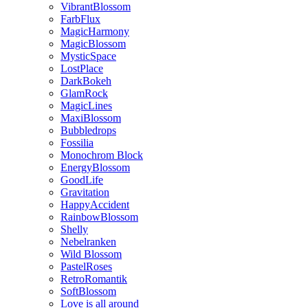
VibrantBlossom
FarbFlux
MagicHarmony
MagicBlossom
MysticSpace
LostPlace
DarkBokeh
GlamRock
MagicLines
MaxiBlossom
Bubbledrops
Fossilia
Monochrom Block
EnergyBlossom
GoodLife
Gravitation
HappyAccident
RainbowBlossom
Shelly
Nebelranken
Wild Blossom
PastelRoses
RetroRomantik
SoftBlossom
Love is all around