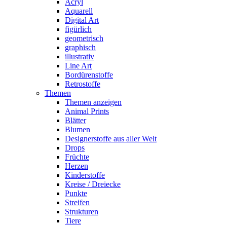
Acryl
Aquarell
Digital Art
figürlich
geometrisch
graphisch
illustrativ
Line Art
Bordürenstoffe
Retrostoffe
Themen
Themen anzeigen
Animal Prints
Blätter
Blumen
Designerstoffe aus aller Welt
Drops
Früchte
Herzen
Kinderstoffe
Kreise / Dreiecke
Punkte
Streifen
Strukturen
Tiere