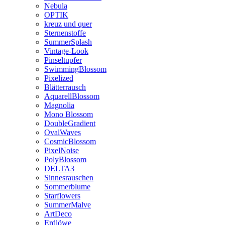
Nebula
OPTIK
kreuz und quer
Sternenstoffe
SummerSplash
Vintage-Look
Pinseltupfer
SwimmingBlossom
Pixelized
Blätterrausch
AquarellBlossom
Magnolia
Mono Blossom
DoubleGradient
OvalWaves
CosmicBlossom
PixelNoise
PolyBlossom
DELTA3
Sinnesrauschen
Sommerblume
Starflowers
SummerMalve
ArtDeco
Erdlöwe