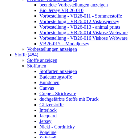
beendete Vorbestellungen anzeigen
Bio-Jersey VB 26-010
Vorbestellung - VB26-011 - Sommerstoffe
Vorbestellung - VB26-012 Viskosejersey
Vorbestellung - VB26-013 - animal prints
Vorbestellung - VB26-014 Viskose Webware
Vorbestellung - VB26-016 Viskose Webware
VB26-015 – Modaljersey
Vorbestellungen anzeigen
Stoffe (484)
Stoffe anzeigen
Stoffarten
Stoffarten anzeigen
Badeanzugstoffe
Bündchen
Canvas
Crepe - Strickware
duchgefärbte Stoffe mit Druck
Glitzerstoffe
Interlock
Jacquard
Jersey
Nicki - Cordnicky
Popeline
Softshell