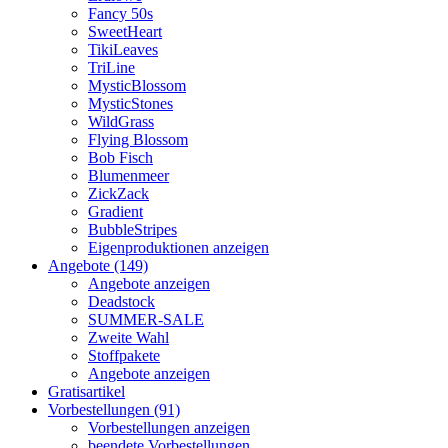
Fancy 50s
SweetHeart
TikiLeaves
TriLine
MysticBlossom
MysticStones
WildGrass
Flying Blossom
Bob Fisch
Blumenmeer
ZickZack
Gradient
BubbleStripes
Eigenproduktionen anzeigen
Angebote (149)
Angebote anzeigen
Deadstock
SUMMER-SALE
Zweite Wahl
Stoffpakete
Angebote anzeigen
Gratisartikel
Vorbestellungen (91)
Vorbestellungen anzeigen
beendete Vorbestellungen