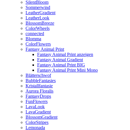
SilentBloom
Sommerwind
LeatherGradient
LeatherLook
BlossomBreeze
ColorWheels
connected
Blomma
ColorFlowers
Fantasy Animal Print
Fantasy Animal Print anzeigen
Fantasy Animal Gradient
Fantasy Animal Print BIG
Fantasy Animal Print Mini Mono
Blätterschwof
BubbleFantasies
Kristallfantasie
Aurora Floralis
FantasyDrops
FunFlowers
LavaLook
LavaGradient
BlossomGradient
ColorStripes
Lemonada