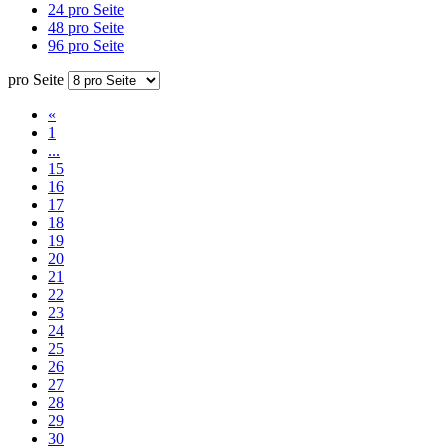
24 pro Seite
48 pro Seite
96 pro Seite
pro Seite
«
1
...
15
16
17
18
19
20
21
22
23
24
25
26
27
28
29
30