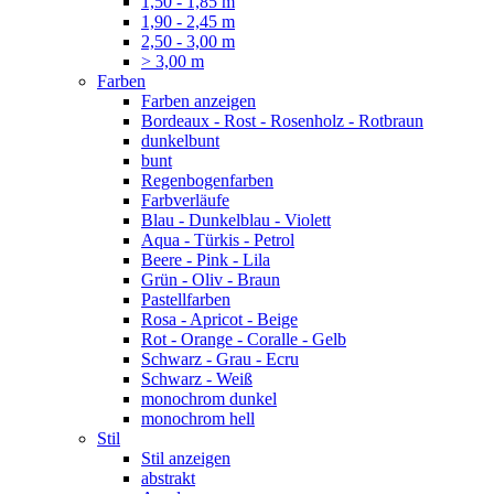
1,50 - 1,85 m
1,90 - 2,45 m
2,50 - 3,00 m
> 3,00 m
Farben
Farben anzeigen
Bordeaux - Rost - Rosenholz - Rotbraun
dunkelbunt
bunt
Regenbogenfarben
Farbverläufe
Blau - Dunkelblau - Violett
Aqua - Türkis - Petrol
Beere - Pink - Lila
Grün - Oliv - Braun
Pastellfarben
Rosa - Apricot - Beige
Rot - Orange - Coralle - Gelb
Schwarz - Grau - Ecru
Schwarz - Weiß
monochrom dunkel
monochrom hell
Stil
Stil anzeigen
abstrakt