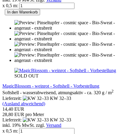
x 0,5 m:
In den Warenkorb
SOLD OUT
MagicBlossom - weinrot - Softshell - Vorbestellung
2
Softshell - wasserabweisend, atmungsaktiv - ca. 320 g / m
Lieferzeit:
KW 32–33
(Ausland abweichend)
14,40 EUR
28,80 EUR pro Meter
Lieferzeit:
KW 32–33
inkl. 19% MwSt. zzgl.
Versand
x 0,5 m: