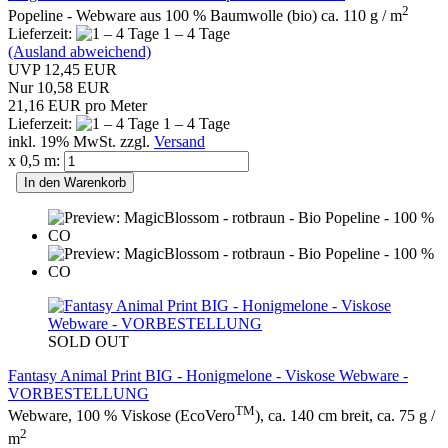
2
Popeline - Webware aus 100 % Baumwolle (bio) ca. 110 g / m
Lieferzeit:
1 – 4 Tage
(Ausland abweichend)
UVP 12,45 EUR
Nur 10,58 EUR
21,16 EUR pro Meter
Lieferzeit:
1 – 4 Tage
inkl. 19% MwSt. zzgl.
Versand
x 0,5 m:
In den Warenkorb
SOLD OUT
Fantasy Animal Print BIG - Honigmelone - Viskose Webware -
VORBESTELLUNG
TM
Webware, 100 % Viskose (EcoVero
), ca. 140 cm breit, ca. 75 g /
2
m