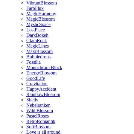
VibrantBlossom
FarbFlux
MagicHarmony
MagicBlossom
MysticSpace
LostPlace
DarkBokeh
GlamRock
MagicLines
MaxiBlossom
Bubbledrops
Fossilia
Monochrom Block
EnergyBlossom
GoodLife
Gravitation
HappyAccident
RainbowBlossom
Shelly
Nebelranken
Wild Blossom
PastelRoses
RetroRomantik
SoftBlossom
Love is all around