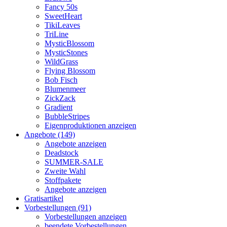
Fancy 50s
SweetHeart
TikiLeaves
TriLine
MysticBlossom
MysticStones
WildGrass
Flying Blossom
Bob Fisch
Blumenmeer
ZickZack
Gradient
BubbleStripes
Eigenproduktionen anzeigen
Angebote (149)
Angebote anzeigen
Deadstock
SUMMER-SALE
Zweite Wahl
Stoffpakete
Angebote anzeigen
Gratisartikel
Vorbestellungen (91)
Vorbestellungen anzeigen
beendete Vorbestellungen