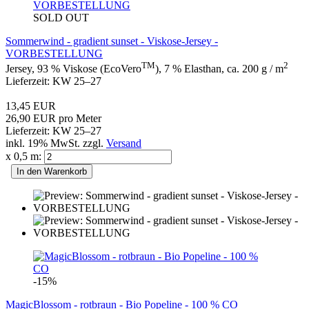
SOLD OUT
Sommerwind - gradient sunset - Viskose-Jersey -
VORBESTELLUNG
TM
2
Jersey, 93 % Viskose (EcoVero
), 7 % Elasthan, ca. 200 g / m
Lieferzeit: KW 25–27
13,45 EUR
26,90 EUR pro Meter
Lieferzeit: KW 25–27
inkl. 19% MwSt. zzgl.
Versand
x 0,5 m:
In den Warenkorb
-15%
MagicBlossom - rotbraun - Bio Popeline - 100 % CO