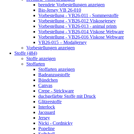
beendete Vorbestellungen anzeigen
Bio-Jersey VB 26-010
Vorbestellung - VB26-011 - Sommerstoffe
Vorbestellung - VB26-012 Viskosejersey
Vorbestellung - VB26-013 - animal prints
Vorbestellung - VB26-014 Viskose Webware
Vorbestellung - VB26-016 Viskose Webware
VB26-015 – Modaljersey
Vorbestellungen anzeigen
Stoffe (484)
Stoffe anzeigen
Stoffarten
Stoffarten anzeigen
Badeanzugstoffe
Bündchen
Canvas
Crepe - Strickware
duchgefärbte Stoffe mit Druck
Glitzerstoffe
Interlock
Jacquard
Jersey
Nicki - Cordnicky
Popeline
Softshell