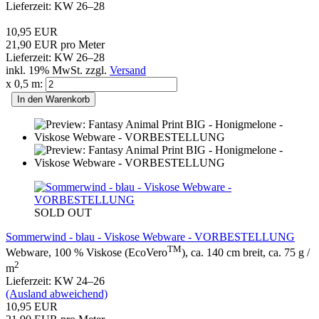
Lieferzeit: KW 26–28
10,95 EUR
21,90 EUR pro Meter
Lieferzeit: KW 26–28
inkl. 19% MwSt. zzgl.
Versand
x 0,5 m:
In den Warenkorb
SOLD OUT
Sommerwind - blau - Viskose Webware - VORBESTELLUNG
TM
Webware, 100 % Viskose (EcoVero
), ca. 140 cm breit, ca. 75 g /
2
m
Lieferzeit: KW 24–26
(Ausland abweichend)
10,95 EUR