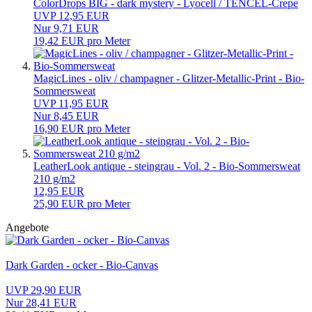
ColorDrops BIG - dark mystery - Lyocell / TENCEL-Crepe
UVP 12,95 EUR
Nur 9,71 EUR
19,42 EUR pro Meter
MagicLines - oliv / champagner - Glitzer-Metallic-Print - Bio-
Sommersweat
UVP 11,95 EUR
Nur 8,45 EUR
16,90 EUR pro Meter
LeatherLook antique - steingrau - Vol. 2 - Bio-Sommersweat
210 g/m2
12,95 EUR
25,90 EUR pro Meter
Angebote
Dark Garden - ocker - Bio-Canvas
UVP 29,90 EUR
Nur 28,41 EUR