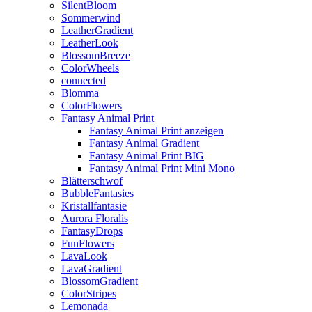
SilentBloom
Sommerwind
LeatherGradient
LeatherLook
BlossomBreeze
ColorWheels
connected
Blomma
ColorFlowers
Fantasy Animal Print
Fantasy Animal Print anzeigen
Fantasy Animal Gradient
Fantasy Animal Print BIG
Fantasy Animal Print Mini Mono
Blätterschwof
BubbleFantasies
Kristallfantasie
Aurora Floralis
FantasyDrops
FunFlowers
LavaLook
LavaGradient
BlossomGradient
ColorStripes
Lemonada