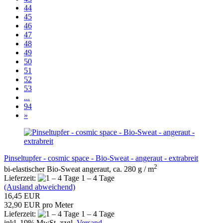
44
45
46
47
48
49
50
51
52
53
...
94
»
Pinseltupfer - cosmic space - Bio-Sweat - angeraut - extrabreit
2
bi-elastischer Bio-Sweat angeraut, ca. 280 g / m
Lieferzeit:
1 – 4 Tage
(Ausland abweichend)
16,45 EUR
32,90 EUR pro Meter
Lieferzeit:
1 – 4 Tage
inkl. 19% MwSt. zzgl.
Versand