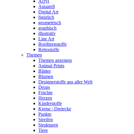
Acryl
Aquarell
Digital Art
figürlich
geometrisch
graphisch
illustrativ
Line Art
Bordürenstoffe
Retrostoffe
Themen
Themen anzeigen
Animal Prints
Blätter
Blumen
Designerstoffe aus aller Welt
Drops
Früchte
Herzen
Kinderstoffe
Kreise / Dreiecke
Punkte
Streifen
Strukturen
Tiere