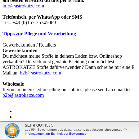
am besten erreichst du uns per E-Mail:
info@astrokatze.com
Telefonisch, per WhatsApp oder SMS
Tel.: +49 (0)157-75745069
Tipps zur Pflege und Verarbeitung
Gewerbekunden / Retailers
Gewerbekunden
Du möchtest meine Stoffe in deinem Laden bzw. Onlineshop
verkaufen? Du verkaufst genähte Kleidung und möchtest
ASTROKATZE Stoffe dafürverwenden? Dann schreibe mir eine E-
Mail an:
b2b@astrokatze.com
Wholesale
If you are interested in selling our fabrics, please send an email to
b2b@astrokatze.com
SEHR GUT
(5 / 5)
aus
664
Bewertungen bei: dawanda.com, google.com, shopvote.de ⓘ
Vertrag widerrufen
Internetshop
by Gambio.de © 2026
Informationen zur Echtheit der Bewertungen