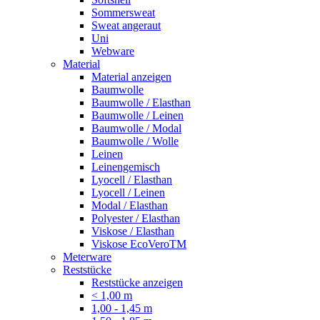
Sommersweat
Sweat angeraut
Uni
Webware
Material
Material anzeigen
Baumwolle
Baumwolle / Elasthan
Baumwolle / Leinen
Baumwolle / Modal
Baumwolle / Wolle
Leinen
Leinengemisch
Lyocell / Elasthan
Lyocell / Leinen
Modal / Elasthan
Polyester / Elasthan
Viskose / Elasthan
Viskose EcoVeroTM
Meterware
Reststücke
Reststücke anzeigen
< 1,00 m
1,00 - 1,45 m