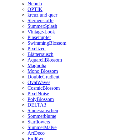
Nebula
OPTIK
kreuz und quer
Sternenstoffe
SummerSplash
Vintage-Look
Pinseltupfer
SwimmingBlossom
Pixelized
Blätterrausch
AquarellBlossom
Magnolia
Mono Blossom
DoubleGradient
OvalWaves
CosmicBlossom
PixelNoise
PolyBlossom
DELTA3
Sinnesrauschen
Sommerblume
Starflowers
SummerMalve
ArtDeco
Erdlöwe