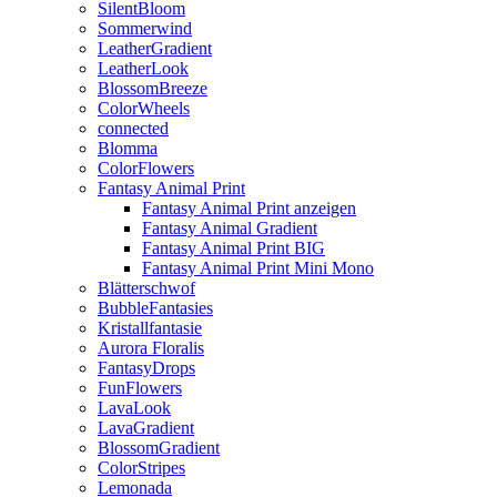
SilentBloom
Sommerwind
LeatherGradient
LeatherLook
BlossomBreeze
ColorWheels
connected
Blomma
ColorFlowers
Fantasy Animal Print
Fantasy Animal Print anzeigen
Fantasy Animal Gradient
Fantasy Animal Print BIG
Fantasy Animal Print Mini Mono
Blätterschwof
BubbleFantasies
Kristallfantasie
Aurora Floralis
FantasyDrops
FunFlowers
LavaLook
LavaGradient
BlossomGradient
ColorStripes
Lemonada