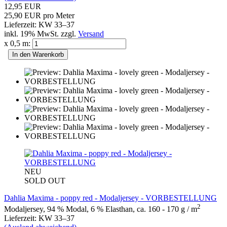
12,95 EUR
25,90 EUR pro Meter
Lieferzeit: KW 33–37
inkl. 19% MwSt. zzgl.
Versand
x 0,5 m:
In den Warenkorb
NEU
SOLD OUT
Dahlia Maxima - poppy red - Modaljersey - VORBESTELLUNG
2
Modaljersey, 94 % Modal, 6 % Elasthan, ca. 160 - 170 g / m
Lieferzeit: KW 33–37