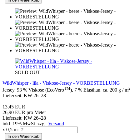
In den Warenkorb
SOLD OUT
WildWhisper - lila - Viskose-Jersey - VORBESTELLUNG
TM
2
Jersey, 93 % Viskose (EcoVero
), 7 % Elasthan, ca. 200 g / m
Lieferzeit: KW 26–28
13,45 EUR
26,90 EUR pro Meter
Lieferzeit: KW 26–28
inkl. 19% MwSt. zzgl.
Versand
x 0,5 m:
In den Warenkorb