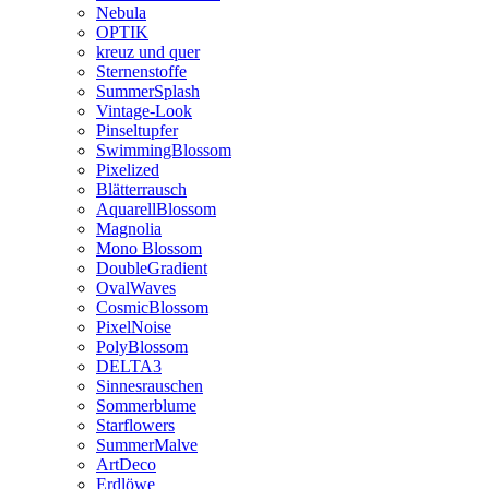
Nebula
OPTIK
kreuz und quer
Sternenstoffe
SummerSplash
Vintage-Look
Pinseltupfer
SwimmingBlossom
Pixelized
Blätterrausch
AquarellBlossom
Magnolia
Mono Blossom
DoubleGradient
OvalWaves
CosmicBlossom
PixelNoise
PolyBlossom
DELTA3
Sinnesrauschen
Sommerblume
Starflowers
SummerMalve
ArtDeco
Erdlöwe