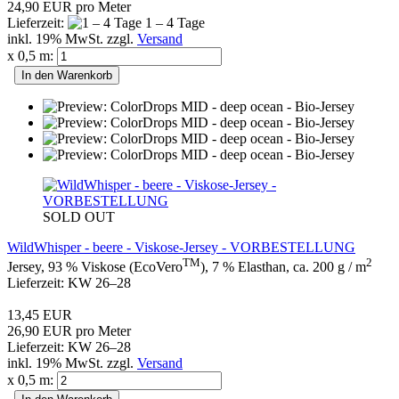
24,90 EUR pro Meter
Lieferzeit:
1 – 4 Tage
inkl. 19% MwSt. zzgl.
Versand
x 0,5 m:
In den Warenkorb
SOLD OUT
WildWhisper - beere - Viskose-Jersey - VORBESTELLUNG
TM
2
Jersey, 93 % Viskose (EcoVero
), 7 % Elasthan, ca. 200 g / m
Lieferzeit: KW 26–28
13,45 EUR
26,90 EUR pro Meter
Lieferzeit: KW 26–28
inkl. 19% MwSt. zzgl.
Versand
x 0,5 m: