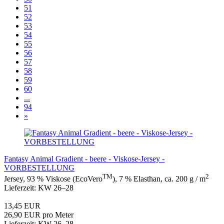
51
52
53
54
55
56
57
58
59
60
...
94
»
Fantasy Animal Gradient - beere - Viskose-Jersey -
VORBESTELLUNG
TM
2
Jersey, 93 % Viskose (EcoVero
), 7 % Elasthan, ca. 200 g / m
Lieferzeit: KW 26–28
13,45 EUR
26,90 EUR pro Meter
Lieferzeit: KW 26–28