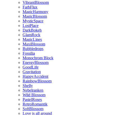
VibrantBlossom
FarbFlux
MagicHarmony
MagicBlossom
MysticSpace
LostPlace
DarkBokeh
GlamRock
MagicLines
MaxiBlossom
Bubbledrops
Fossilia
Monochrom Block
EnergyBlossom
GoodLife
Gravitation
HappyAccident
RainbowBlossom
Shelly
Nebelranken
Wild Blossom
PastelRoses
RetroRomantik
SoftBlossom
Love is all around