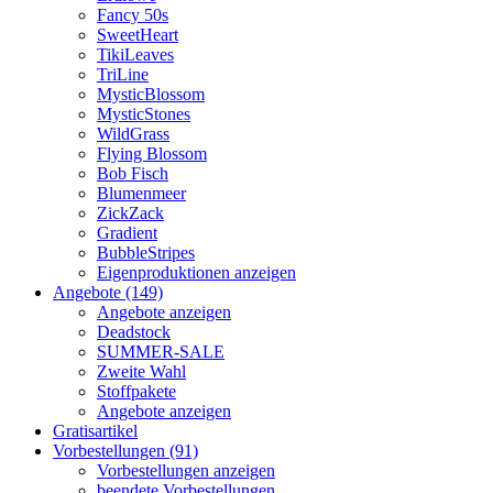
Fancy 50s
SweetHeart
TikiLeaves
TriLine
MysticBlossom
MysticStones
WildGrass
Flying Blossom
Bob Fisch
Blumenmeer
ZickZack
Gradient
BubbleStripes
Eigenproduktionen anzeigen
Angebote (149)
Angebote anzeigen
Deadstock
SUMMER-SALE
Zweite Wahl
Stoffpakete
Angebote anzeigen
Gratisartikel
Vorbestellungen (91)
Vorbestellungen anzeigen
beendete Vorbestellungen