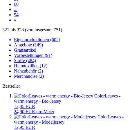
60
...
94
»
321
bis
328
(von insgesamt
751
)
Eigenproduktionen (602)
Angebote (149)
Gratisartikel
Vorbestellungen (91)
Stoffe (484)
Heimtextilien (12)
Nähzubehör (2)
Merchandise (2)
Bestseller
ColorLeaves -
warm energy - Bio-Jersey
12,45 EUR
24,90 EUR pro Meter
ColorLeaves -
warm energy - Modaljersey
12,95 EUR