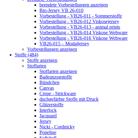
beendete Vorbestellungen anzeigen
Bio-Jersey VB 26-010
Vorbestellung - VB26-011 - Sommerstoffe
Vorbestellung - VB26-012 Viskosejersey
Vorbestellung - VB26-013 - animal prints
Vorbestellung - VB26-014 Viskose Webware
Vorbestellung - VB26-016 Viskose Webware
VB26-015 – Modaljersey
Vorbestellungen anzeigen
Stoffe (484)
Stoffe anzeigen
Stoffarten
Stoffarten anzeigen
Badeanzugstoffe
Bündchen
Canvas
Crepe - Strickware
duchgefärbte Stoffe mit Druck
Glitzerstoffe
Interlock
Jacquard
Jersey
Nicki - Cordnicky
Popeline
Softshell