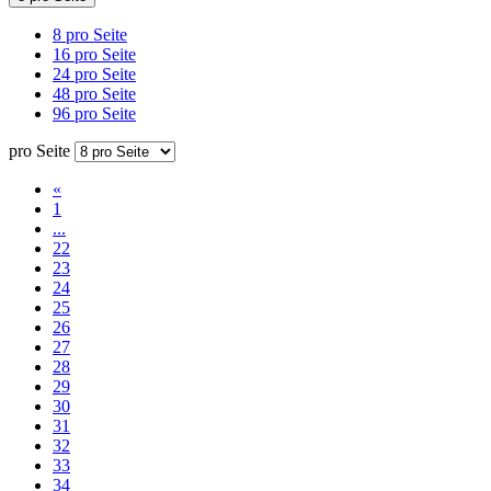
8 pro Seite
16 pro Seite
24 pro Seite
48 pro Seite
96 pro Seite
pro Seite
«
1
...
22
23
24
25
26
27
28
29
30
31
32
33
34