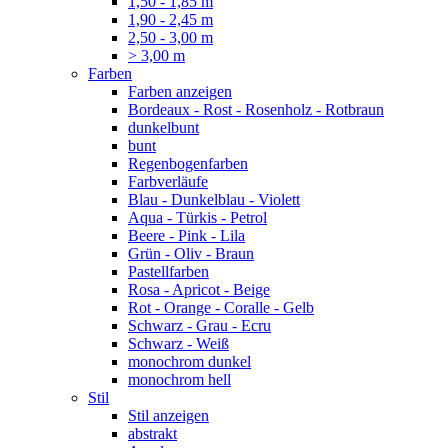
1,50 - 1,85 m
1,90 - 2,45 m
2,50 - 3,00 m
> 3,00 m
Farben
Farben anzeigen
Bordeaux - Rost - Rosenholz - Rotbraun
dunkelbunt
bunt
Regenbogenfarben
Farbverläufe
Blau - Dunkelblau - Violett
Aqua - Türkis - Petrol
Beere - Pink - Lila
Grün - Oliv - Braun
Pastellfarben
Rosa - Apricot - Beige
Rot - Orange - Coralle - Gelb
Schwarz - Grau - Ecru
Schwarz - Weiß
monochrom dunkel
monochrom hell
Stil
Stil anzeigen
abstrakt