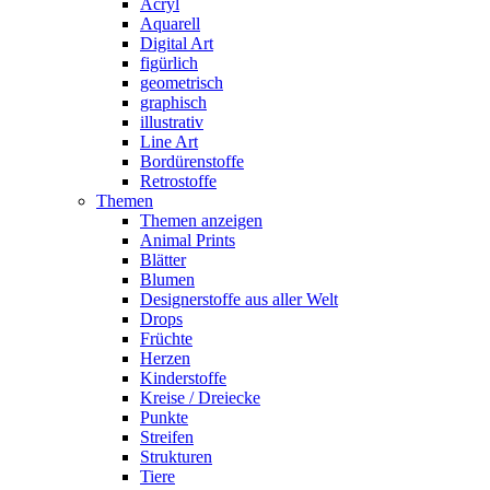
Acryl
Aquarell
Digital Art
figürlich
geometrisch
graphisch
illustrativ
Line Art
Bordürenstoffe
Retrostoffe
Themen
Themen anzeigen
Animal Prints
Blätter
Blumen
Designerstoffe aus aller Welt
Drops
Früchte
Herzen
Kinderstoffe
Kreise / Dreiecke
Punkte
Streifen
Strukturen
Tiere