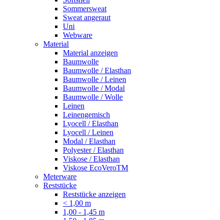
Sommersweat
Sweat angeraut
Uni
Webware
Material
Material anzeigen
Baumwolle
Baumwolle / Elasthan
Baumwolle / Leinen
Baumwolle / Modal
Baumwolle / Wolle
Leinen
Leinengemisch
Lyocell / Elasthan
Lyocell / Leinen
Modal / Elasthan
Polyester / Elasthan
Viskose / Elasthan
Viskose EcoVeroTM
Meterware
Reststücke
Reststücke anzeigen
< 1,00 m
1,00 - 1,45 m