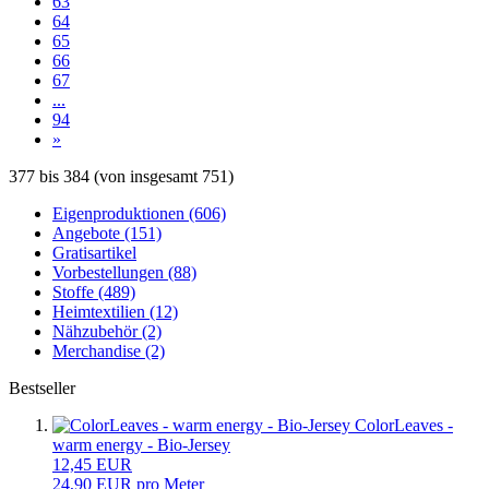
63
64
65
66
67
...
94
»
377
bis
384
(von insgesamt
751
)
Eigenproduktionen (606)
Angebote (151)
Gratisartikel
Vorbestellungen (88)
Stoffe (489)
Heimtextilien (12)
Nähzubehör (2)
Merchandise (2)
Bestseller
ColorLeaves -
warm energy - Bio-Jersey
12,45 EUR
24,90 EUR pro Meter