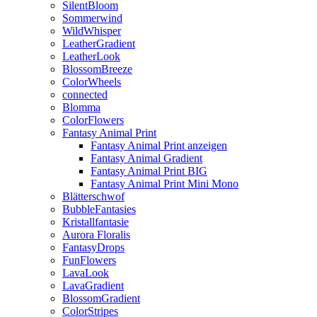
SilentBloom
Sommerwind
WildWhisper
LeatherGradient
LeatherLook
BlossomBreeze
ColorWheels
connected
Blomma
ColorFlowers
Fantasy Animal Print
Fantasy Animal Print anzeigen
Fantasy Animal Gradient
Fantasy Animal Print BIG
Fantasy Animal Print Mini Mono
Blätterschwof
BubbleFantasies
Kristallfantasie
Aurora Floralis
FantasyDrops
FunFlowers
LavaLook
LavaGradient
BlossomGradient
ColorStripes