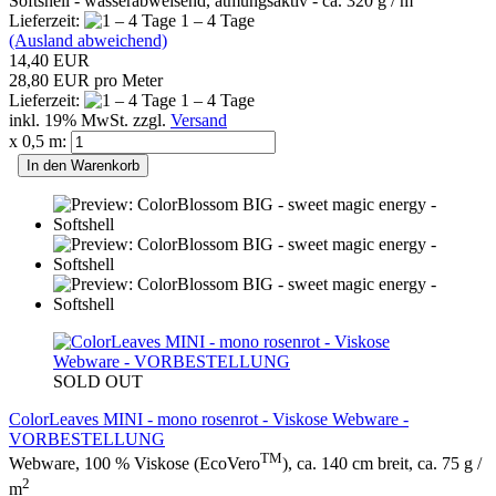
Softshell - wasserabweisend, atmungsaktiv - ca. 320 g / m
Lieferzeit:
1 – 4 Tage
(Ausland abweichend)
14,40 EUR
28,80 EUR pro Meter
Lieferzeit:
1 – 4 Tage
inkl. 19% MwSt. zzgl.
Versand
x 0,5 m:
In den Warenkorb
SOLD OUT
ColorLeaves MINI - mono rosenrot - Viskose Webware -
VORBESTELLUNG
TM
Webware, 100 % Viskose (EcoVero
), ca. 140 cm breit, ca. 75 g /
2
m