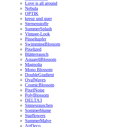
Love is all around
Nebula
OPTIK
kreuz und quer
Sternenstoffe
SummerSplash
Vintage-Look
Pinseltupfer
SwimmingBlossom
Pixelized
Blätterrausch
AquarellBlossom
Magnolia
Mono Blossom
DoubleGradient
OvalWaves
CosmicBlossom
PixelNoise
PolyBlossom
DELTA3
Sinnesrauschen
Sommerblume
Starflowers
SummerMalve
ArtDeco