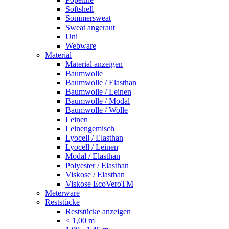
Softshell
Sommersweat
Sweat angeraut
Uni
Webware
Material
Material anzeigen
Baumwolle
Baumwolle / Elasthan
Baumwolle / Leinen
Baumwolle / Modal
Baumwolle / Wolle
Leinen
Leinengemisch
Lyocell / Elasthan
Lyocell / Leinen
Modal / Elasthan
Polyester / Elasthan
Viskose / Elasthan
Viskose EcoVeroTM
Meterware
Reststücke
Reststücke anzeigen
< 1,00 m