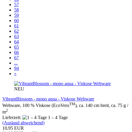
57
58
59
60
61
62
63
64
65
66
67
...
94
»
NEU
VibrantBlossom - mono aqua - Viskose Webware
TM
Webware, 100 % Viskose (EcoVero
), ca. 140 cm breit, ca. 75 g /
2
m
Lieferzeit:
1 – 4 Tage
(Ausland abweichend)
10,95 EUR