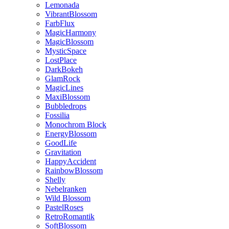
Lemonada
VibrantBlossom
FarbFlux
MagicHarmony
MagicBlossom
MysticSpace
LostPlace
DarkBokeh
GlamRock
MagicLines
MaxiBlossom
Bubbledrops
Fossilia
Monochrom Block
EnergyBlossom
GoodLife
Gravitation
HappyAccident
RainbowBlossom
Shelly
Nebelranken
Wild Blossom
PastelRoses
RetroRomantik
SoftBlossom