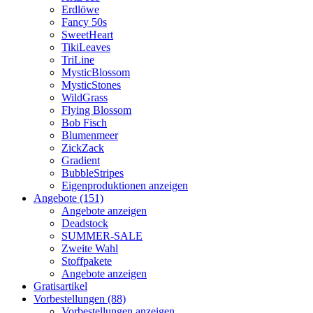
Erdlöwe
Fancy 50s
SweetHeart
TikiLeaves
TriLine
MysticBlossom
MysticStones
WildGrass
Flying Blossom
Bob Fisch
Blumenmeer
ZickZack
Gradient
BubbleStripes
Eigenproduktionen anzeigen
Angebote (151)
Angebote anzeigen
Deadstock
SUMMER-SALE
Zweite Wahl
Stoffpakete
Angebote anzeigen
Gratisartikel
Vorbestellungen (88)
Vorbestellungen anzeigen