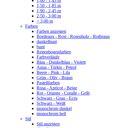
1,00 - 1,45 m
1,50 - 1,85 m
1,90 - 2,45 m
2,50 - 3,00 m
> 3,00 m
Farben
Farben anzeigen
Bordeaux - Rost - Rosenholz - Rotbraun
dunkelbunt
bunt
Regenbogenfarben
Farbverläufe
Blau - Dunkelblau - Violett
Aqua - Türkis - Petrol
Beere - Pink - Lila
Grün - Oliv - Braun
Pastellfarben
Rosa - Apricot - Beige
Rot - Orange - Coralle - Gelb
Schwarz - Grau - Ecru
Schwarz - Weiß
monochrom dunkel
monochrom hell
Stil
Stil anzeigen