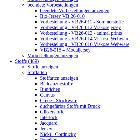
beendete Vorbestellungen
beendete Vorbestellungen anzeigen
Bio-Jersey VB 26-010
Vorbestellung - VB26-011 - Sommerstoffe
Vorbestellung - VB26-012 Viskosejersey
Vorbestellung - VB26-013 - animal prints
Vorbestellung - VB26-014 Viskose Webware
Vorbestellung - VB26-016 Viskose Webware
VB26-015 – Modaljersey
Vorbestellungen anzeigen
Stoffe (489)
Stoffe anzeigen
Stoffarten
Stoffarten anzeigen
Badeanzugstoffe
Bündchen
Canvas
Crepe - Strickware
duchgefärbte Stoffe mit Druck
Glitzerstoffe
Interlock
Jacquard
Jersey
Nicki - Cordnicky
Popeline