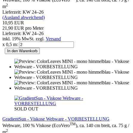
2
m
Lieferzeit: KW 24–26
(Ausland abweichend)
10,95 EUR
21,90 EUR pro Meter
Lieferzeit: KW 24–26
inkl. 19% MwSt. zzgl.
Versand
x 0,5 m:
In den Warenkorb
SOLD OUT
GradientSun - Viskose Webware - VORBESTELLUNG
TM
Webware, 100 % Viskose (EcoVero
), ca. 140 cm breit, ca. 75 g /
2
m