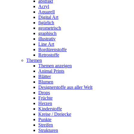
abstrakt
Acryl
Aquarell
Digital Art
figürlich
geometrisch
graphisch
illustrativ
Line Art
Bordürenstoffe
Retrostoffe
Themen
Themen anzeigen
Animal Prints
Blätter
Blumen
Designerstoffe aus aller Welt
Drops
Früchte
Herzen
Kinderstoffe
Kreise / Dreiecke
Punkte
Streifen
Strukturen