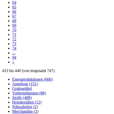
64
65
66
67
68
69
70
71
72
73
74
...
94
»
433
bis
440
(von insgesamt
747
)
Eigenproduktionen (606)
Angebote (151)
Gratisartikel
Vorbestellungen (88)
Stoffe (489)
Heimtextilien (12)
Nähzubehör (2)
Merchandise (2)