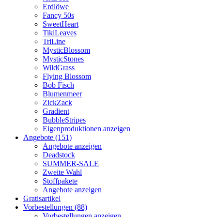
Erdlöwe
Fancy 50s
SweetHeart
TikiLeaves
TriLine
MysticBlossom
MysticStones
WildGrass
Flying Blossom
Bob Fisch
Blumenmeer
ZickZack
Gradient
BubbleStripes
Eigenproduktionen anzeigen
Angebote (151)
Angebote anzeigen
Deadstock
SUMMER-SALE
Zweite Wahl
Stoffpakete
Angebote anzeigen
Gratisartikel
Vorbestellungen (88)
Vorbestellungen anzeigen