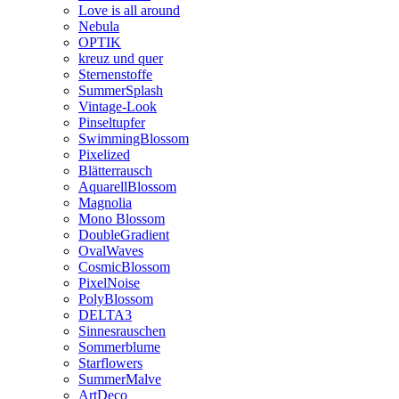
Love is all around
Nebula
OPTIK
kreuz und quer
Sternenstoffe
SummerSplash
Vintage-Look
Pinseltupfer
SwimmingBlossom
Pixelized
Blätterrausch
AquarellBlossom
Magnolia
Mono Blossom
DoubleGradient
OvalWaves
CosmicBlossom
PixelNoise
PolyBlossom
DELTA3
Sinnesrauschen
Sommerblume
Starflowers
SummerMalve
ArtDeco