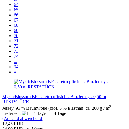
64
65
66
67
68
69
70
71
72
73
74
...
94
»
MysticBlossom BIG - retro pfirsich - Bio-Jersey - 0,50 m
RESTSTÜCK
2
Jersey, 95 % Baumwolle (bio), 5 % Elasthan, ca. 200 g / m
Lieferzeit:
1 – 4 Tage
(Ausland abweichend)
12,45 EUR
24,90 EUR pro Meter