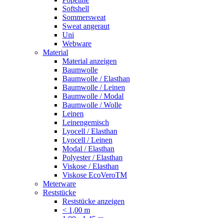
Softshell
Sommersweat
Sweat angeraut
Uni
Webware
Material
Material anzeigen
Baumwolle
Baumwolle / Elasthan
Baumwolle / Leinen
Baumwolle / Modal
Baumwolle / Wolle
Leinen
Leinengemisch
Lyocell / Elasthan
Lyocell / Leinen
Modal / Elasthan
Polyester / Elasthan
Viskose / Elasthan
Viskose EcoVeroTM
Meterware
Reststücke
Reststücke anzeigen
< 1,00 m