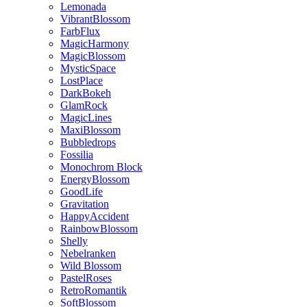
Lemonada
VibrantBlossom
FarbFlux
MagicHarmony
MagicBlossom
MysticSpace
LostPlace
DarkBokeh
GlamRock
MagicLines
MaxiBlossom
Bubbledrops
Fossilia
Monochrom Block
EnergyBlossom
GoodLife
Gravitation
HappyAccident
RainbowBlossom
Shelly
Nebelranken
Wild Blossom
PastelRoses
RetroRomantik
SoftBlossom