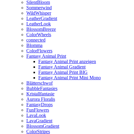
SilentBloom
Sommerwind
WildWhisper
LeatherGradient
LeatherLook
BlossomBreeze
ColorWheels
connected
Blomma
ColorFlowers
Fantasy Animal Print
Fantasy Animal Print anzeigen
Fantasy Animal Gradient
Fantasy Animal Print BIG
Fantasy Animal Print Mini Mono
Blätterschwof
BubbleFantasies
Kristallfantasie
Aurora Floralis
FantasyDrops
FunFlowers
LavaLook
LavaGradient
BlossomGradient
ColorStripes