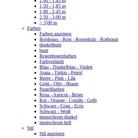
1,00 - 1,45 m
1,50 - 1,85 m
1,90 - 2,45 m
2,50 - 3,00 m
> 3,00 m
Farben
Farben anzeigen
Bordeaux - Rost - Rosenholz - Rotbraun
dunkelbunt
bunt
Regenbogenfarben
Farbverläufe
Blau - Dunkelblau - Violett
Aqua - Türkis - Petrol
Beere - Pink - Lila
Grün - Oliv - Braun
Pastellfarben
Rosa - Apricot - Beige
Rot - Orange - Coralle - Gelb
Schwarz - Grau - Ecru
Schwarz - Weiß
monochrom dunkel
monochrom hell
Stil
Stil anzeigen