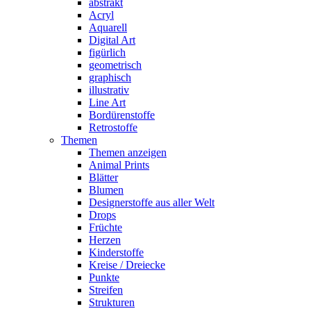
abstrakt
Acryl
Aquarell
Digital Art
figürlich
geometrisch
graphisch
illustrativ
Line Art
Bordürenstoffe
Retrostoffe
Themen
Themen anzeigen
Animal Prints
Blätter
Blumen
Designerstoffe aus aller Welt
Drops
Früchte
Herzen
Kinderstoffe
Kreise / Dreiecke
Punkte
Streifen
Strukturen