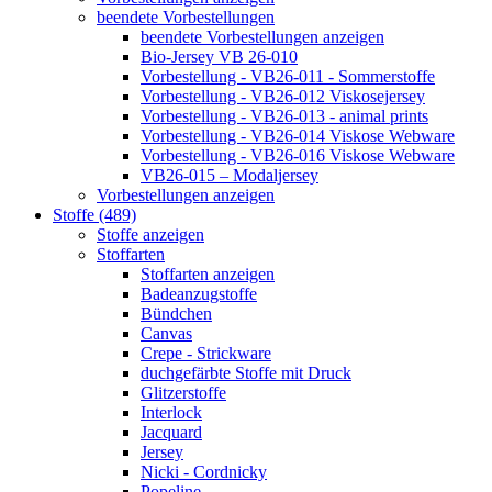
beendete Vorbestellungen
beendete Vorbestellungen anzeigen
Bio-Jersey VB 26-010
Vorbestellung - VB26-011 - Sommerstoffe
Vorbestellung - VB26-012 Viskosejersey
Vorbestellung - VB26-013 - animal prints
Vorbestellung - VB26-014 Viskose Webware
Vorbestellung - VB26-016 Viskose Webware
VB26-015 – Modaljersey
Vorbestellungen anzeigen
Stoffe (489)
Stoffe anzeigen
Stoffarten
Stoffarten anzeigen
Badeanzugstoffe
Bündchen
Canvas
Crepe - Strickware
duchgefärbte Stoffe mit Druck
Glitzerstoffe
Interlock
Jacquard
Jersey
Nicki - Cordnicky
Popeline